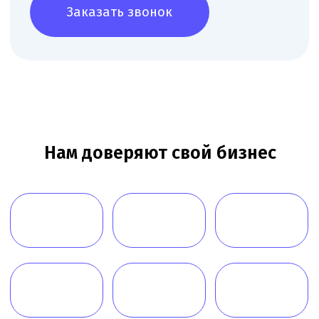
О компании
Новости
Услуги
Статьи
Вопрос-
Мероприятия
ответ
Портфолио
Контакты
Работаем по всей России!
+7 (968) 778-00-18
+7 (495) 188-17-82
info@melegal.ru
119421, г. Москва, Ленинский
проспект, дом 111, корпус 1, офис 408
Telegram
WhatsApp