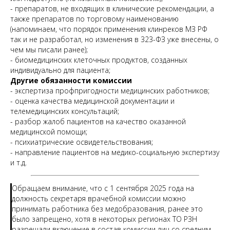
- препаратов, не входящих в клинические рекомендации, а
также препаратов по торговому наименованию
(напоминаем, что порядок применения клинреков МЗ РФ
так и не разработал, но изменения в 323-ФЗ уже внесены, о
чем мы писали ранее);
- биомедицинских клеточных продуктов, созданных
индивидуально для пациента;
Другие обязанности комиссии
- экспертиза профпригодности медицинских работников;
- оценка качества медицинской документации и
телемедицинских консультаций;
- разбор жалоб пациентов на качество оказанной
Запишитесь
медицинской помощи;
на консультацию
- психиатрические освидетельствования;
- направление пациентов на медико-социальную экспертизу
Свяжитесь с нами по телефону или просто
и т.д.
оставьте заявку — мы перезвоним вам в
ближайшее время
Обращаем внимание, что с 1 сентября 2025 года на
+7 (495) 188-17-82
должность секретаря врачебной комиссии можно
принимать работника без медобразования, ранее это
Онлайн
было запрещено, хотя в некоторых регионах ТО РЗН
консультация
разрешали включение в состав комиссии лиц со средним