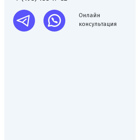
Я согласен(на) на обработку персональных
данных в соответствии с
Согласием
на обработку персональных данных
и
Политикой в отношении обработки
персональных данных
.
Заказать звонок
Нам доверяют свой бизнес