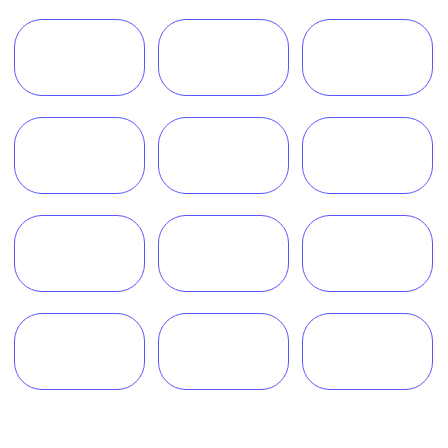
Обратный звонок
Наш телеграм канал,
присоединяйтесь
!
© Copyright 2026 Melegal
Создание сайта
- Высоко
Реквизиты
Политика в отношении обработки персональных
данных
Согласие на обработку персональных данных
Пользовательское соглашение
Согласие на обработку данных, собираемых