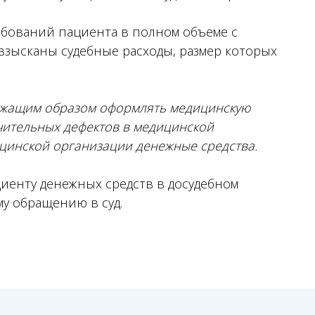
ребований пациента в полном объеме с
взысканы судебные расходы, размер которых
ежащим образом оформлять медицинскую
чительных дефектов в медицинской
ицинской организации денежные средства.
иенту денежных средств в досудебном
му обращению в суд.
+7
Я согласен(на) на обработку
с
Согласием на обработку пе
в отношении обработки перс
Заказать звонок
Чимбирева Алина