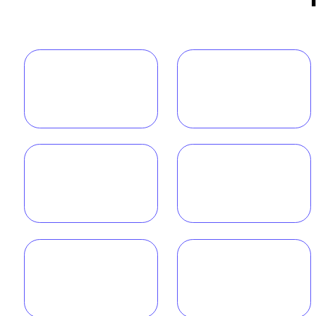
О компании
Н
Портфолио
С
Юридические услуги для
Услуги
М
медицинского бизнеса
Вопрос-
К
ответ
Реквизиты