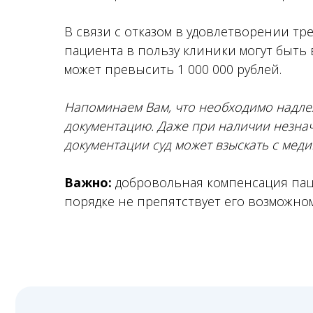
В связи с отказом в удовлетворении т
пациента в пользу клиники могут быть 
может превысить 1 000 000 рублей.
Напоминаем Вам, что необходимо надл
документацию. Даже при наличии незна
документации суд может взыскать с мед
Запишитесь
на консультацию
Важно:
добровольная компенсация пац
порядке не препятствует его возможно
Свяжитесь с нами по телефону или просто оставьте
заявку — мы перезвоним вам в ближайшее время
+7 (495) 188-17-82
Онлайн