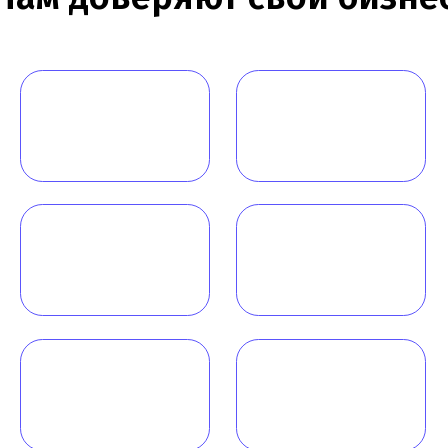
овости
Работаем по всей России!
татьи
+7 (968) 778-00-18
ероприятия
+7 (495) 188-17-82
онтакты
info@melegal.ru
119421, г. Москва, Ленинский
проспект, дом 111, корпус 1, офис
408