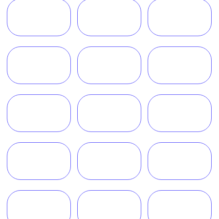
Обратный звонок
Наш телеграм канал,
присоединяйтесь
!
© Copyright 2026 Melegal
Создание сайта
- Высоко
Реквизиты
Политика в отношении обработки персональных
данных
Согласие на обработку персональных данных
Пользовательское соглашение
Согласие на обработку данных, собираемых
с использованием cookie-файлов и сервисов аналитики