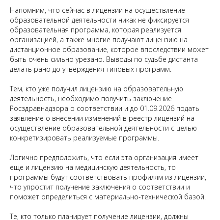
Напомним, что сейчас в лицензии на осуществление
образовательной деятельности никак не фиксируется
образовательная программа, которая реализуется
организацией, а также многие получают лицензию на
дистанционное образование, которое впоследствии может
быть очень сильно урезано. Выводы по судьбе дистанта
делать рано до утверждения типовых программ.
Тем, кто уже получил лицензию на образовательную
деятельность, необходимо получить заключение
Росздравнадзора о соответствии и до 01.09.2026 подать
заявление о внесении изменений в реестр лицензий на
Запишитесь
осуществление образовательной деятельности с целью
на консультацию
конкретизировать реализуемые программы.
Свяжитесь с нами по телефону или просто
Логично предположить, что если эта организация имеет
оставьте заявку — мы перезвоним вам в
еще и лицензию на медицинскую деятельность, то
ближайшее время
программы будут соответствовать профилям из лицензии,
+7 (495) 188-17-82
что упростит получение заключения о соответствии и
поможет определиться с материально-технической базой.
Онлайн
консультация
Те, кто только планирует получение лицензии, должны