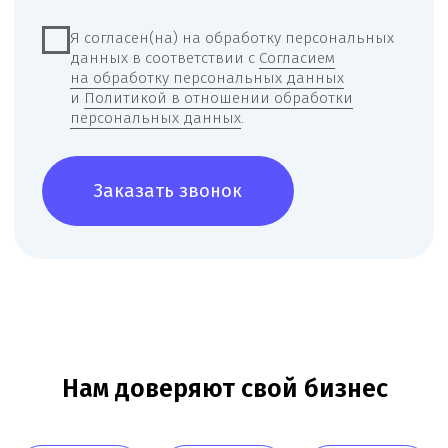
О компании
Новости
Услуги
Статьи
Вопрос-
Мероприятия
ответ
Портфолио
Контакты
Работаем по всей России!
+7 (968) 778-00-18
+7 (495) 188-17-82
info@melegal.ru
119421, г. Москва, Ленинский
проспект, дом 111, корпус 1, офис 408
Telegram
WhatsApp