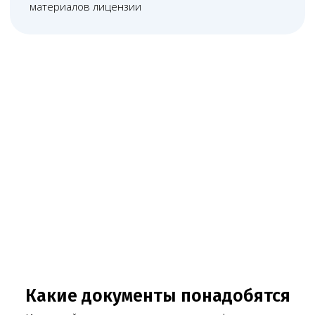
Подготовка документов
Готовим комплект документов для подачи или
внесения изменений
Коммуникация с органами
Сопровождаем ответы на замечания, запросы
и коммуникацию с органами
Связка после лицензии
После завершения работы помогаем связать
лицензию с сайтом, договорами, ЕГИСЗ, ФРМО/
ФРМР и дальнейшим сопровождением клиники
Типичные ошибки