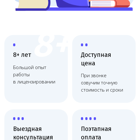
Выездная
Поэтапная
консультация
оплата
Приедем, оценим
Финальная
масштаб и объясним
оплата после
план действий
получения
Работаем
по договору
Фиксация цены, без
скрытых платежей,
соблюдаем сроки
Комплексное сопровождение
лицензирования
Melegal сопровождает лицензирование