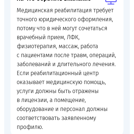
персонал, оборудование и публичную
информацию на сайте.
Медицинским
организациям, которые
добавляют
реабилитационный
профиль
Реабилитационным центрам
и клиникам
восстановительной
медицины
Центрам ЛФК,
физиотерапии
и медицинского массажа
Клиникам, работающим
с пациентами после травм,