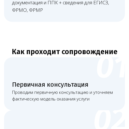
Стоимость услуги
определяется индивидуально
на дату заключения договора
Итоговая цена зависит от перечня
заявляемых работ, количества адресов
и кабинетов, готовности помещения, наличия
СЭЗ, состояния санитарной документации,
состава персонала, оборудования,
необходимости настройки ЕГИСЗ, ФРМО/
ФРМР, объёма переписки с лицензирующим
органом и срочности задачи.
После первичной проверки Melegal
формирует понятную смету: что входит
в сопровождение, какие документы нужно
доработать, какие действия выполняются
юристами и какие расходы могут
возникнуть отдельно. Итоговая стоимость