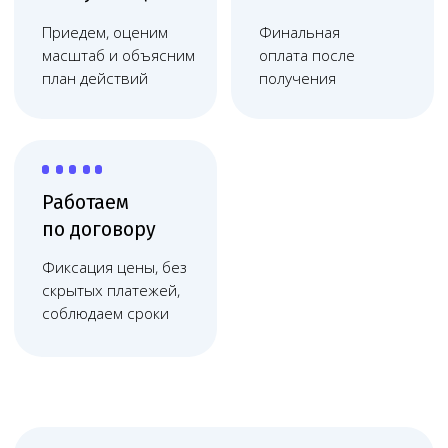
реабилитационных центров, клиник
восстановительной медицины
и медицинских организаций, которые
добавляют реабилитационное
направление. Мы помогаем определить
перечень работ, проверить кабинетную
структуру, документы персонала,
оборудование и санитарный блок, чтобы
лицензия соответствовала фактической
модели работы.
На что обратить внимание
Медицинская реабилитация требует
точного юридического оформления,
потому что в ней могут сочетаться
врачебный прием, ЛФК,
физиотерапия, массаж, работа
с пациентами после травм, операций,
заболеваний и длительного лечения.
Если реабилитационный центр