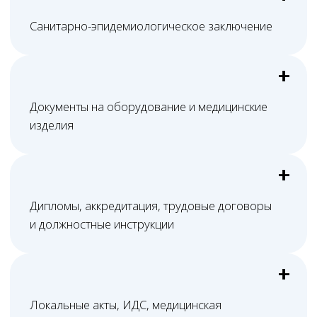
документацию, не связанную с реальной
деятельностью
Правовое основание
Медицинская реабилитация лицензируется
в рамках Федерального закона № 99-ФЗ
и Постановления Правительства РФ № 852.
При подготовке также
учитываются
323-ФЗ
Порядки оказания
медицинской помощи
+ требования к оснащению, персоналу,
медицинской документации и внутреннему
контролю качества