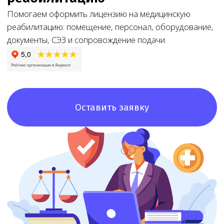
Оставить заявку
8+
8+ лет
Доступная
цена
Большой опыт
работы
При звонке
в лицензировании
озвучим точную
стоимость и сроки