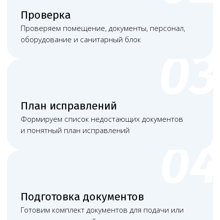
фиксируется в договоре, поэтому клиника
заранее понимает объём работ и порядок
взаимодействия.
Результат работы Melegal — клиника заранее
понимает состав работ, стоимость и порядок
взаимодействия до начала сопровождения.
Почему стоит обратиться
в Melegal
Melegal специализируется на юридическом
сопровождении медицинских организаций.
Команда физически находится в Москве,
но значительную часть задач по документам,
проверкам, лицензированию, договорам