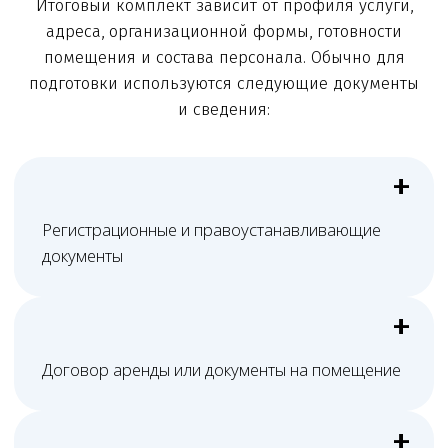
Большинство проблем возникает не из-за
отсутствия одного документа, а из-за несоответствия
между фактической услугой, лицензией,
помещением, персоналом, рекламой и внутренними
документами.
Называют услуги реабилитацией,
но не заявляют нужные медицинские
работы
Используют оборудование без
документов на медизделия
Не подтверждают квалификацию
персонала
Смешивают фитнес, массаж
и медицинскую помощь без
юридического разграничения
Подготавливают шаблонную