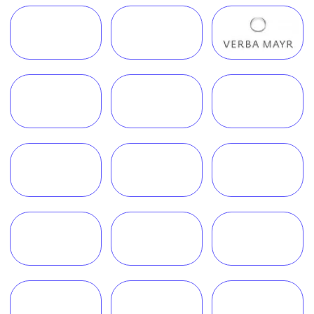
Работаем по всей России!
+7 (968) 778-00-18
+7 (495) 188-17-82
info@melegal.ru
119421, г. Москва, Ленинский
проспект, дом 111, корпус 1, офис 408
Telegram
WhatsApp
Обратный звонок