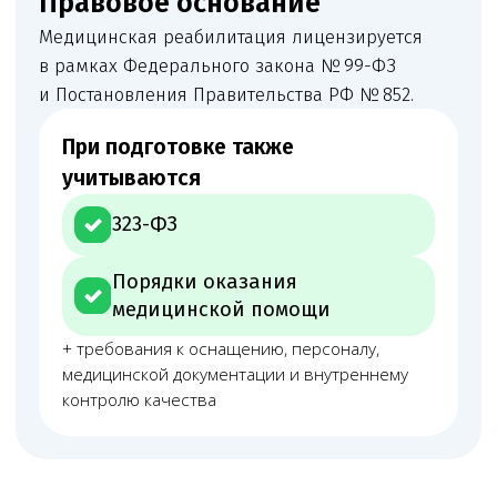
Левин Артемий
Новикова Анна
Андреевич
Андреевна
Юрист
Младший юрист
Матвеева Евгения
Мирзоева Маги
Александровна
Робертовна