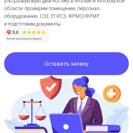
Оставить заявку
8+
8+ лет
Доступная
цена
Большой опыт
работы
При звонке
в лицензировании
озвучим точную
стоимость и сроки