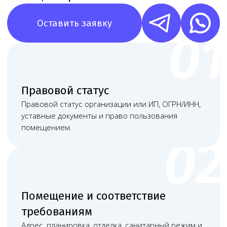
Помещение нужно оценивать до подписания
долгосрочной аренды и тем более до ремонта.
Мы смотрим не только формальный адрес,
но и фактическую возможность разместить
кабинет, обеспечить санитарный режим,
хранение расходных материалов, уборку,
обработку поверхностей, доступ к воде,
вентиляцию, зонирование и безопасный
маршрут пациента.
Отдельно проверяем договор
аренды или право собственности
В документах должны быть
корректно указаны:
Возможность медицинской
деятельности
Срок пользования
Помещение
Адрес
+ отсутствие условий, которые помешают
получению лицензии или СЭЗ.