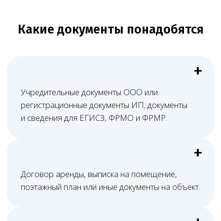
На сайте, в рекламе или договорах
с пациентами указаны услуги шире, чем
в лицензии.
Оборудование указано в перечне,
но документы на него неполные или
оформлены на другое лицо.
Специалист есть в штате, но его
квалификация не подтверждает нужный
вид работ.
Стоимость услуги
определяется индивидуально
на дату заключения договора
Итоговая цена зависит от перечня
заявляемых работ, количества адресов