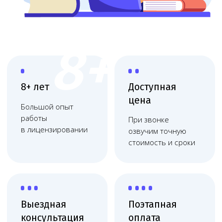
Выездная
Поэтапная
консультация
оплата
Приедем, оценим
Финальная
масштаб и объясним
оплата после
план действий
получения
Работаем
по договору
Фиксация цены, без
скрытых платежей,
соблюдаем сроки
Комплексное сопровождение
лицензирования
Melegal помогает оформить лицензию