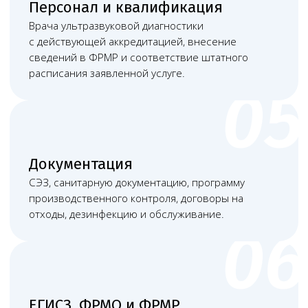
виду работ. Для этой услуги проверяем: врача
ультразвуковой диагностики с действующей
аккредитацией, внесение сведений в ФРМР
и соответствие штатного расписания
заявленной услуге. Частая ошибка — заявить
услугу по названию должности, хотя диплом,
аккредитация или фактические обязанности
не подходят под лицензируемый профиль.
Какие документы понадобятся
+
Учредительные документы ООО или
регистрационные документы ИП; документы
и сведения для ЕГИСЗ, ФРМО и ФРМР.
+
Договор аренды, выписка на помещение,