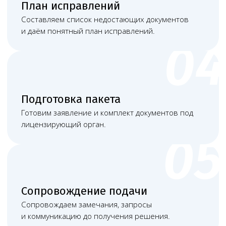
Башкатов
Чимбирева Алина
Александр
Андреевна
Константинович
Руководитель
Старший юрист
Левин Артемий
Новикова Анна
Андреевич
Андреевна
Юрист
Младший юрист