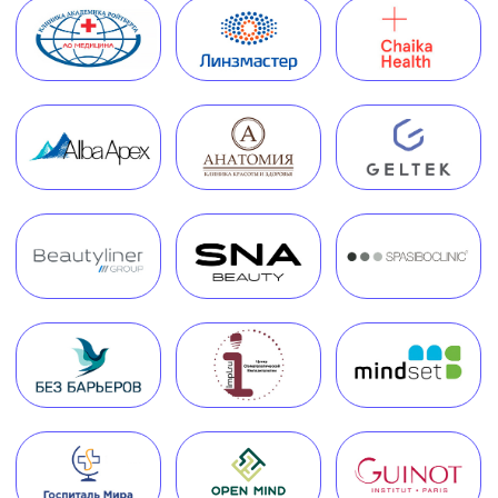
+7 (495) 188-17-82
info@melegal.ru
119421, г. Москва, Ленинский
проспект, дом 111, корпус 1, офис 408
Telegram
WhatsApp
Обратный звонок
Наш телеграм канал,
присоединяйтесь
!