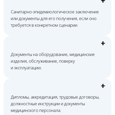
и кабинетов, готовности помещения, наличия
СЭЗ, состояния санитарной документации,
состава персонала, оборудования,
необходимости настройки ЕГИСЗ, ФРМО/
ФРМР, объёма переписки с лицензирующим
органом и срочности задачи.
После первичной проверки Melegal
формирует понятную смету: что входит
в сопровождение, какие документы нужно
доработать, какие действия выполняются
юристами и какие расходы могут
возникнуть отдельно. Итоговая стоимость
фиксируется в договоре, поэтому
медицинская организация заранее
понимает объём работ, порядок
взаимодействия и ожидаемый результат.
Результат работы Melegal — не просто подача
заявления, а приведённый в порядок
комплект: помещение, документы, персонал,
оборудование, санитарный пакет, ЕГИСЗ/