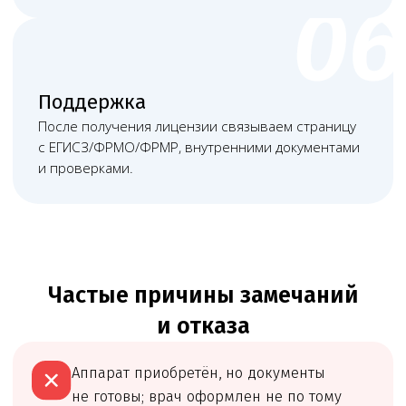
Матвеева Евгения
Мирзоева Маги
Александровна
Робертовна
Младший юрист
Помощник юриста
Часто задаваемые вопросы