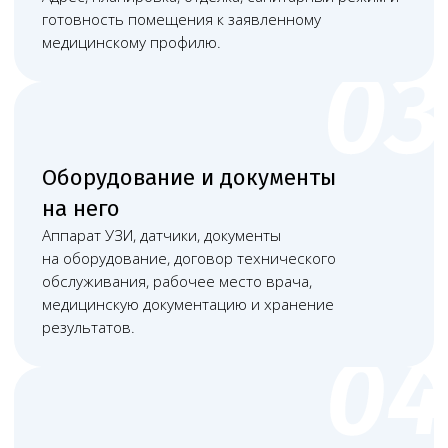
Оборудование и персонал
Для лицензирования важно, чтобы
оборудование соответствовало заявленной
услуге и было подтверждено документами.
По этому направлению проверяем: аппарат
УЗИ, датчики, документы на оборудование,
договор технического обслуживания, рабочее
место врача, медицинскую документацию
и хранение результатов. Если оборудование
арендуется или обслуживается сторонней
организацией, документы должны быть
оформлены до подачи, а не после проверки.
По персоналу проверяем не только наличие
врача или медицинского работника,
но и соответствие его документов конкретному