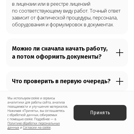
в лицензии или в реестре лицензий
по соответствующему виду работ. Точный ответ
зависит от фактической процедуры, персонала,
оборудования и формулировок в документах.
Можно ли сначала начать работу,
а потом оформить документы?
Что проверить в первую очередь?
Мы используем cookie и сервисы
аналитики для работы сайта, анализа
Можно ли использовать
посещаемости и улучшения материалов.
Нажимая «Принять», вы соглашаетесь
Принять
арендованное оборудование или
с обработкой данных, собираемых
с помощью cookie. Подробнее — в
кабинет?
Политике обработки персональных
данных
и
Согласии на cookie
.