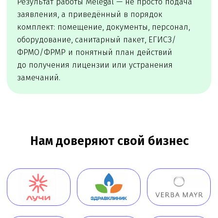
Заказать звонок
Юридические услуги для
медицинского бизнеса
О компании
Новости
Услуги
Статьи
Вопрос-
Мероприятия
ответ
Портфолио
Контакты
Работаем по всей России!
+7 (968) 778-00-18