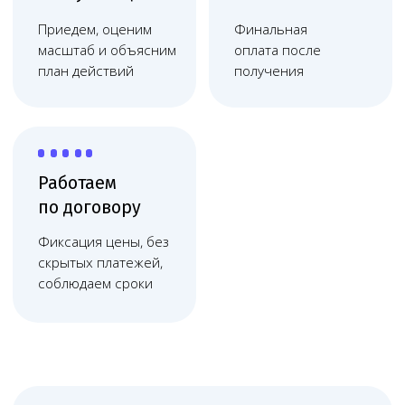
на УЗИ в Москве и Московской области
или добавить ультразвуковую
диагностику в действующую лицензию.
Мы проверяем, какие документы уже
готовы, что нужно исправить в помещении
или кадровом составе, как оформить
аппарат и цифровые реестры, а также
сопровождаем подготовку пакета
документов для подачи.
На что обратить внимание
Ультразвуковая диагностика —
востребованное направление для
медицинских центров, гинекологий,
терапевтических клиник
и диагностических кабинетов. Для
получения лицензии нужно
подтвердить наличие подходящего
помещения, УЗИ-аппарата
с документами, врача ультразвуковой