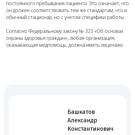
постоянного пребывания пациента. Это означает, что
он должен соответствовать тем же стандартам, что и
обычный стационар, но с учетом специфики работы.
Согласно Федеральному закону № 323 «Об основах
Множество успешных
охраны здоровья граждан», любая организация,
оказывающая медпомощь, должна иметь лицензию.
проектов по лицензированию
Работаем по всей России — от Москвы до Владивостока.
Лицензировали частные клиники, стоматологии,
лаборатории, аптеки и другие медучреждения — типовые
и нестандартные проекты.