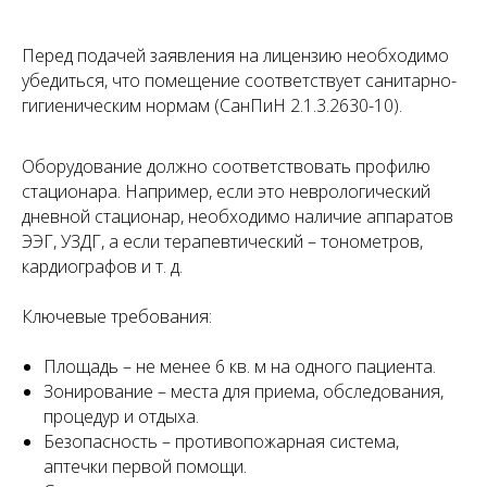
Перед подачей заявления на лицензию необходимо
Запишитесь
убедиться, что помещение соответствует санитарно-
на консультацию
гигиеническим нормам (СанПиН 2.1.3.2630-10).
Свяжитесь с нами по телефону или просто
оставьте заявку — мы перезвоним вам в
Оборудование должно соответствовать профилю
ближайшее время
стационара. Например, если это неврологический
+7 (495) 188-17-82
дневной стационар, необходимо наличие аппаратов
ЭЭГ, УЗДГ, а если терапевтический – тонометров,
Онлайн
кардиографов и т. д.
консультация
Ключевые требования:
Площадь – не менее 6 кв. м на одного пациента.
Зонирование – места для приема, обследования,
процедур и отдыха.
Безопасность – противопожарная система,
аптечки первой помощи.