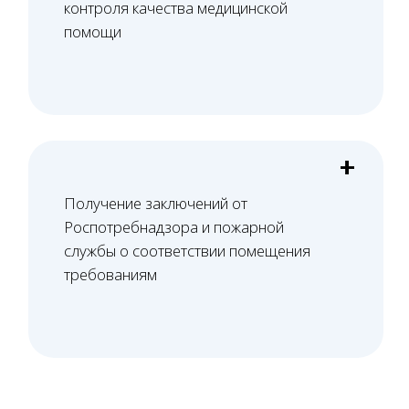
Забираем СЭЗ. Подаем на лицензию и
сопровождаем проверку лицензирующего
органа.
05
Получение лицензии
Выписка из реестра лицензий направляется
вам по электронной почте в цифровом
формате.
Нужна консультация юриста
по лицензированию?
Оставить заявку