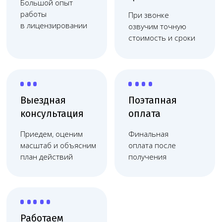
Работаем
по договору
Фиксация цены, без
скрытых платежей,
соблюдаем сроки
Берём на себя весь процесс
оформления лицензии
Разработаем
Подберём подходящее
проект
оборудование и
медицинского
нужных специалистов
центра с нуля