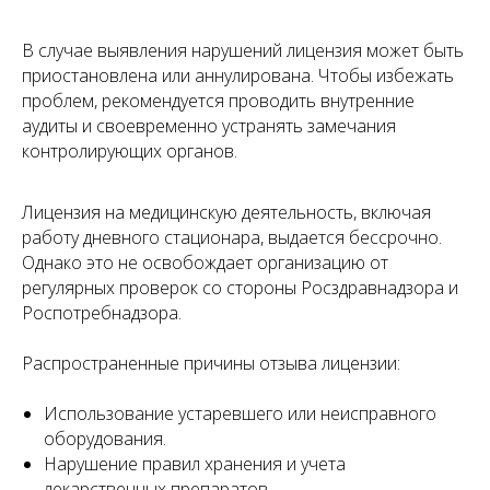
Портфолио
Контакты
В случае выявления нарушений лицензия может быть
Работаем по всей России!
приостановлена или аннулирована. Чтобы избежать
+7 (968) 778-00-18
проблем, рекомендуется проводить внутренние
аудиты и своевременно устранять замечания
+7 (495) 188-17-82
контролирующих органов.
info@melegal.ru
Лицензия на медицинскую деятельность, включая
119421, г. Москва, Ленинский
работу дневного стационара, выдается бессрочно.
проспект, дом 111, корпус 1, офис 408
Однако это не освобождает организацию от
регулярных проверок со стороны Росздравнадзора и
Роспотребнадзора.
Telegram
WhatsApp
Распространенные причины отзыва лицензии:
Использование устаревшего или неисправного
оборудования.
Нарушение правил хранения и учета
лекарственных препаратов.
Обратный звонок