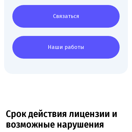
Юридические услуги для
медицинского бизнеса
О компании
Новости
Срок действия лицензии и
Услуги
Статьи
возможные нарушения
Вопрос-
Мероприятия
ответ