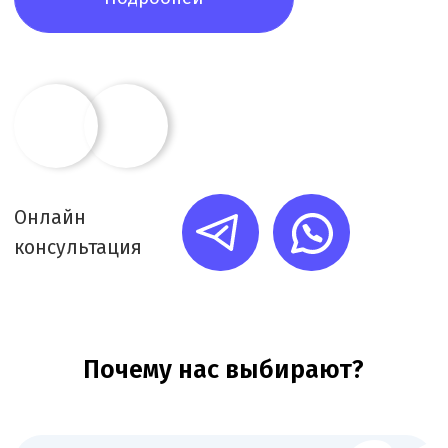
Каждую минуту работы фиксируем в системе
учёта. Вы получаете подробный ежемесячный
отчёт о задачах и времени их выполнения
Основные этапы лицензирования
дневного стационара при
поликлинике
+
Подготовка пакета документов,
включая устав организации,
свидетельство о госрегистрации и
правоустанавливающие бумаги на
помещение