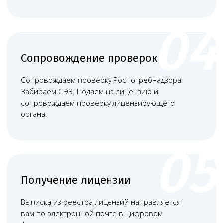
Башкатов
Чимбирева Алина
Александр
Андреевна
Константинович
Руководитель
Старший юрист