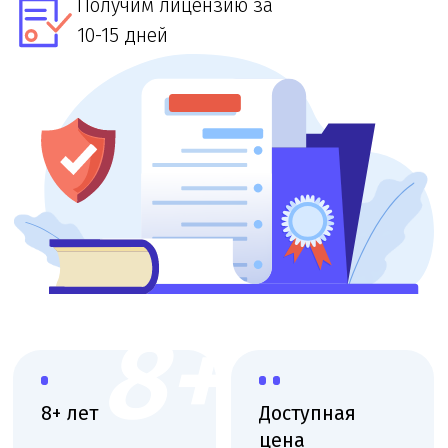
8+
8+ лет
Доступная
цена
Большой опыт
работы
При звонке
в лицензировании
озвучим точную
стоимость и сроки
Выездная
Поэтапная
консультация
оплата
Приедем, оценим
Финальная
масштаб и объясним
оплата после
план действий
получения