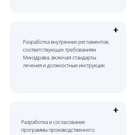
02
Юридический аудит
Проверяем все документы юридического
лица, в том числе договор аренды, на
предмет соответствия лицензионным
требованиям.
03
Оснащение и персонал
Верстаем стандарт оснащения, помогаем с
подбором оборудования или оцениваем
выбранное. Проверяем документы, вносим
специалистов и оснащение в ЕГИСЗ.
04
Сопровождение проверок
Сопровождаем проверку Роспотребнадзора.