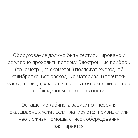
05
Получение лицензии
Выписка из реестра лицензий направляется
вам по электронной почте в цифровом
формате.
Оборудование должно быть сертифицировано и
регулярно проходить поверку. Электронные приборы
Нужна консультация юриста
(тонометры, глюкометры) подлежат ежегодной
по лицензированию?
калибровке. Все расходные материалы (перчатки,
маски, шприцы) хранятся в достаточном количестве с
соблюдением сроков годности.
Оставить заявку
Оснащение кабинета зависит от перечня
оказываемых услуг. Если планируются прививки или
неотложная помощь, список оборудования
расширяется.