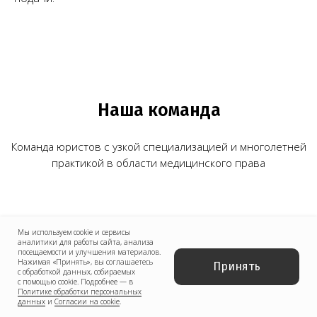
Обратный звонок
Наш телеграм канал,
присоединяйтесь
!
© Copyright 2026 Melegal
Создание сайта
- Высоко
Реквизиты
Политика в отношении обработки персональных
данных
Мы используем cookie и сервисы
Согласие на обработку персональных данных
аналитики для работы сайта, анализа
посещаемости и улучшения материалов.
Нажимая «Принять», вы соглашаетесь
Принять
Пользовательское соглашение
с обработкой данных, собираемых
с помощью cookie. Подробнее — в
Согласие на обработку данных, собираемых
Политике обработки персональных
с использованием cookie-файлов и сервисов аналитики
данных
и
Согласии на cookie
.