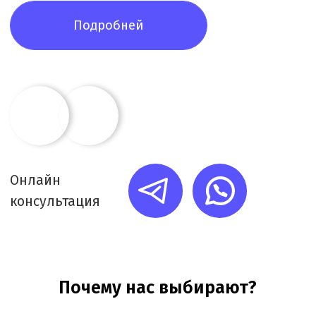
система контроля
Каждую минуту работы фиксируем в системе
учёта. Вы получаете подробный ежемесячный
отчёт о задачах и времени их выполнения
Необходимое оборудование
для получения лицензии
+
Аппаратами для измерения давления,
роста и веса, стетоскопами,
термометрами, включая электронные
тонометры с функцией памяти
показаний.