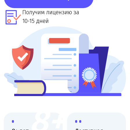
8+
8+ лет
Доступная
цена
Большой опыт
работы
При звонке
в лицензировании
озвучим точную
стоимость и сроки
Выездная
Поэтапная
консультация
оплата
Приедем, оценим
Финальная
масштаб и объясним
оплата после
план действий
получения