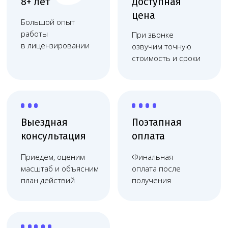
Работаем
по договору
Фиксация цены, без
скрытых платежей,
соблюдаем сроки
Берём на себя весь процесс
оформления лицензии
Разработаем
Подберём подходящее
проект
оборудование и
медицинского
нужных специалистов