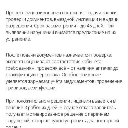
Услуги
Статьи
Процесс лицензирования состоит из подачи заявки,
Вопрос-
Мероприятия
проверки документов, выездной инспекции и выдачи
ответ
Портфолио
Контакты
разрешения. Срок рассмотрения – до 45 дней. При
выявлении нарушений выдаётся предписание на их
Работаем по всей России!
устранение.
+7 (968) 778-00-18
После подачи документов назначается проверка:
+7 (495) 188-17-82
эксперты оценивают соответствие кабинета
требованиям, проверяя всё – от наличия аптечек до
info@melegal.ru
квалификации персонала. Особое внимание
119421, г. Москва, Ленинский
уделяется журналам: учёта медикаментов, проведения
проспект, дом 111, корпус 1, офис 408
прививок, дезинфекции.
При положительном решении лицензия выдаётся в
Telegram
WhatsApp
течение 3 рабочих дней. В случае отказа заявитель
получает мотивированное решение с перечнем
нарушений, которые нужно устранить для повторной
подачи.