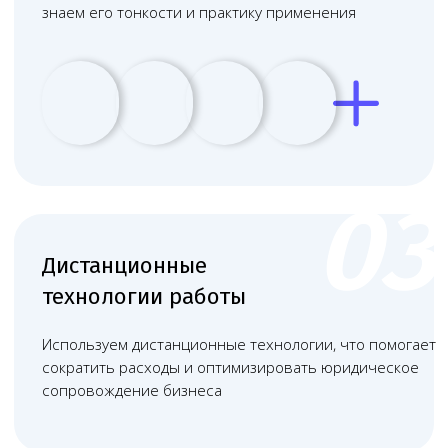
+
Кушеткой с одноразовыми
пелёнками, ширмой для осмотра,
процедурным столом и детскими
весами для новорожденных.
+
Умывальником с антисептическим
мылом и одноразовыми
полотенцами, локтевым
смесителем и сушилкой для рук.
+
Мебелью для хранения медикаментов,
инструментов и документации (шкафы,