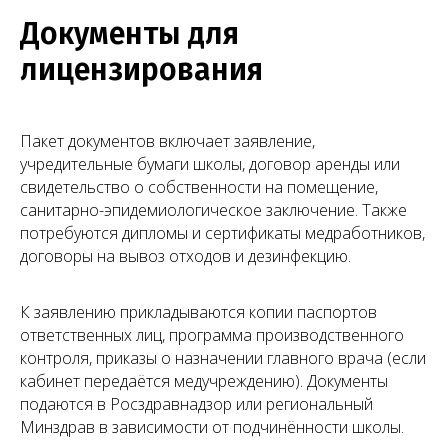
+7 (495) 188-17-82
Документы для
Онлайн
лицензирования
консультация
Пакет документов включает заявление,
учредительные бумаги школы, договор аренды или
свидетельство о собственности на помещение,
санитарно-эпидемиологическое заключение. Также
потребуются дипломы и сертификаты медработников,
договоры на вывоз отходов и дезинфекцию.
К заявлению прикладываются копии паспортов
ответственных лиц, программа производственного
контроля, приказы о назначении главного врача (если
Чимбирева Алина
кабинет передаётся медучреждению). Документы
Руководитель Melegal
подаются в Росздравнадзор или региональный
Минздрав в зависимости от подчинённости школы.