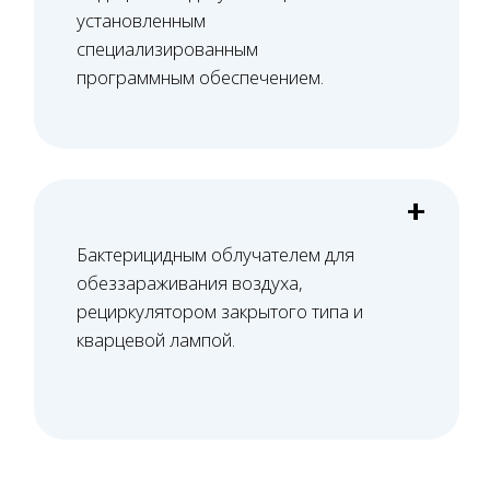
Проверяем все документы юридического
лица, в том числе договор аренды, на
предмет соответствия лицензионным
требованиям.
03
Оснащение и персонал
Верстаем стандарт оснащения, помогаем с
подбором оборудования или оцениваем
выбранное. Проверяем документы, вносим
специалистов и оснащение в ЕГИСЗ.
04
Сопровождение проверок
Сопровождаем проверку Роспотребнадзора.
Забираем СЭЗ. Подаем на лицензию и
сопровождаем проверку лицензирующего
органа.