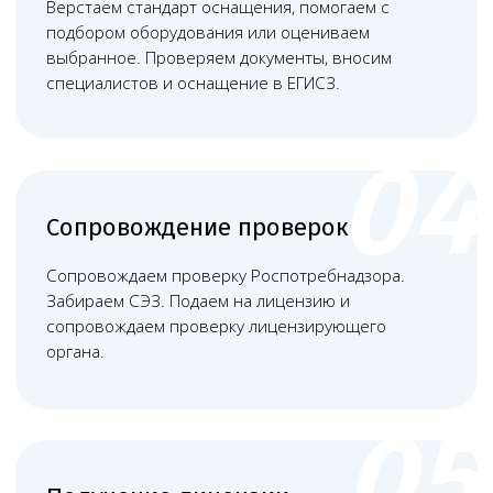
Башкатов
Чимбирева Алина
Александр
Андреевна
Константинович
Руководитель
Старший юрист
Левин Артемий
Новикова Анна
Андреевич
Андреевна
Юрист
Младший юрист