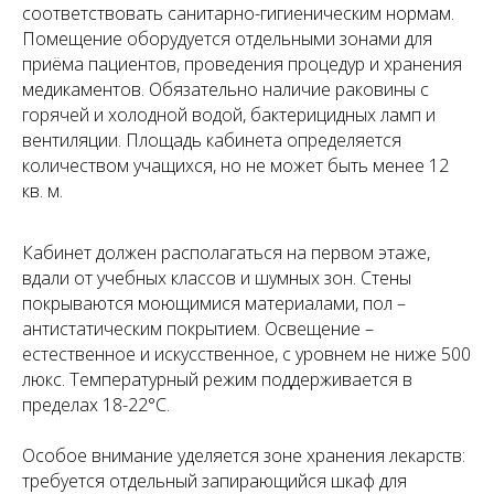
соответствовать санитарно-гигиеническим нормам.
Помещение оборудуется отдельными зонами для
приёма пациентов, проведения процедур и хранения
медикаментов. Обязательно наличие раковины с
горячей и холодной водой, бактерицидных ламп и
Запишитесь на консультацию
вентиляции. Площадь кабинета определяется
количеством учащихся, но не может быть менее 12
Позвоните
+7 (968) 778-00-18
или оставьте
кв. м.
заявку — мы перезвоним и всё расскажем
Кабинет должен располагаться на первом этаже,
Чимбирева
вдали от учебных классов и шумных зон. Стены
Алина
покрываются моющимися материалами, пол –
Андреевна
антистатическим покрытием. Освещение –
естественное и искусственное, с уровнем не ниже 500
люкс. Температурный режим поддерживается в
пределах 18-22°C.
Связаться
Особое внимание уделяется зоне хранения лекарств:
требуется отдельный запирающийся шкаф для