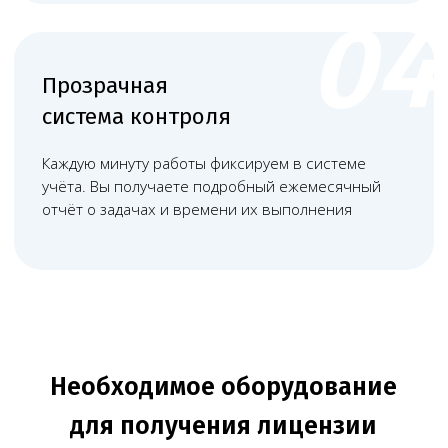
стеллажи), а также специальными
сейфами для сильнодействующих
препаратов.
+
Компьютером для ведения
медицинской документации с
установленным
специализированным
программным обеспечением.
+
+
Бактерицидным облучателем для
обеззараживания воздуха,
рециркулятором закрытого типа и
кварцевой лампой.