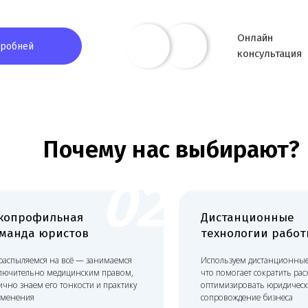
Почему нас выбирают?
02
0
рофильная
Дистанционные
да юристов
технологии работы
ляемся на всё — занимаемся
Используем дистанционные технологии
ельно медицинским правом,
что помогает сократить расходы и
наем его тонкости и практику
оптимизировать юридическое
ния
сопровождение бизнеса