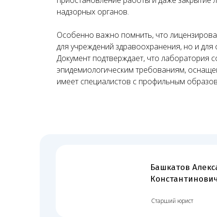
надзорных органов.
Особенно важно помнить, что лицензирова
Башкатов Александ
для учреждений здравоохранения, но и для
Константинович
Документ подтверждает, что лаборатория с
эпидемиологическим требованиям, оснаще
Старший юрист
имеет специалистов с профильным образов
Как мы работаем
Всего 5 шаг
01
Проверка помещения
Проверяем планировку и расположение помещения
на соответствие требованиям лицензирования и СЭЗ,