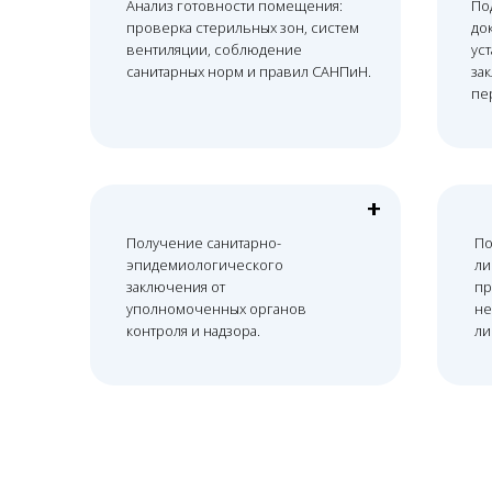
+
Получение санитарно-
Подача 
эпидемиологического
лицензи
заключения от
прилож
уполномоченных органов
необход
контроля и надзора.
лиценз