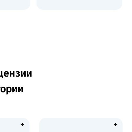
зии
и
+
+
Оснащение лаборатории
сертифицированным
оборудованием,
соответствующим
государственным стандартам и
требованиям.