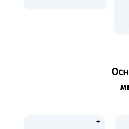
Основ
мик
+
Анализ готовности помещения:
Подгото
проверка стерильных зон, систем
докумен
вентиляции, соблюдение
уставны
санитарных норм и правил САНПиН.
заключе
персона