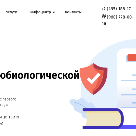
+7 (495) 188-17-
Онл
луги
Инфоцентр
Контакты
82
конс
+7 (968) 778-00-
18
иологической
вого
нзию