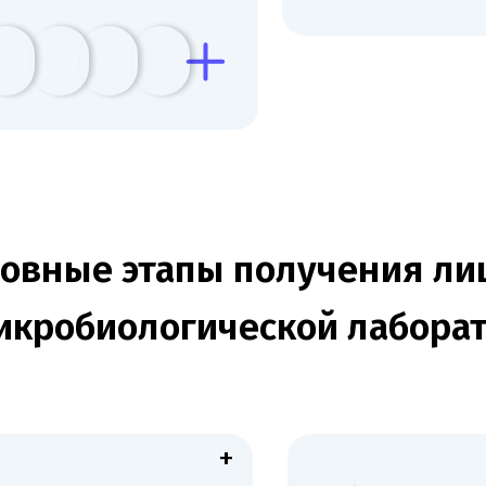
ные этапы получения лицен
робиологической лаборатори
+
вка полного комплекта
Подбор и аттестация
тов, включающего
квалифицированного персонала с
е данные, санитарные
профильным образованием и
ния и сведения о
опытом работы в микробиологии.
ле.