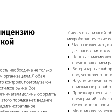
 лицензию
К числу организаций, о
микробиологические ис
ской
Частные клинико-диа
для населения и ком
Центры эпидемиолог
предотвращением ра
Ветеринарные лабор
ость необходима не только
продуктов животново
ым организациям. Любая
Научно-исследовате
го контроля, поэтому закон
прикладные разработ
стников рынка. Все
Производственные л
приниматели должны оформить
предприятий – обесп
 этого порядка нет: ведение
безопасность произв
, административное
Медицинские учрежд
 лаборатории по решению