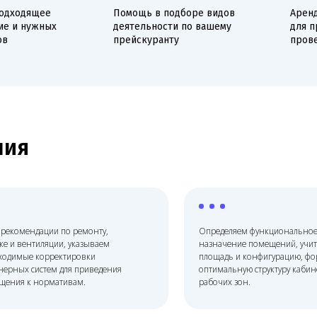
я
ендации по ремонту,
Определяем функциональное
ентиляции, указываем
назначение помещений, учитываем
е корректировки
площадь и конфигурацию, формируем
 систем для приведения
оптимальную структуру кабинетов и
к нормативам.
рабочих зон.
Онлайн
ей
консультация