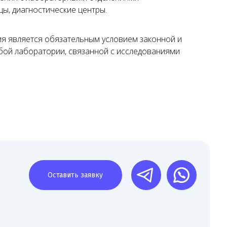
цы, диагностические центры.
ия является обязательным условием законной и
Оставить заявку
ой лаборатории, связанной с исследованиями
03
снащение и персонал
рстаем стандарт оснащения, помогаем с подбором
орудования или оцениваем выбранное. Проверяем