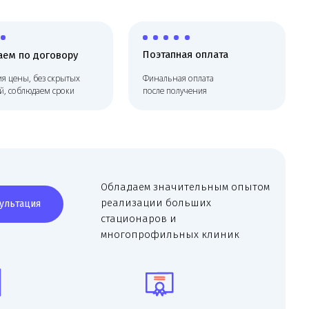
Поэтапная оплата
говору
 скрытых
Финальная оплата
м сроки
после получения
Обладаем значительным опытом
реализации больших
стационаров и
многопрофильных клиник
ования
Утвердим планировку
ия
и согласуем с гос.
органами