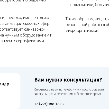
поликлиники, больни
ние необходимо не только
Вам нужна консультация?
Таким образом, лиценз
р
 организаций смежных сфер.
безопасной работы люб
Свяжитесь с нами по телефону или просто оставьте
оответствует санитарно-
микроорганизмов.
заявку - мы вам перезвоним в ближайшее время
на нужным оборудованием и
анием и сертификатами.
+7 (495) 188-17-82
ов — и лицензия получена!
02
Юридический аудит
О
Ве
Проверяем все документы юридического лица,
об
в том числе договор аренды, на предмет