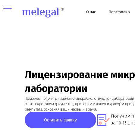
О нас
Портфолио
Ус
ой
Лицензирование микроб
лаборатории
Поможем получить лицензию микробиологической лаборатории с пер
раза: подготовим документы, проверим условия и доведём процесс до
результата, сохраняя ваши нервы и время.
Получим лице
Оставить заявку
за 10-15 дней