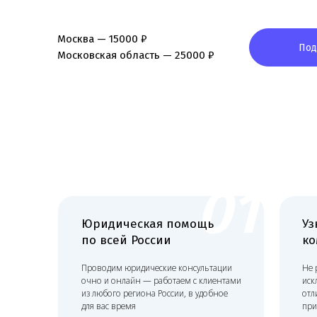
01
Юридическая помощь
Узкоп
по всей России
коман
Проводим юридические консультации
Не распы
очно и онлайн — работаем с клиентами
исключит
из любого региона России, в удобное
отлично з
для вас время
примене