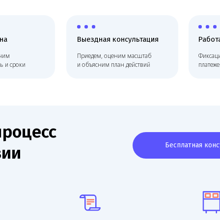
Выездная консультация
Работаем по до
Приедем, оценим масштаб
Фиксация цены, без
оки
и объясним план действий
платежей, соблюдае
оцесс
Бесплатная консультация
и
дящее
Помощь в подборе видов
Аренда оборуд
нужных
деятельности по вашему
для прохожден
прейскуранту
проверки