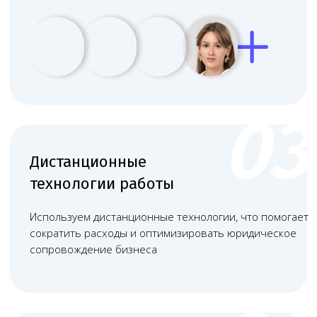
Проверка помещения - оценка
соответствия площади, планировки
и коммуникаций требованиям
СанПиН и пожарной безопасности.
+
Получение лицензии - выдача
бессрочного разрешения на
медицинскую деятельность при
положительных результатах
проверки.
+
Разработка стандартов - создание и
утверждение внутренних регламентов,
инструкций по охране труда и