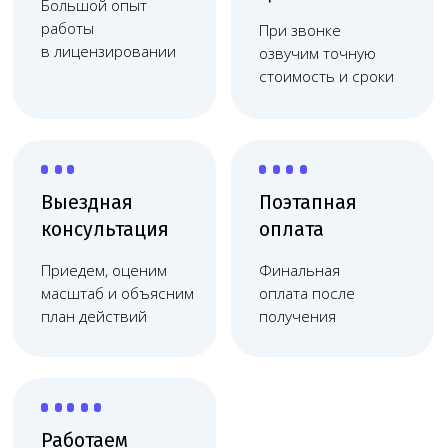
Работаем
по договору
Фиксация цены, без
скрытых платежей,
соблюдаем сроки
Берём на себя весь процесс
оформления лицензии
Разработаем
Подберём подходящее
проект
оборудование и
медицинского
нужных специалистов
центра с нуля