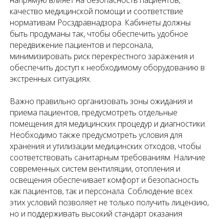
практикой в области медицинского права
качество медицинской помощи и соответствие
нормативам Росздравнадзора. Кабинеты должны
быть продуманы так, чтобы обеспечить удобное
передвижение пациентов и персонала,
минимизировать риск перекрестного заражения и
обеспечить доступ к необходимому оборудованию в
экстренных ситуациях.
Важно правильно организовать зоны ожидания и
приема пациентов, предусмотреть отдельные
Башкатов
Чимбирева Алина
помещения для медицинских процедур и диагностики.
Александр
Андреевна
Необходимо также предусмотреть условия для
Константинович
Руководитель
Старший юрист
хранения и утилизации медицинских отходов, чтобы
соответствовать санитарным требованиям. Наличие
современных систем вентиляции, отопления и
освещения обеспечивает комфорт и безопасность
как пациентов, так и персонала. Соблюдение всех
этих условий позволяет не только получить лицензию,
но и поддерживать высокий стандарт оказания