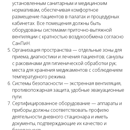
установленным санитарным и медицинским
нормативам, обеспечивая комфортное
размещение пациентов в палатах и процедурных
кабинетах. Все помещения должны быть
Запишитесь
оборудованы системами приточно-вытяжной
на консультацию
вентиляции с кратностью воздухообмена согласно
СанПиН.
Свяжитесь с нами по телефону или просто
Организация пространства — отдельные зоны для
оставьте заявку — мы перезвоним вам в
приема, диагностики и лечения пациентов; санузлы
ближайшее время
с раковинами для гигиенической обработки рук;
+7 (495) 188-17-82
места для хранения медикаментов с соблюдением
температурного режима.
Онлайн
Системы безопасности — экстренная вентиляция,
консультация
противопожарная защита, удобные эвакуационные
пути.
Сертифицированное оборудование — аппараты и
приборы должны соответствовать профилю
деятельности дневного стационара и иметь
документы, подтверждающие их качество и
безопасность.