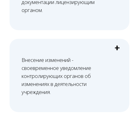
помещения на соответствие требованиям
лицензирования и СЭЗ, формируем
перечень необходимых доработок.
02
Юридический аудит
Проверяем все документы юридического
лица, в том числе договор аренды, на
предмет соответствия лицензионным
требованиям.
03
Оснащение и персонал
Верстаем стандарт оснащения, помогаем с
подбором оборудования или оцениваем
выбранное. Проверяем документы, вносим
специалистов и оснащение в ЕГИСЗ.