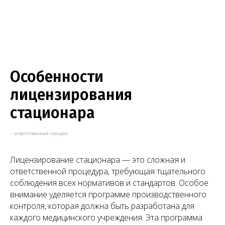
04
Сопровождение проверок
Сопровождаем проверку Роспотребнадзора.
Забираем СЭЗ. Подаем на лицензию и
сопровождаем проверку лицензирующего
органа.
Особенности
05
лицензирования
стационара
Получение лицензии
Выписка из реестра лицензий направляется
– ответственный процесс
вам по электронной почте в цифровом
формате.
Лицензирование стационара — это сложная и
ответственной процедура, требующая тщательного
соблюдения всех нормативов и стандартов. Особое
Нужна консультация юриста
внимание уделяется программе производственного
по лицензированию?
контроля, которая должна быть разработана для
каждого медицинского учреждения. Эта программа