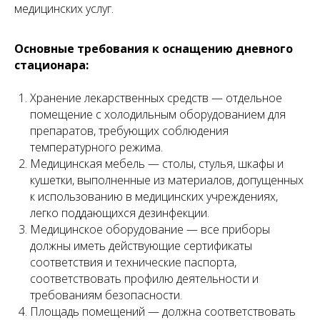
медицинских услуг.
Основные требования к оснащению дневного
стационара:
Левин Артемий
Новикова Анна
Андреевич
Андреевна
Хранение лекарственных средств — отдельное
Юрист
Младший юрист
помещение с холодильным оборудованием для
препаратов, требующих соблюдения
температурного режима.
Медицинская мебель — столы, стулья, шкафы и
кушетки, выполненные из материалов, допущенных
к использованию в медицинских учреждениях,
легко поддающихся дезинфекции.
Медицинское оборудование — все приборы
должны иметь действующие сертификаты
соответствия и технические паспорта,
соответствовать профилю деятельности и
Матвеева Евгения
Мирзоева Маги
Александровна
Робертовна
требованиям безопасности.
Площадь помещений — должна соответствовать
Младший юрист
Помощник юриста