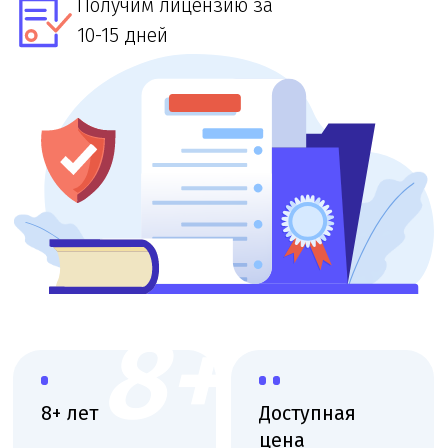
8+
8+ лет
Доступная
цена
Большой опыт
работы
При звонке
в лицензировании
озвучим точную
стоимость и сроки
Выездная
Поэтапная
консультация
оплата
Приедем, оценим
Финальная
масштаб и объясним
оплата после
план действий
получения