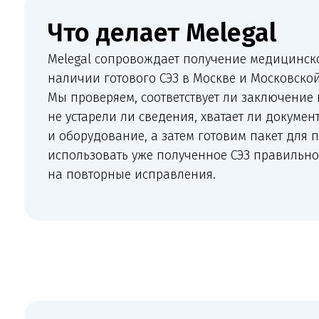
наличии готового СЭЗ в Москве и Московской облас
Мы проверяем, соответствует ли заключение плани
не устарели ли сведения, хватает ли документов на
и оборудование, а затем готовим пакет для подачи.
использовать уже полученное СЭЗ правильно и не 
на повторные исправления.
К
Новым клиникам
Медицинским организациям, которые запускают сопровождение кл
эпидемиологическое заключение, но не готов полный комплект д