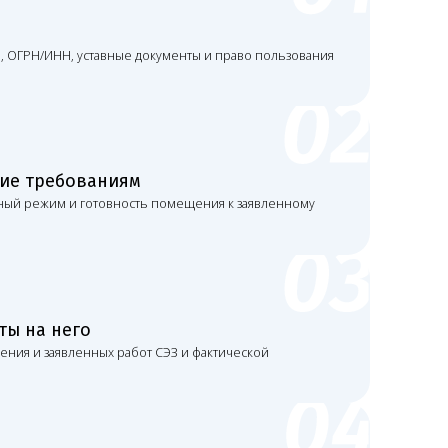
 работ СЭЗ и фактической
вие персонала видам работ, указанным
твенного контроля, договоры