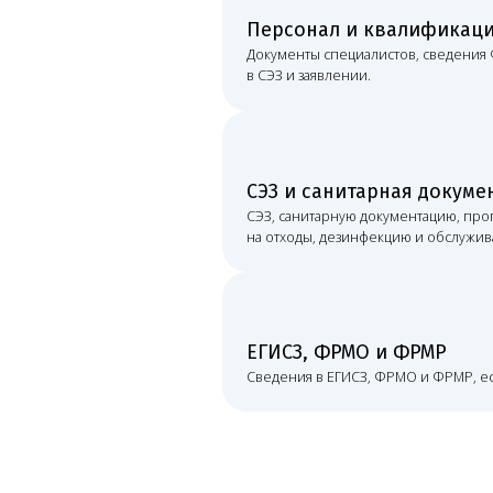
ЕГИСЗ, ФРМО и ФРМР
Сведения в ЕГИСЗ, ФРМО и ФРМР, если они нужны дл
мещение и документы
долгосрочной аренды и тем более до ремонта. Мы смотрим не то
бинет, обеспечить санитарный режим, хранение расходных матери
 к воде, вентиляцию, зонирование и безопасный маршрут пациент
ряем договор аренды или право собственнос
окументах должны быть корректно указаны:
ятельности
Срок пользования
Помещени