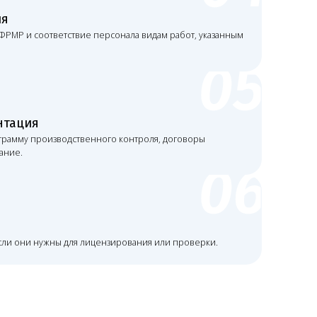
я лицензирования или проверки.
лько формальный адрес,
алов, уборку, обработку
а.
ти
е
Адрес