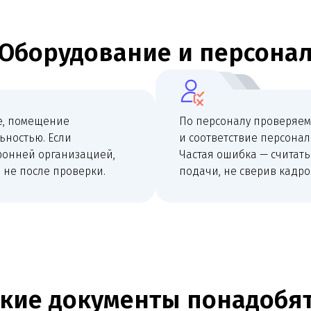
е документы понадобятся
+
Санитарно-эпид
Договор аренды, выписка на помещение, поэтажный
документы для ег
план или иные документы на объект.
в конкретном сц
+
Дипломы, аккредитация, трудовые договоры,
Программа прои
должностные инструкции и документы медицинского
санитарные журн
персонала.
дезсредства, уб