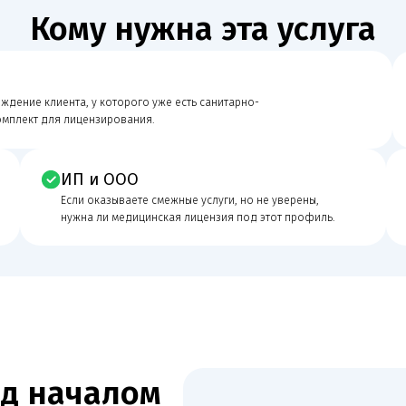
ИП и ООО
После от
Если оказываете смежные услуги, но не уверены,
Если получили
нужна ли медицинская лицензия под этот профиль.
и хотите испр
началом
Правовой статус
Правовой статус организации или ИП, ОГРН/ИНН, уст
помещением.
ость клиники,
ьно проверяем наличие
заявленных работ
Если документы,
мечаний, отказа или
Помещение и соответствие требова
Адрес, планировка, отделка, санитарный режим и го