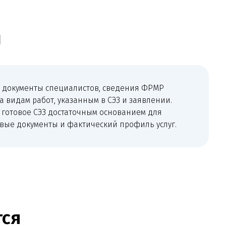
+
емиологическое заключение или
о получения, если оно требуется
енарии.
+
зводственного контроля,
алы, договоры на отходы,
орку и иные обязательные документы.