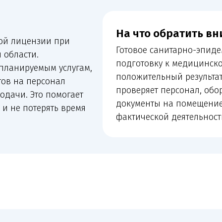
ти.
подготовку к медицинской лицензии, 
руемым услугам,
положительный результат. Лицензиру
 персонал
проверяет персонал, оборудование, з
 Это помогает
документы на помещение, ФРМО/ФРМР
потерять время
фактической деятельности сведениям,
ому нужна эта услуга
Действу
иента, у которого уже есть санитарно-
Если нужно д
ля лицензирования.
расширить пе