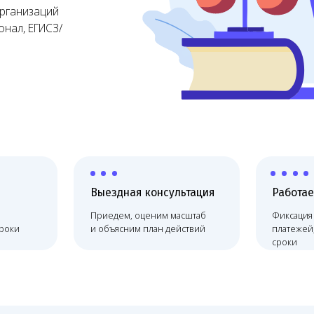
Выездная консультация
Работаем по договору
Приедем, оценим масштаб
Фиксация цены, без скрыты
и объясним план действий
платежей, соблюдаем
сроки
На что обратить внимание
цензии при
Готовое санитарно-эпидемиологическ