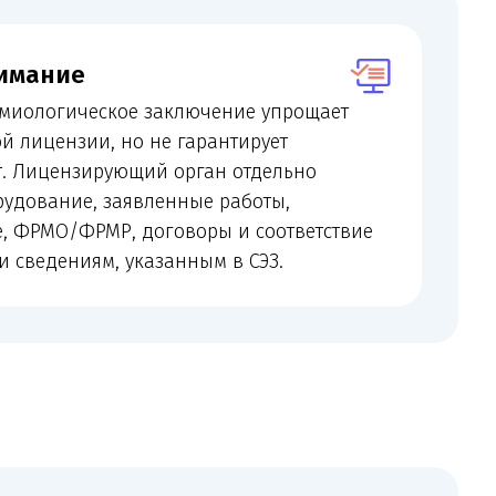
но не гарантирует
ющий орган отдельно
аявленные работы,
, договоры и соответствие
 указанным в СЭЗ.
ющим клиникам
обавить новый вид работ в лицензию или
речень услуг.