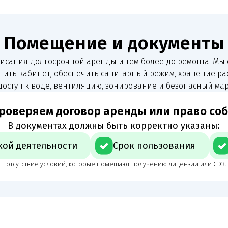
ствие условий, которые помешают получению лицензии или СЭЗ.
орудование и персонал
ещение
По персоналу проверяем документы с
ю. Если
и соответствие персонала видам работ,
 организацией,
Частая ошибка — считать готовое СЭЗ 
ле проверки.
подачи, не сверив кадровые документ