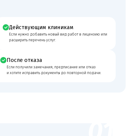
каза
 замечания, предписание или отказ
авить документы до повторной подачи.
авные документы и право пользования
ниям
товность помещения к заявленному