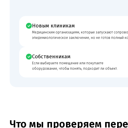
Собственникам
Если выбираете помещение или покупаете
оборудование, чтобы понять, подходит ли объект.
Что мы проверяем перед 
работы
Перед началом сопровождения мы сопоставляем фактическую деятельн
документы и лицензионные требования. По этому направлению отдел
готового СЭЗ, соответствие помещения, оборудования, персонала и 
санитарному заключению и комплекту документов для лицензирования. 
реклама и фактическая работа клиники расходятся между собой, риск за
предписания резко возрастает.
Нужна консультация юриста по лицензированию?