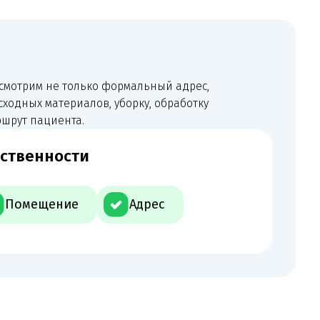
пециалистов, сведения ФРМР
 указанным в СЭЗ и заявлении.
достаточным основанием для
ы и фактический профиль услуг.