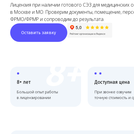
ФРМО/ФРМР и сопроводим до результата.
Оставить заявку
8+
8+ лет
Доступная цена
Большой опыт работы
При звонке озвучим
в лицензировании
точную стоимость и сроки
Что делает Melegal
Melegal сопровождает получение медицинской ли