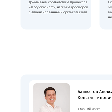
 с
иН с
Башкатов Александ
Константинович
ской
Старший юрист