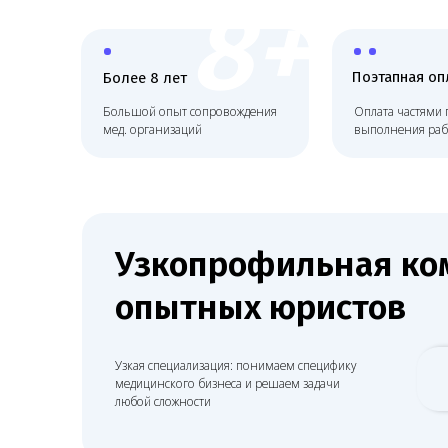
8+
Поэтапная оплата
Более 8 лет
Большой опыт сопровождения
Оплата частями по ме
мед. организаций
выполнения работ
Узкопрофильная кома
опытных юристов
ных
Узкая специализация: понимаем специфику
медицинского бизнеса и решаем задачи
любой сложности
е
ких