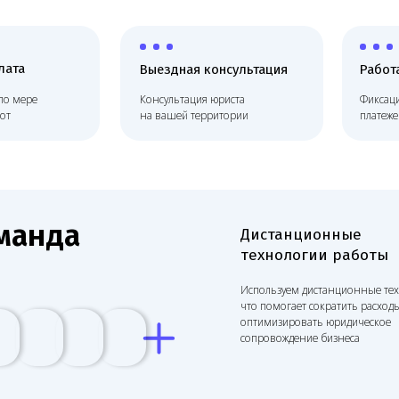
Выездная консультация
Работаем по до
ре
Консультация юриста
Фиксация цены, без
на вашей территории
платежей, соблюдае
нда
Дистанционные
технологии работы
Используем дистанционные технологии,
что помогает сократить расходы и
оптимизировать юридическое
сопровождение бизнеса