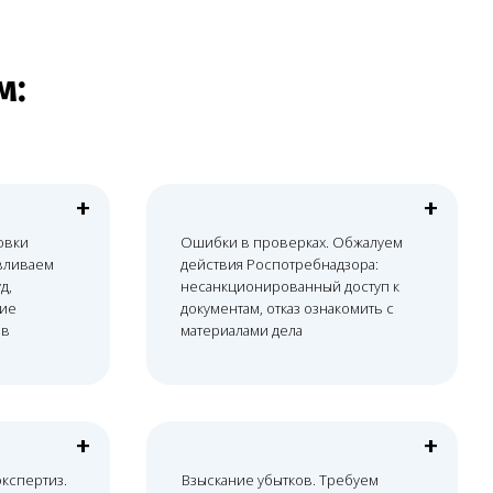
+
+
Ошибки в проверках. Обжалуем
действия Роспотребнадзора:
несанкционированный доступ к
документам, отказ ознакомить с
материалами дела
+
+
+
Взыскание убытков. Требуем
компенсации за простой клиники,
репутационный ущерб или изъятие
оборудования по незаконным
предписаниям