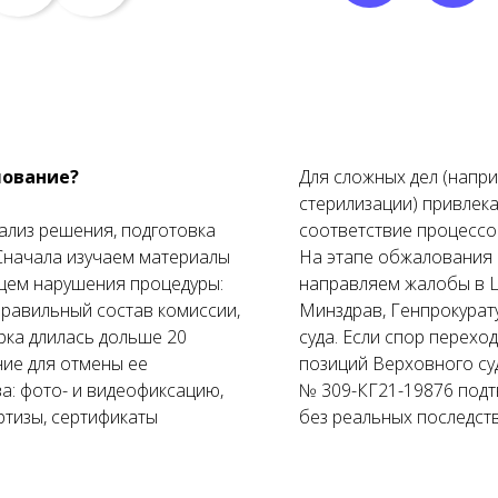
лование?
Для сложных дел (напр
стерилизации) привлек
нализ решения, подготовка
соответствие процессо
 Сначала изучаем материалы
На этапе обжалования 
Наша команда
Ищем нарушения процедуры:
направляем жалобы в 
правильный состав комиссии,
Минздрав, Генпрокурат
Команда юристов с узкой специализацией и многолетней
рка длилась дольше 20
суда. Если спор переход
практикой в области медицинского права
ние для отмены ее
позиций Верховного су
а: фото- и видеофиксацию,
№ 309-КГ21-19876 подт
ртизы, сертификаты
без реальных последст