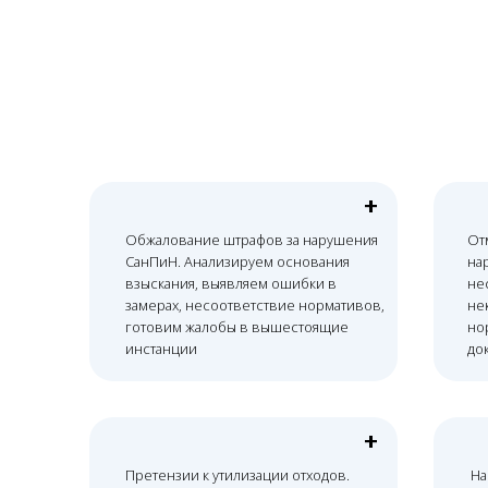
+
Обжалование штрафов за нарушения
Отмена 
СанПиН. Анализируем основания
нарушен
ой
взыскания, выявляем ошибки в
несосто
замерах, несоответствие нормативов,
некорре
готовим жалобы в вышестоящие
нормати
зии
инстанции
доказате
+
З
Претензии к утилизации отходов.
Нарушен
МО
Доказываем соответствие процессов
Оспарив
МР
классу опасности, наличие договоров
журнало
с лицензированными организациями
маркиро
неверн