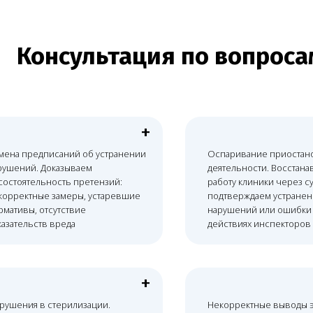
+
предписаний об устранении
Оспаривание приостановки
ий. Доказываем
деятельности. Восстанавливаем
ятельность претензий:
работу клиники через суд,
ктные замеры, устаревшие
подтверждаем устранение
вы, отсутствие
нарушений или ошибки в
льств вреда
действиях инспекторов
+
ия в стерилизации.
Некорректные выводы экспертиз.
аем штрафы за отсутствие
Заказываем независимые
в обработки, неправильную
исследования, опровергающие
вку инструментов или
заключения Роспотребнадзора о
ые режимы дезинфекции
качестве воздуха, воды или
поверхностей