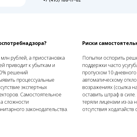
оспотребнадзора?
Риски самостоятель
млн рублей, а приостановка
Попытки оспорить реш
ей приводит к убыткам и
поддержки часто усугу
60% решений
пропуском 10-дневного 
ыявить процессуальные
автоматическому откло
Как мы работаем
сутствие экспертных
возражениях (ссылка н
екторов. Самостоятельное
оставить штраф в силе. 
Всего 4 шага — и ваша компания под надёжной правовой защитой,
за сложности
теряли лицензии из-за 
без лишних затрат, рисков и задержек в работе
нитарного законодательства.
отсутствия ходатайств 
02
0
е обсуждение
Консультация,