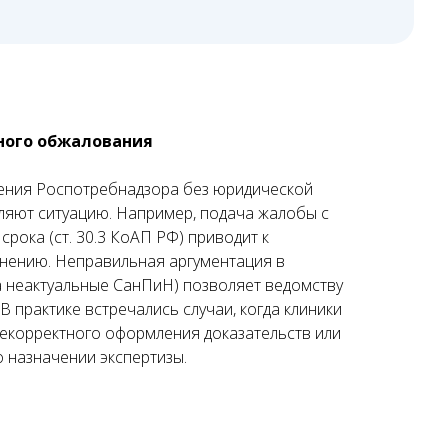
ного обжалования
ения Роспотребнадзора без юридической
бляют ситуацию. Например, подача жалобы с
срока (ст. 30.3 КоАП РФ) приводит к
нению. Неправильная аргументация в
а неактуальные СанПиН) позволяет ведомству
В практике встречались случаи, когда клиники
некорректного оформления доказательств или
о назначении экспертизы.
3
04
Договор и начало