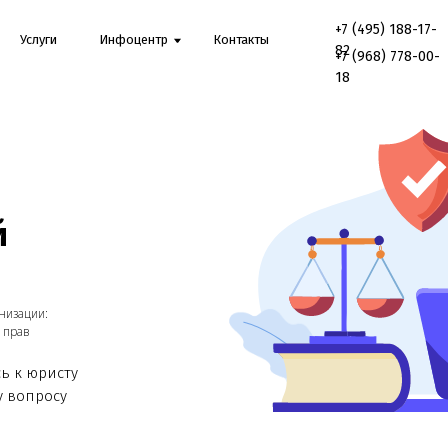
+7 (495) 188-17-
Онл
луги
Инфоцентр
Контакты
82
конс
+7 (968) 778-00-
18
ии:
юристу
росу