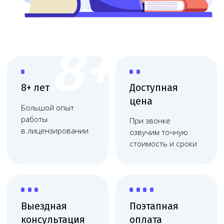
Выездная
Поэтапная
консультация
оплата
Приедем, оценим
Финальная
масштаб и объясним
оплата после
план действий
получения
Работаем
по договору
Фиксация цены, без
скрытых платежей,
соблюдаем сроки
Что делает Melegal
Melegal сопровождает переоформление
медицинской лицензии в Москве