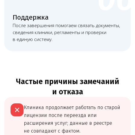
Матвеева Евгения
Мирзоева Маги
Александровна
Робертовна
Младший юрист
Помощник юриста
Часто задаваемые вопросы