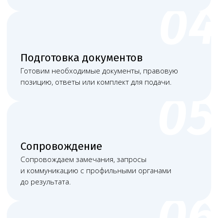
Башкатов
Чимбирева Алина
Александр
Андреевна
Константинович
Руководитель
Старший юрист
Левин Артемий
Новикова Анна
Андреевич
Андреевна
Юрист
Младший юрист