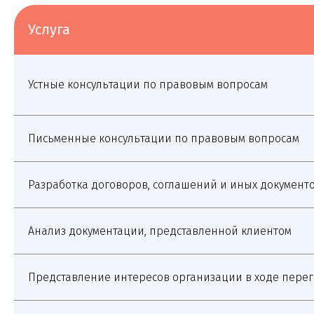
Юрист
Младший юрист
Услуга
Устные консультации по правовым вопросам
Письменные консультации по правовым вопросам
Матвеева Евгения
Мирзоева Маги
Разработка договоров, соглашений и иных документ
Александровна
Робертовна
Младший юрист
Помощник юриста
Анализ документации, представленной клиентом
Нам доверяют свой бизнес
Представление интересов организации в ходе перег