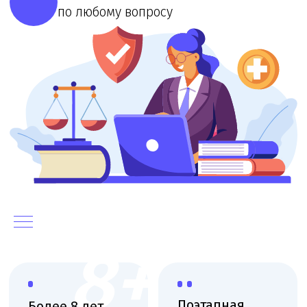
8+
Поэтапная
Более 8 лет
оплата
Большой опыт
сопровождения
Оплата частями по
мед. организаций
мере выполнения
работ
Выездная
Работаем
консультация
по договору
Фиксация цены, без
Консультация
скрытых платежей,
юриста на вашей
соблюдаем сроки
территории