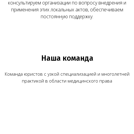
консультируем организации по вопросу внедрения и
применения этих локальных актов, обеспечиваем
постоянную поддержку.
Юридические услуги для
медицинского бизнеса
О компании
Новости
Услуги
Статьи
Вопрос-
Мероприятия
ответ
Портфолио
Контакты
Работаем по всей России!
+7 (968) 778-00-18
+7 (495) 188-17-82
info@melegal.ru