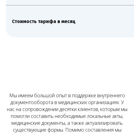
Стоимость тарифа в месяц
Чимбирева Алина
Руководитель Melegal
+7
Я согласен(на) на обработку персональных
данных в соответствии с
Согласием
на обработку персональных данных
и
Политикой в отношении обработки
Мы имеем большой опыт в поддержке внутреннего
персональных данных
.
документооборота в медицинских организациях. У
нас на сопровождении десятки клиентов, которым мы
Заказать звонок
помогли составить необходимые локальные акты,
медицинские документы, а также актуализировать
существующие формы. Помимо составления мы