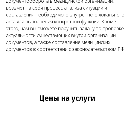
документооборота в медицинской организации,
возьмет на себя процесс анализа ситуации и
составления необходимого внутреннего локального
акта для выполнения конкретной функции. Кроме
этого, нам вы сможете поручить задачу по проверке
актуальности существующих внутри организации
Башкатов
Чимбирева Алина
Александр
Андреевна
документов, а также составление медицинских
Константинович
документов в соответствии с законодательством РФ.
Руководитель
Старший юрист
Левин Артемий
Новикова Анна
Андреевич
Андреевна