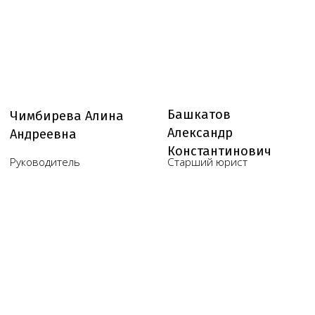
119421, г. Москва, Ленинский
проспект, дом 111, корпус 1, офис 408
Telegram
WhatsApp
Обратный звонок
Наш телеграм канал,
присоединяйтесь
!
© Copyright 2026 Melegal
Создание сайта
- Высоко
Реквизиты