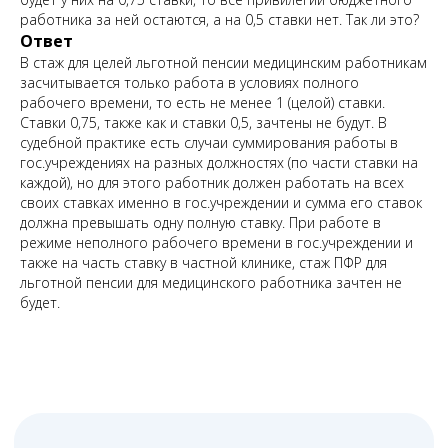
работника за ней остаются, а на 0,5 ставки нет. Так ли это?
Ответ
В стаж для целей льготной пенсии медицинским работникам
засчитывается только работа в условиях полного
рабочего времени, то есть не менее 1 (целой) ставки.
Ставки 0,75, также как и ставки 0,5, зачтены не будут. В
судебной практике есть случаи суммирования работы в
гос.учреждениях на разных должностях (по части ставки на
каждой), но для этого работник должен работать на всех
Запишитесь
своих ставках именно в гос.учреждении и сумма его ставок
должна превышать одну полную ставку. При работе в
на консультацию
режиме неполного рабочего времени в гос.учреждении и
также на часть ставку в частной клинике, стаж ПФР для
Свяжитесь с нами по телефону или просто
льготной пенсии для медицинского работника зачтен не
оставьте заявку — мы перезвоним вам в
ближайшее время
будет.
+7 (495) 188-17-82
Онлайн
консультация