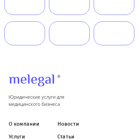
Обратный звонок
Наш телеграм канал,
присоединяйтесь
!
© Copyright 2026 Melegal
Создание сайта
- Высоко
Реквизиты
Политика в отношении обработки персональных
данных
Согласие на обработку персональных данных
Пользовательское соглашение
Согласие на обработку данных, собираемых
с использованием cookie-файлов и сервисов аналитики