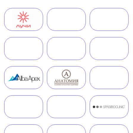
Вопрос-
Мероприятия
ответ
Портфолио
Контакты
Работаем по всей России!
+7 (968) 778-00-18
+7 (495) 188-17-82
info@melegal.ru
119421, г. Москва, Ленинский
проспект, дом 111, корпус 1, офис 408
Telegram
WhatsApp