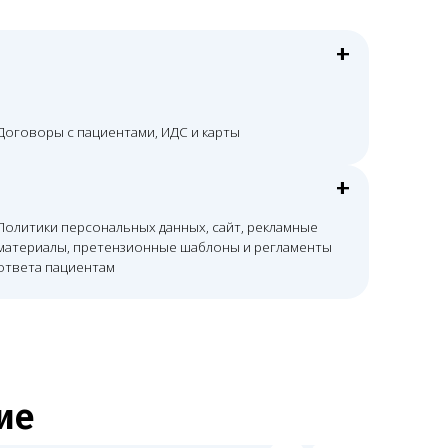
ний
достающих документов и понятный
ицензии
оты помогаем связать лицензию
, ЕГИСЗ, ФРМО/ФРМР и дальнейшим
ники