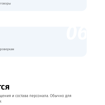
ва персонала. Обычно для
+
ентами, ИДС и карты
+
альных данных, сайт, рекламные
тензионные шаблоны и регламенты
ам