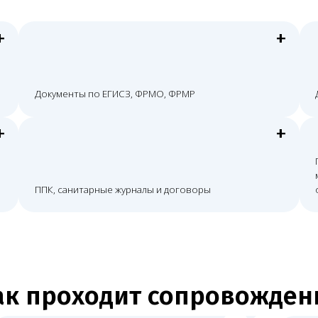
проходит сопровождение
верка
План исправле
яем помещение, документы, персонал,
Формируем список не
ование и санитарный блок
план исправлений
Связка после л
После завершения раб
уникация с органами
с сайтом, договорами
ождаем ответы на замечания, запросы
сопровождением кли
уникацию с органами