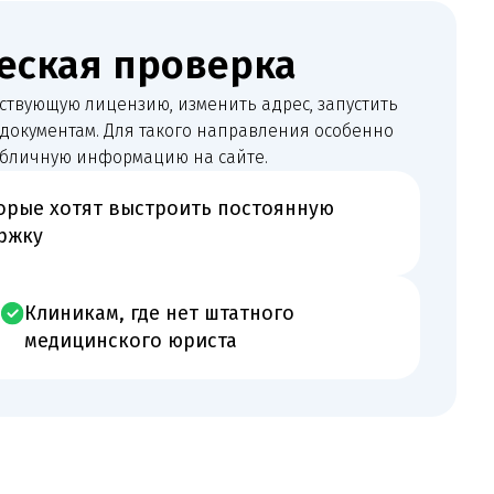
выстроить постоянную
 где нет штатного
кого юриста
изации