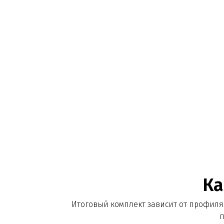
Каки
Итоговый комплект зависит от профиля услуги
подгото
+
Лицензия и выписка из реестра
+
Локальные акты, ВКК, врачебная комиссия