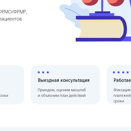
тов.
Выездная консультация
Работаем по договору
Приедем, оценим масштаб
Фиксация цены, без скрыты
и объясним план действий
платежей, соблюдаем
сроки
ение
На что обратить внимание
Получение медицинской лицензии — э