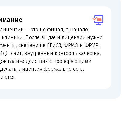
осле выдачи лицензии нужно
ения в ЕГИСЗ, ФРМО и ФРМР,
утренний контроль качества,
ействия с проверяющими
ензия формально есть,
 проверка
нзию, изменить адрес, запустить
Для такого направления особенно
ормацию на сайте.