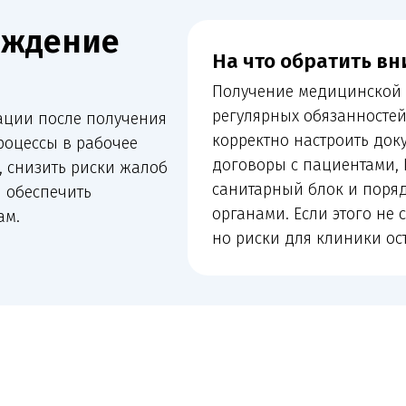
регулярных обязанностей клиники. П
осле получения
корректно настроить документы, свед
ы в рабочее
договоры с пациентами, ИДС, сайт, вн
ить риски жалоб
санитарный блок и порядок взаимод
печить
органами. Если этого не сделать, лиц
но риски для клиники остаются.
я лицензия или юридическая
анирует открыть новое направление, расширить действующую лице
ить, соответствует ли фактическая работа клиники документам. 
ую услугу, помещение, персонал, оборудование и публичную инф