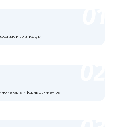
формы документов
кты