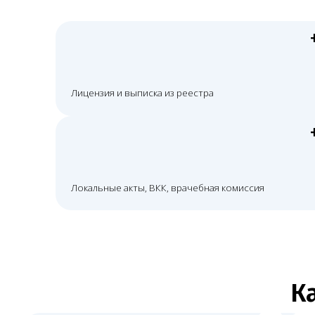
Как 
Первичная консультация
Про
Проводим первичную консультацию и уточняем
Провер
фактическую модель оказания услуги
оборуд
Подготовка документов
Комм
Готовим комплект документов для подачи или внесения
Сопров
изменений
и комм