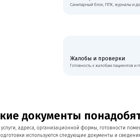
е документы понадобятся
, адреса, организационной формы, готовности помещения и соста
вки используются следующие документы и сведения:
+
Документы по ЕГИСЗ, ФРМО, ФРМР
Договоры с паци
+
Политики персон
материалы, пре
ППК, санитарные журналы и договоры
ответа пациент