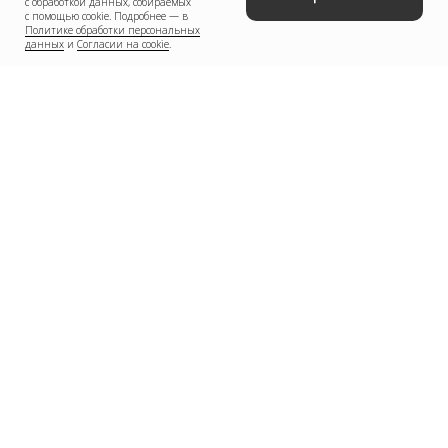
с обработкой данных, собираемых
с помощью cookie. Подробнее — в
Политике обработки персональных
данных
и
Согласии на cookie
.
Юридические услуги для
медицинского бизнеса
О компании
Новости