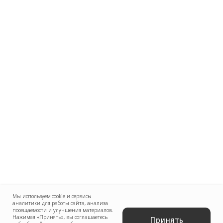
Я согласен(на) на обработку персональных
данных в соответствии с
Согласием
на обработку персональных данных
и
Политикой в отношении обработки
персональных данных
.
Заказать звонок
Нам доверяют свой бизнес
Мы используем cookie и сервисы
аналитики для работы сайта, анализа
посещаемости и улучшения материалов.
Нажимая «Принять», вы соглашаетесь
Принять