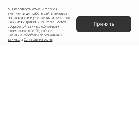
Мы используем cookie и сервисы
аналитики для работы сайта, анализа
посещаемости и улучшения материалов.
Нажимая «Принять», вы соглашаетесь
Принять
с обработкой данных, собираемых
с помощью cookie. Подробнее — в
Политике обработки персональных
данных
и
Согласии на cookie
.
Юридические услуги для
медицинского бизнеса
О компании
Новости
Услуги
Статьи
Вопрос-
Мероприятия