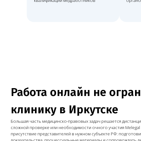
Работа онлайн не огранич
клинику в Иркутске
Большая часть медицинско-правовых задач решается дистанционно, а 
сложной проверке или необходимости очного участия Melegal может 
присутствие представителей в нужном субъекте РФ: подготовить пози
доказательства, процессуальные материалы и сопровождать дело в суд
взаимодействии с органами контроля.
Необходимо юридическое сопровождение клиники?
Оставить заявку