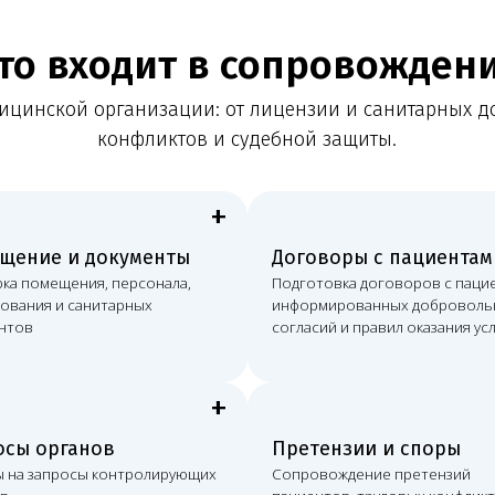
+
+
 и документы
Договоры с пациентами
Л
щения, персонала,
Подготовка договоров с пациентами,
Ло
и санитарных
информированных добровольных
ко
согласий и правил оказания услуг
ме
+
+
ганов
Претензии и споры
Р
росы контролирующих
Сопровождение претензий
По
пациентов, трудовых конфликтов,
в
споров с контрагентами и судебных
и 
дел
юр