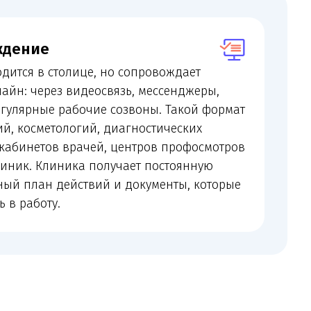
видеосвязь, мессенджеры,
бочие созвоны. Такой формат
огий, диагностических
рачей, центров профосмотров
а получает постоянную
йствий и документы, которые
 претензий, трудовых