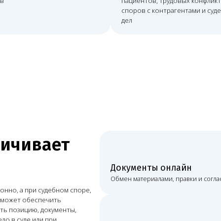
ивает
Документы онлайн
Обмен материалами, правки и согласования проходят
при судебном споре,
обеспечить
цию, документы,
е или при
Постоянная связь
Видеосвязь, мессенджеры, почта и рабочие созвоны.
Очное участие
При споре или проверке возможно присутствие в ну