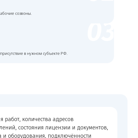
ичества адресов
яния лицензии и документов,
вания, подключённости
ачи, объёма переписки
бходимости судебного или
я до начала сопровождения.