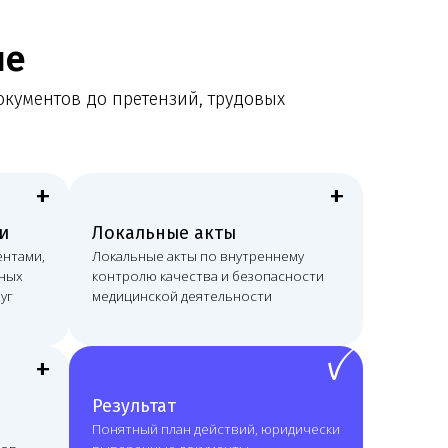
+
окальные акты
кальные акты по внутреннему
нтролю качества и безопасности
дицинской деятельности
ꪜ
езультат
нятный план действий, юридически
ыверенные документы
постоянную связь с профильным
истом.