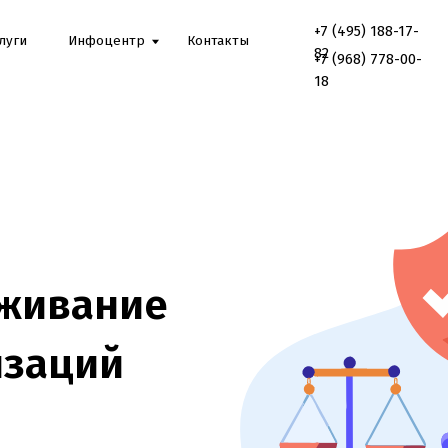
+7 (495) 188-17-
Онлайн
Инфоцентр
Контакты
консультаци
82
+7 (968) 778-00-
18
вание
ций
 лицензии,
лайн-