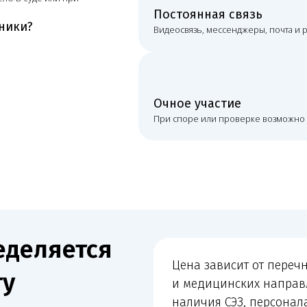
ляется
Цена зависит от перечня работ, кол
и медицинских направлений, состо
наличия СЭЗ, персонала и оборудо
к ЕГИСЗ/ФРМО/ФРМР, срочности зад
с контролирующими органами и нео
, сроки, формат связи
очного сопровождения.
понимает состав работ, стоимость и порядок взаимодействи