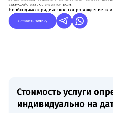
Стоимость услуги опреде
индивидуально на дату
заключения договора
После первичного разбора Melegal фиксирует состав работ
и стоимость в договоре.
Результат работы Melegal — клиника заранее 