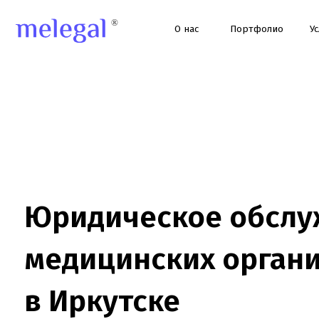
О нас
Портфолио
Услуги
Юридическое обслужи
медицинских организа
в Иркутске
Юридическое сопровождение клиник и медцентров в Иркутске:
проверки, договоры, ЕГИСЗ, ФРМО/ФРМР, претензии и суды. Он