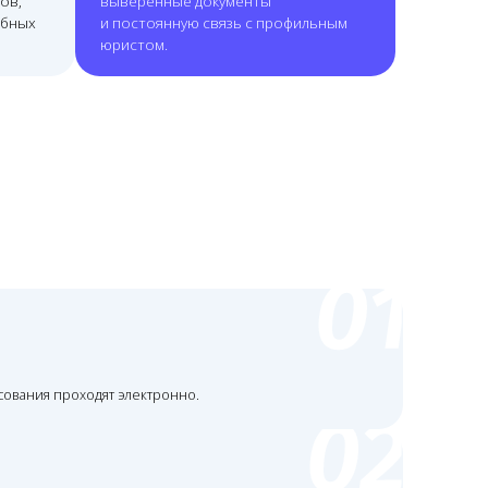
 электронно.
жном субъекте РФ.