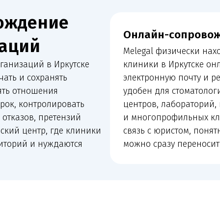
ций в Иркутске
клиники в Иркутске онлайн: через 
 сохранять
электронную почту и регулярные ра
ношения
удобен для стоматологий, косметол
контролировать
центров, лабораторий, кабинетов в
ов, претензий
и многопрофильных клиник. Клиник
ентр, где клиники
связь с юристом, понятный план де
й и нуждаются
можно сразу переносить в работу.
входит в сопровождение
й организации: от лицензии и санитарных документов до
конфликтов и судебной защиты.