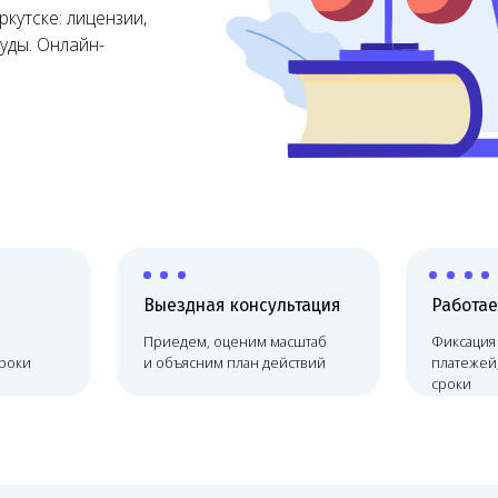
Выездная консультация
Работаем по договору
Приедем, оценим масштаб
Фиксация цены, без скрыты
и объясним план действий
платежей, соблюдаем
сроки
дение
Онлайн-сопровождение
ий
Melegal физически находится в сто