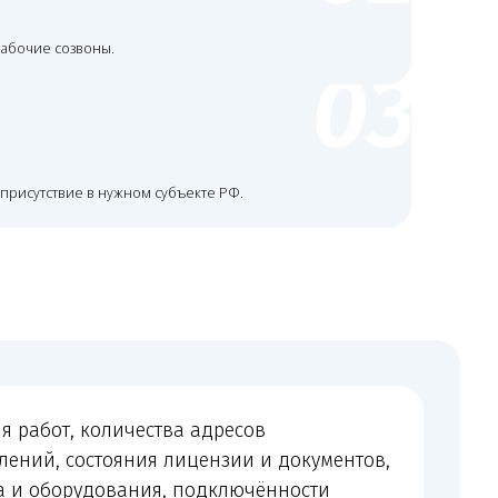
ичества адресов
яния лицензии и документов,
вания, подключённости
ачи, объёма переписки
бходимости судебного или
я до начала сопровождения.