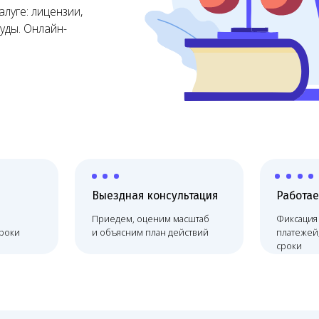
Выездная консультация
Работаем по договору
Приедем, оценим масштаб
Фиксация цены, без скрыты
и объясним план действий
платежей, соблюдаем
сроки
дение
Онлайн-сопровождение
ий
Melegal физически находится в сто