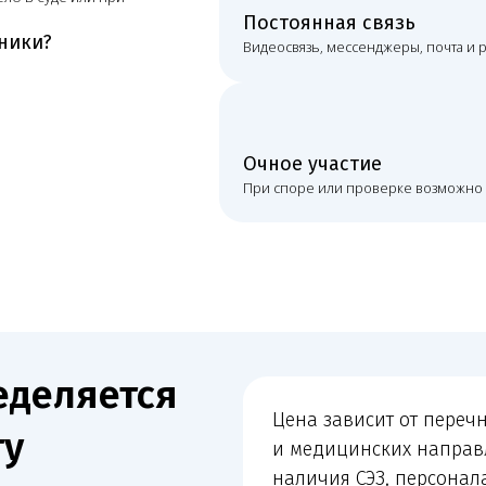
ляется
Цена зависит от перечня работ, кол
и медицинских направлений, состо
наличия СЭЗ, персонала и оборудо
к ЕГИСЗ/ФРМО/ФРМР, срочности зад
с контролирующими органами и нео
, сроки, формат связи
очного сопровождения.
понимает состав работ, стоимость и порядок взаимодействи