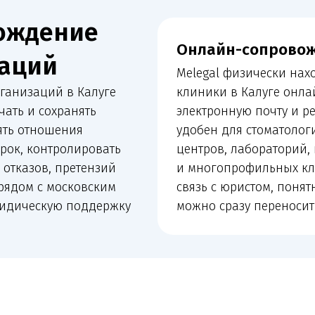
ций в Калуге
клиники в Калуге онлайн: через ви
 сохранять
электронную почту и регулярные ра
ношения
удобен для стоматологий, косметол
контролировать
центров, лабораторий, кабинетов в
ов, претензий
и многопрофильных клиник. Клиник
 с московским
связь с юристом, понятный план де
ескую поддержку
можно сразу переносить в работу.
входит в сопровождение
й организации: от лицензии и санитарных документов до
конфликтов и судебной защиты.