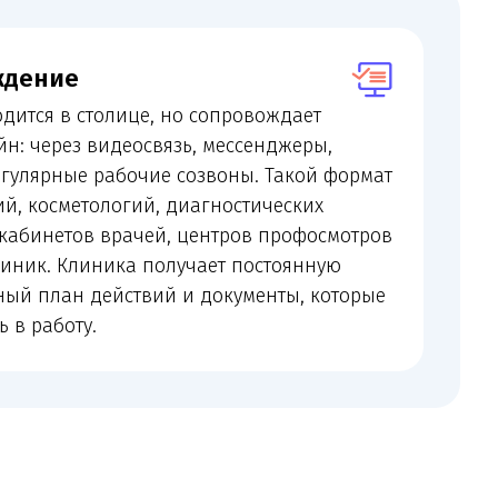
деосвязь, мессенджеры,
бочие созвоны. Такой формат
огий, диагностических
рачей, центров профосмотров
а получает постоянную
йствий и документы, которые
 претензий, трудовых