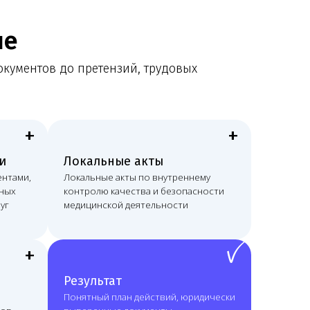
+
окальные акты
кальные акты по внутреннему
нтролю качества и безопасности
дицинской деятельности
ꪜ
езультат
нятный план действий, юридически
ыверенные документы
постоянную связь с профильным
истом.