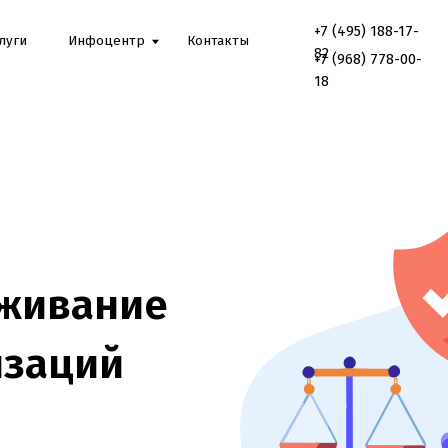
+7 (495) 188-17-
Онлайн
Инфоцентр
Контакты
консультаци
82
+7 (968) 778-00-
18
вание
ций
ицензии,
лайн-