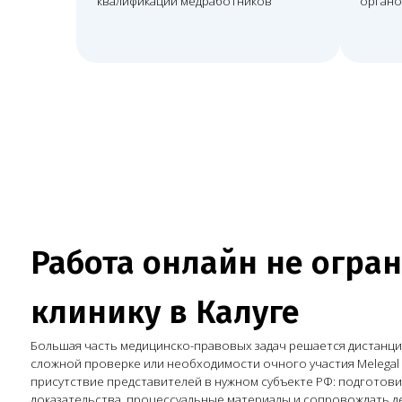
Работа онлайн не огранич
клинику в Калуге
Большая часть медицинско-правовых задач решается дистанционно, а 
сложной проверке или необходимости очного участия Melegal может 
присутствие представителей в нужном субъекте РФ: подготовить пози
доказательства, процессуальные материалы и сопровождать дело в суд
взаимодействии с органами контроля.
Необходимо юридическое сопровождение клиники?
Оставить заявку