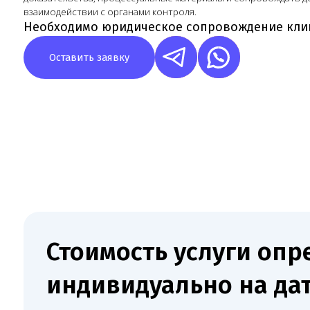
Стоимость услуги опреде
индивидуально на дату
заключения договора
После первичного разбора Melegal фиксирует состав работ
и стоимость в договоре.
Результат работы Melegal — клиника заранее 