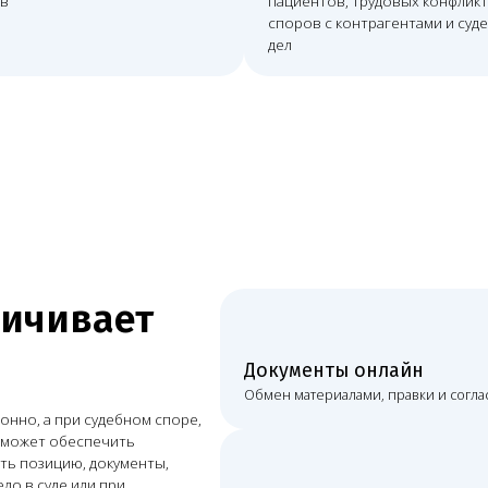
ивает
Документы онлайн
Обмен материалами, правки и согласования проходят
при судебном споре,
обеспечить
цию, документы,
е или при
Постоянная связь
Видеосвязь, мессенджеры, почта и рабочие созвоны.
Очное участие
При споре или проверке возможно присутствие в ну