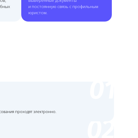
 электронно.
жном субъекте РФ.