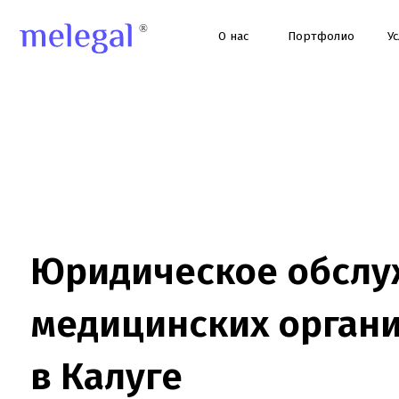
О нас
Портфолио
Услуги
Юридическое обслужи
медицинских организа
в Калуге
Юридическое сопровождение клиник и медцентров в Калуге: л
проверки, договоры, ЕГИСЗ, ФРМО/ФРМР, претензии и суды. Он