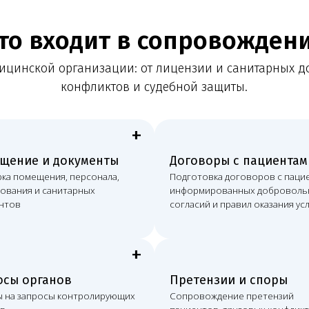
+
+
 и документы
Договоры с пациентами
Л
щения, персонала,
Подготовка договоров с пациентами,
Ло
и санитарных
информированных добровольных
ко
согласий и правил оказания услуг
ме
+
+
ганов
Претензии и споры
Р
росы контролирующих
Сопровождение претензий
По
пациентов, трудовых конфликтов,
в
споров с контрагентами и судебных
и 
дел
юр