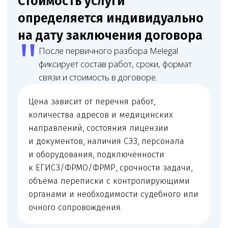
Юрист
Младший юрист
Матвеева Евгения
Мирзоева Маги
Александровна
Робертовна
Младший юрист
Помощник юриста
Оставьте заявку
на юридическое