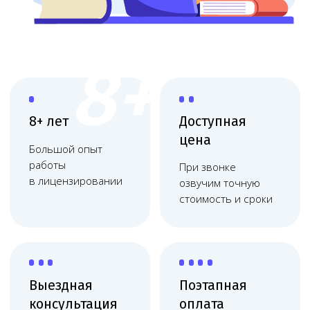
Выездная
Поэтапная
консультация
оплата
Приедем, оценим
Финальная
масштаб и объясним
оплата после
план действий
получения
Работаем
по договору
Фиксация цены, без
скрытых платежей,
соблюдаем сроки
Юридическое сопровождение
медицинских организаций
Юридическое обслуживание медицинских