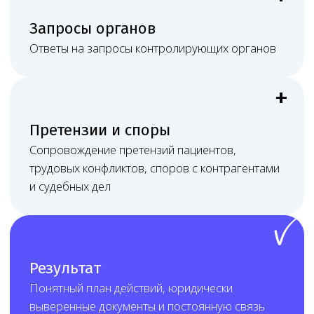
в нужном субъекте РФ.
Стоимость услуги
определяется индивидуально
на дату заключения договора
После первичного разбора Melegal
фиксирует состав работ, сроки, формат
связи и стоимость в договоре.
Цена зависит от перечня работ,
количества адресов и медицинских
направлений, состояния лицензии
и документов, наличия СЭЗ, персонала
и оборудования, подключённости
к ЕГИСЗ/ФРМО/ФРМР, срочности задачи,
объёма переписки с контролирующими
органами и необходимости судебного или
очного сопровождения.