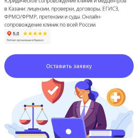
Оставить заявку
8+
8+ лет
Доступная
цена
Большой опыт
работы
При звонке
в лицензировании
озвучим точную
стоимость и сроки