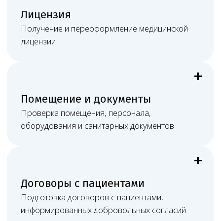
Результат
Понятный план действий, юридически
выверенные документы и постоянную связь
с профильным юристом.
Работа онлайн не ограничивает
клинику в Казани
Большая часть медицинско-правовых задач решается
дистанционно, а при судебном споре, сложной
проверке или необходимости очного участия Melegal
может обеспечить присутствие представителей
в нужном субъекте РФ: подготовить позицию,
документы, доказательства, процессуальные
материалы и сопровождать дело в суде или при
взаимодействии с органами контроля.