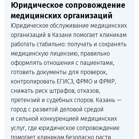
стоматологий, косметологий,
диагностических центров,
лабораторий, кабинетов врачей,
центров профосмотров
и многопрофильных клиник. Клиника
получает постоянную связь
с юристом, понятный план действий
и документы, которые можно сразу
переносить в работу.
Что входит в сопровождение
Комплексное сопровождение медицинской
организации: от лицензии и санитарных
документов до претензий, трудовых
конфликтов и судебной защиты.
+