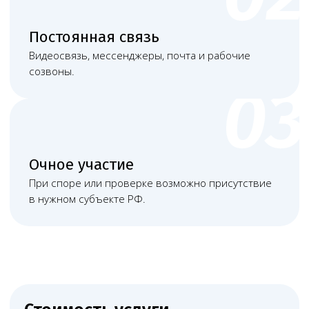
Башкатов
Чимбирева Алина
Александр
Андреевна
Константинович
Руководитель
Старший юрист
Левин Артемий
Новикова Анна
Андреевич
Андреевна