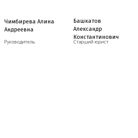
Юридические услуги для
медицинского бизнеса
О компании
Новости
Услуги
Статьи
Вопрос-
Мероприятия
ответ
Портфолио
Контакты
Работаем по всей России!
+7 (968) 778-00-18
+7 (495) 188-17-82
info@melegal.ru
119421, г. Москва, Ленинский
проспект, дом 111, корпус 1, офис 408
Telegram
WhatsApp