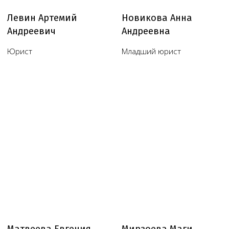
Обратный звонок
Наш телеграм канал,
присоединяйтесь
!
© Copyright 2026 Melegal
Создание сайта
- Высоко
Реквизиты
Политика в отношении обработки персональных
данных
Согласие на обработку персональных данных