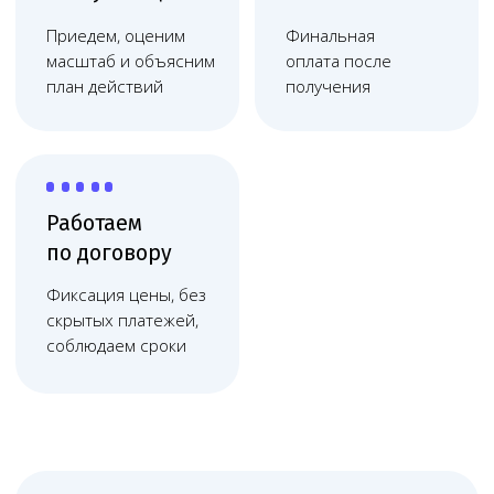
организаций в Казани помогает клиникам
работать стабильно: получать и сохранять
медицинскую лицензию, правильно
оформлять отношения с пациентами,
готовить документы для проверок,
контролировать ЕГИСЗ, ФРМО и ФРМР,
снижать риск штрафов, отказов,
претензий и судебных споров. Казань —
город с развитой деловой средой
и сильной конкуренцией медицинских
услуг, где юридическое сопровождение
помогает клиникам безопасно расти.
Онлайн-сопровождение
Melegal физически находится
в столице, но сопровождает клиники
в Казани онлайн: через видеосвязь,
мессенджеры, электронную почту
и регулярные рабочие созвоны.
Такой формат удобен для