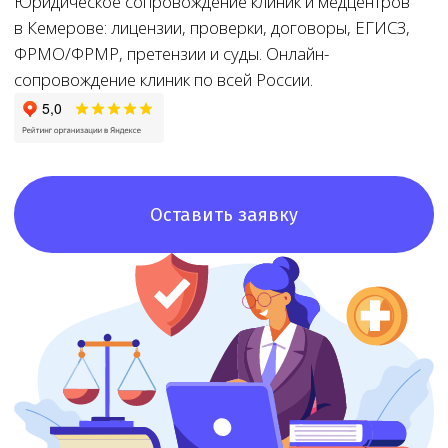
Оставить заявку
8+
8+ лет
Доступная
цена
Большой опыт
работы
При звонке
в лицензировании
озвучим точную
стоимость и сроки