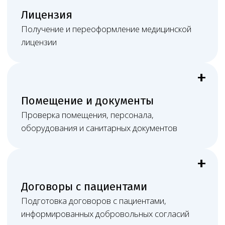
Результат
Понятный план действий, юридически
выверенные документы и постоянную связь
с профильным юристом.
Работа онлайн не ограничивает
клинику в Кемерове
Большая часть медицинско-правовых задач решается
дистанционно, а при судебном споре, сложной
проверке или необходимости очного участия Melegal
может обеспечить присутствие представителей
в нужном субъекте РФ: подготовить позицию,
документы, доказательства, процессуальные
материалы и сопровождать дело в суде или при
взаимодействии с органами контроля.