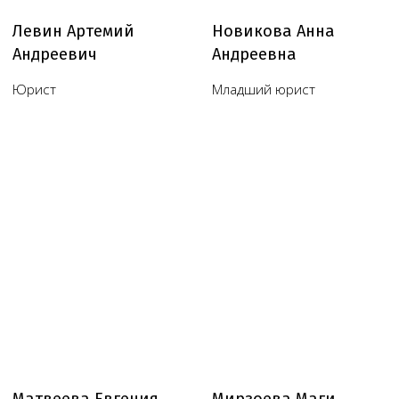
Обратный звонок
Наш телеграм канал,
присоединяйтесь
!
© Copyright 2026 Melegal
Создание сайта
- Высоко
Реквизиты
Политика в отношении обработки персональных
данных
Согласие на обработку персональных данных