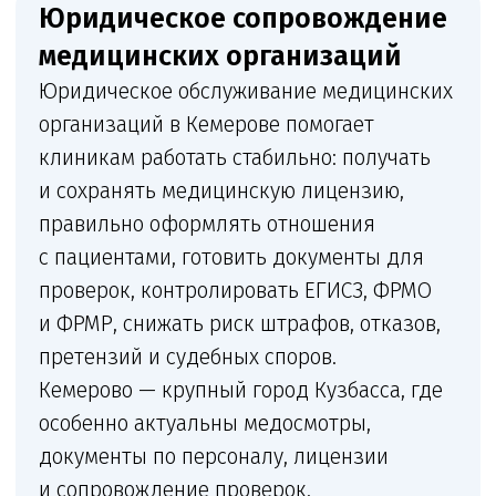
удобен для стоматологий,
косметологий, диагностических
центров, лабораторий, кабинетов
врачей, центров профосмотров
и многопрофильных клиник. Клиника
получает постоянную связь
с юристом, понятный план действий
и документы, которые можно сразу
переносить в работу.
Что входит в сопровождение
Комплексное сопровождение медицинской
организации: от лицензии и санитарных
документов до претензий, трудовых
конфликтов и судебной защиты.
+