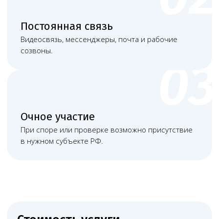
Башкатов
Чимбирева Алина
Александр
Андреевна
Константинович
Руководитель
Старший юрист
Левин Артемий
Новикова Анна
Андреевич
Андреевна