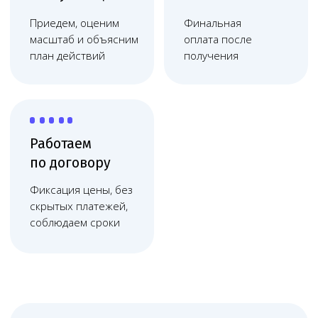
организаций в Кемерове помогает
клиникам работать стабильно: получать
и сохранять медицинскую лицензию,
правильно оформлять отношения
с пациентами, готовить документы для
проверок, контролировать ЕГИСЗ, ФРМО
и ФРМР, снижать риск штрафов, отказов,
претензий и судебных споров.
Кемерово — крупный город Кузбасса, где
особенно актуальны медосмотры,
документы по персоналу, лицензии
и сопровождение проверок.
Онлайн-сопровождение
Melegal физически находится
в столице, но сопровождает клиники
в Кемерове онлайн: через
видеосвязь, мессенджеры,
электронную почту и регулярные
рабочие созвоны. Такой формат