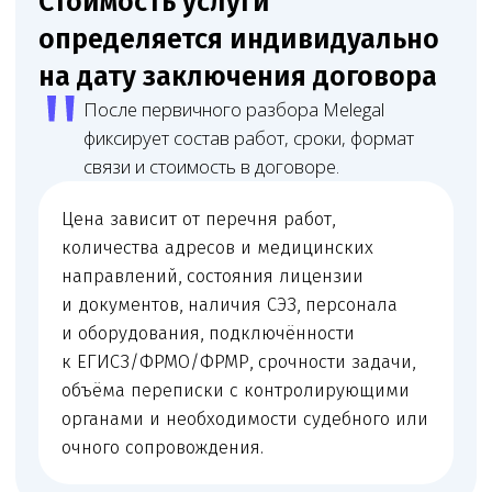
Юрист
Младший юрист
Матвеева Евгения
Мирзоева Маги
Александровна
Робертовна
Младший юрист
Помощник юриста
Оставьте заявку
на юридическое