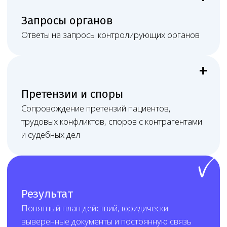
в нужном субъекте РФ.
Стоимость услуги
определяется индивидуально
на дату заключения договора
После первичного разбора Melegal
фиксирует состав работ, сроки, формат
связи и стоимость в договоре.
Цена зависит от перечня работ,
количества адресов и медицинских
направлений, состояния лицензии
и документов, наличия СЭЗ, персонала
и оборудования, подключённости
к ЕГИСЗ/ФРМО/ФРМР, срочности задачи,
объёма переписки с контролирующими
органами и необходимости судебного или
очного сопровождения.