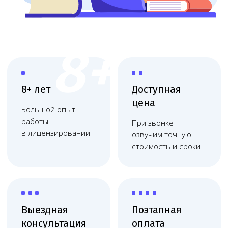
Выездная
Поэтапная
консультация
оплата
Приедем, оценим
Финальная
масштаб и объясним
оплата после
план действий
получения
Работаем
по договору
Фиксация цены, без
скрытых платежей,
соблюдаем сроки
Юридическое сопровождение
медицинских организаций
Юридическое обслуживание медицинских