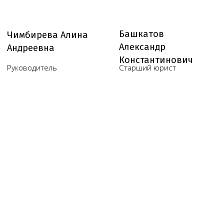
Юридические услуги для
медицинского бизнеса
О компании
Новости
Услуги
Статьи
Вопрос-
Мероприятия
ответ
Портфолио
Контакты
Работаем по всей России!
+7 (968) 778-00-18
+7 (495) 188-17-82
info@melegal.ru
119421, г. Москва, Ленинский
проспект, дом 111, корпус 1, офис 408
Telegram
WhatsApp