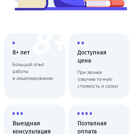
Выездная
Поэтапная
консультация
оплата
Приедем, оценим
Финальная
масштаб и объясним
оплата после
план действий
получения
Работаем
по договору
Фиксация цены, без
скрытых платежей,
соблюдаем сроки
Юридическое сопровождение
медицинских организаций
Юридическое обслуживание медицинских