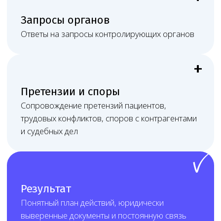
в нужном субъекте РФ.
Стоимость услуги
определяется индивидуально
на дату заключения договора
После первичного разбора Melegal
фиксирует состав работ, сроки, формат
связи и стоимость в договоре.
Цена зависит от перечня работ,
количества адресов и медицинских
направлений, состояния лицензии
и документов, наличия СЭЗ, персонала
и оборудования, подключённости
к ЕГИСЗ/ФРМО/ФРМР, срочности задачи,
объёма переписки с контролирующими
органами и необходимости судебного или
очного сопровождения.