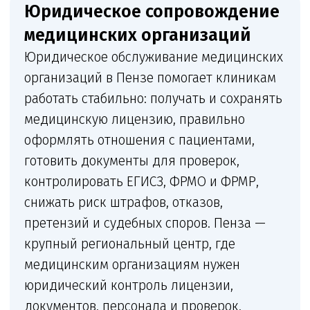
стоматологий, косметологий,
диагностических центров,
лабораторий, кабинетов врачей,
центров профосмотров
и многопрофильных клиник. Клиника
получает постоянную связь
с юристом, понятный план действий
и документы, которые можно сразу
переносить в работу.
Что входит в сопровождение
Комплексное сопровождение медицинской
организации: от лицензии и санитарных
документов до претензий, трудовых
конфликтов и судебной защиты.
+