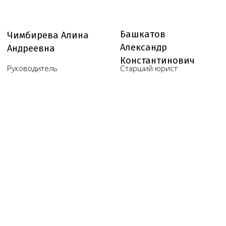
Юридические услуги для
медицинского бизнеса
О компании
Новости
Услуги
Статьи
Вопрос-
Мероприятия
ответ
Портфолио
Контакты
Работаем по всей России!
+7 (968) 778-00-18
+7 (495) 188-17-82
info@melegal.ru
119421, г. Москва, Ленинский
проспект, дом 111, корпус 1, офис 408
Telegram
WhatsApp