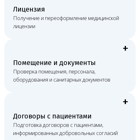
Результат
Понятный план действий, юридически
выверенные документы и постоянную связь
с профильным юристом.
Работа онлайн не ограничивает
клинику в Пензе
Большая часть медицинско-правовых задач решается
дистанционно, а при судебном споре, сложной
проверке или необходимости очного участия Melegal
может обеспечить присутствие представителей
в нужном субъекте РФ: подготовить позицию,
документы, доказательства, процессуальные
материалы и сопровождать дело в суде или при
взаимодействии с органами контроля.