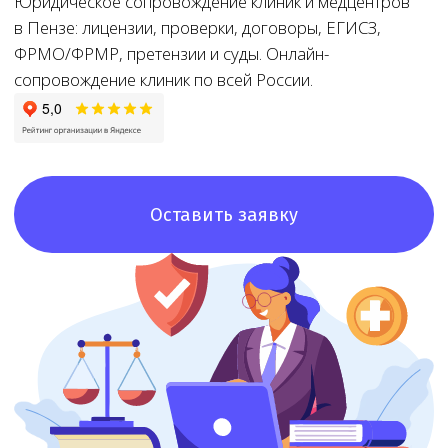
Оставить заявку
8+
8+ лет
Доступная
цена
Большой опыт
работы
При звонке
в лицензировании
озвучим точную
стоимость и сроки