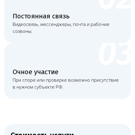
Башкатов
Чимбирева Алина
Александр
Андреевна
Константинович
Руководитель
Старший юрист
Левин Артемий
Новикова Анна
Андреевич
Андреевна