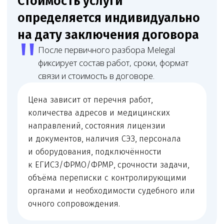
Юрист
Младший юрист
Матвеева Евгения
Мирзоева Маги
Александровна
Робертовна
Младший юрист
Помощник юриста
Оставьте заявку
на юридическое