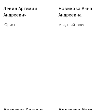
Обратный звонок
Наш телеграм канал,
присоединяйтесь
!
© Copyright 2026 Melegal
Создание сайта
- Высоко
Реквизиты
Политика в отношении обработки персональных
данных
Согласие на обработку персональных данных