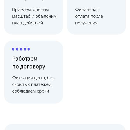
организаций в Пензе помогает клиникам
работать стабильно: получать и сохранять
медицинскую лицензию, правильно
оформлять отношения с пациентами,
готовить документы для проверок,
контролировать ЕГИСЗ, ФРМО и ФРМР,
снижать риск штрафов, отказов,
претензий и судебных споров. Пенза —
крупный региональный центр, где
медицинским организациям нужен
юридический контроль лицензии,
документов, персонала и проверок.
Онлайн-сопровождение
Melegal физически находится
в столице, но сопровождает клиники
в Пензе онлайн: через видеосвязь,
мессенджеры, электронную почту
и регулярные рабочие созвоны.
Такой формат удобен для