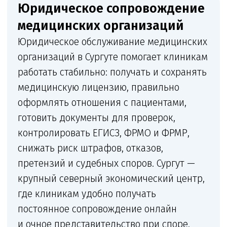
стоматологий, косметологий,
диагностических центров,
лабораторий, кабинетов врачей,
центров профосмотров
и многопрофильных клиник. Клиника
получает постоянную связь
с юристом, понятный план действий
и документы, которые можно сразу
переносить в работу.
Что входит в сопровождение
Комплексное сопровождение медицинской
организации: от лицензии и санитарных
документов до претензий, трудовых
конфликтов и судебной защиты.
+