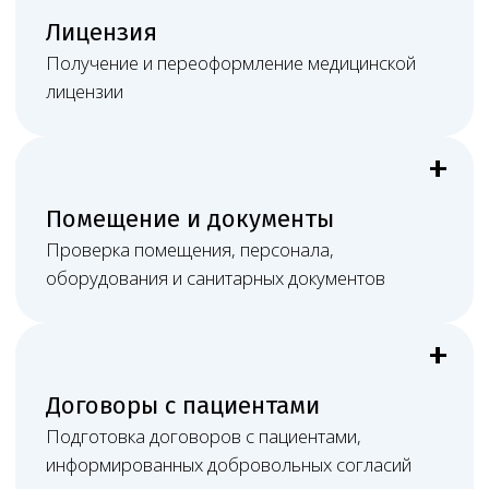
Результат
Понятный план действий, юридически
выверенные документы и постоянную связь
с профильным юристом.
Работа онлайн не ограничивает
клинику в Сургуте
Большая часть медицинско-правовых задач решается
дистанционно, а при судебном споре, сложной
проверке или необходимости очного участия Melegal
может обеспечить присутствие представителей
в нужном субъекте РФ: подготовить позицию,
документы, доказательства, процессуальные
материалы и сопровождать дело в суде или при
взаимодействии с органами контроля.