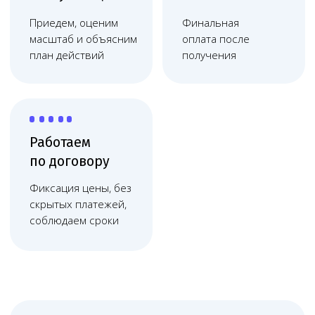
организаций в Сургуте помогает клиникам
работать стабильно: получать и сохранять
медицинскую лицензию, правильно
оформлять отношения с пациентами,
готовить документы для проверок,
контролировать ЕГИСЗ, ФРМО и ФРМР,
снижать риск штрафов, отказов,
претензий и судебных споров. Сургут —
крупный северный экономический центр,
где клиникам удобно получать
постоянное сопровождение онлайн
и очное представительство при споре.
Онлайн-сопровождение
Melegal физически находится
в столице, но сопровождает клиники
в Сургуте онлайн: через видеосвязь,
мессенджеры, электронную почту
и регулярные рабочие созвоны.
Такой формат удобен для