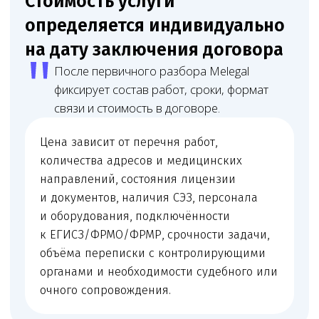
Юрист
Младший юрист
Матвеева Евгения
Мирзоева Маги
Александровна
Робертовна
Младший юрист
Помощник юриста
Оставьте заявку
на юридическое