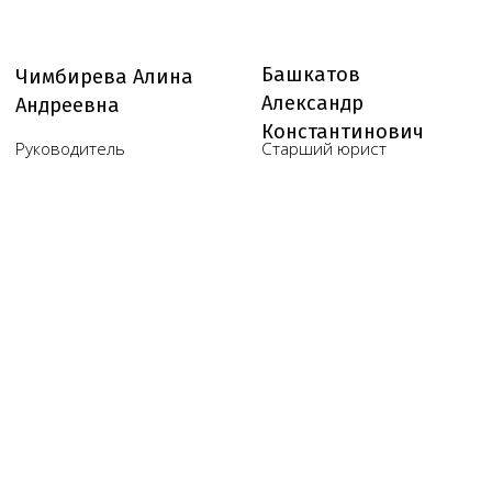
Юридические услуги для
медицинского бизнеса
О компании
Новости
Услуги
Статьи
Вопрос-
Мероприятия
ответ
Портфолио
Контакты
Работаем по всей России!
+7 (968) 778-00-18
+7 (495) 188-17-82
info@melegal.ru
119421, г. Москва, Ленинский
проспект, дом 111, корпус 1, офис 408
Telegram
WhatsApp