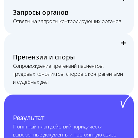
в нужном субъекте РФ.
Стоимость услуги
определяется индивидуально
на дату заключения договора
После первичного разбора Melegal
фиксирует состав работ, сроки, формат
связи и стоимость в договоре.
Цена зависит от перечня работ,
количества адресов и медицинских
направлений, состояния лицензии
и документов, наличия СЭЗ, персонала
и оборудования, подключённости
к ЕГИСЗ/ФРМО/ФРМР, срочности задачи,
объёма переписки с контролирующими
органами и необходимости судебного или
очного сопровождения.