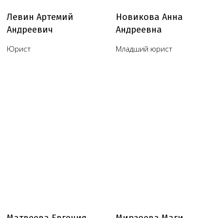
Обратный звонок
Наш телеграм канал,
присоединяйтесь
!
© Copyright 2026 Melegal
Создание сайта
- Высоко
Реквизиты
Политика в отношении обработки персональных
данных
Согласие на обработку персональных данных