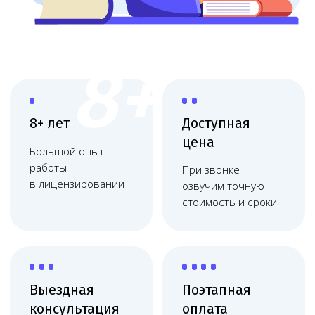
Выездная
Поэтапная
консультация
оплата
Приедем, оценим
Финальная
масштаб и объясним
оплата после
план действий
получения
Работаем
по договору
Фиксация цены, без
скрытых платежей,
соблюдаем сроки
Юридическое сопровождение
медицинских организаций
Юридическое обслуживание медицинских