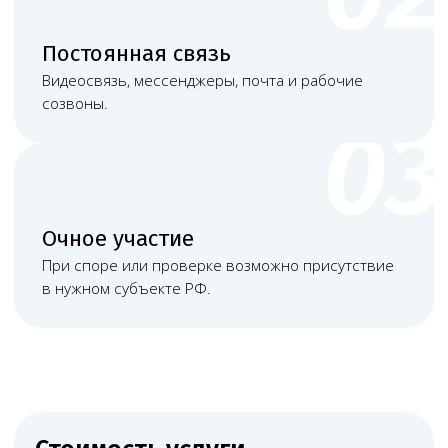
Башкатов
Чимбирева Алина
Александр
Андреевна
Константинович
Руководитель
Старший юрист
Левин Артемий
Новикова Анна
Андреевич
Андреевна