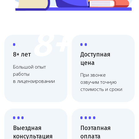
Выездная
Поэтапная
консультация
оплата
Приедем, оценим
Финальная
масштаб и объясним
оплата после
план действий
получения
Работаем
по договору
Фиксация цены, без
скрытых платежей,
соблюдаем сроки
Юридическое сопровождение
медицинских организаций
Юридическое обслуживание медицинских