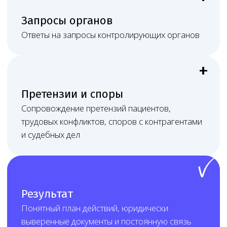
в нужном субъекте РФ.
Стоимость услуги
определяется индивидуально
на дату заключения договора
После первичного разбора Melegal
фиксирует состав работ, сроки, формат
связи и стоимость в договоре.
Цена зависит от перечня работ,
количества адресов и медицинских
направлений, состояния лицензии
и документов, наличия СЭЗ, персонала
и оборудования, подключённости
к ЕГИСЗ/ФРМО/ФРМР, срочности задачи,
объёма переписки с контролирующими
органами и необходимости судебного или
очного сопровождения.