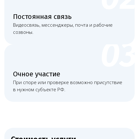
Башкатов
Чимбирева Алина
Александр
Андреевна
Константинович
Руководитель
Старший юрист
Левин Артемий
Новикова Анна
Андреевич
Андреевна