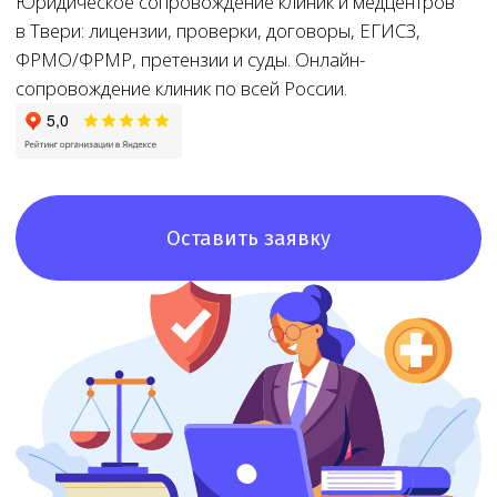
Оставить заявку
8+
8+ лет
Доступная
цена
Большой опыт
работы
При звонке
в лицензировании
озвучим точную
стоимость и сроки