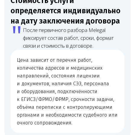
Юрист
Младший юрист
Матвеева Евгения
Мирзоева Маги
Александровна
Робертовна
Младший юрист
Помощник юриста
Оставьте заявку
на юридическое