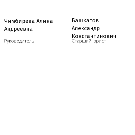
Юридические услуги для
медицинского бизнеса
О компании
Новости
Услуги
Статьи
Вопрос-
Мероприятия
ответ
Портфолио
Контакты
Работаем по всей России!
+7 (968) 778-00-18
+7 (495) 188-17-82
info@melegal.ru
119421, г. Москва, Ленинский
проспект, дом 111, корпус 1, офис 408
Telegram
WhatsApp