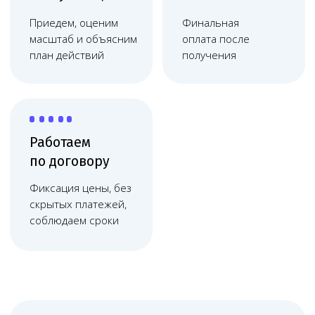
организаций в Твери помогает клиникам
работать стабильно: получать и сохранять
медицинскую лицензию, правильно
оформлять отношения с пациентами,
готовить документы для проверок,
контролировать ЕГИСЗ, ФРМО и ФРМР,
снижать риск штрафов, отказов,
претензий и судебных споров. Тверь —
крупный центр между Москвой и Санкт-
Петербургом, где клиникам важно
выстраивать документы и лицензии
на уровне крупных рынков.
Онлайн-сопровождение
Melegal физически находится
в столице, но сопровождает клиники
в Твери онлайн: через видеосвязь,
мессенджеры, электронную почту
и регулярные рабочие созвоны.
Такой формат удобен для