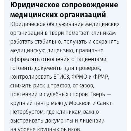
стоматологий, косметологий,
диагностических центров,
лабораторий, кабинетов врачей,
центров профосмотров
и многопрофильных клиник. Клиника
получает постоянную связь
с юристом, понятный план действий
и документы, которые можно сразу
переносить в работу.
Что входит в сопровождение
Комплексное сопровождение медицинской
организации: от лицензии и санитарных
документов до претензий, трудовых
конфликтов и судебной защиты.
+