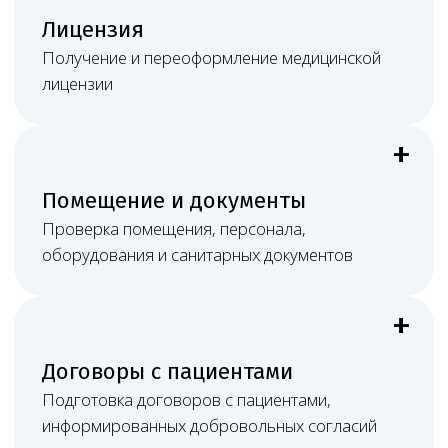
Результат
Понятный план действий, юридически
выверенные документы и постоянную связь
с профильным юристом.
Работа онлайн не ограничивает
клинику в Твери
Большая часть медицинско-правовых задач решается
дистанционно, а при судебном споре, сложной
проверке или необходимости очного участия Melegal
может обеспечить присутствие представителей
в нужном субъекте РФ: подготовить позицию,
документы, доказательства, процессуальные
материалы и сопровождать дело в суде или при
взаимодействии с органами контроля.