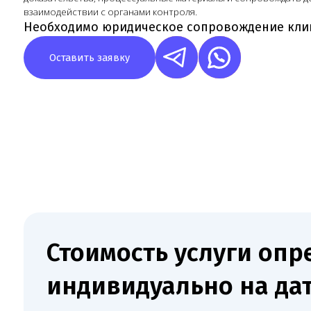
Стоимость услуги опреде
индивидуально на дату
заключения договора
После первичного разбора Melegal фиксирует состав работ
и стоимость в договоре.
Результат работы Melegal — клиника заранее 