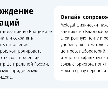
аций во Владимире
клиники во Владимире онлайн: чер
 сохранять
электронную почту и регулярные ра
ношения
удобен для стоматологий, косметол
контролировать
центров, лабораторий, кабинетов в
ов, претензий
и многопрофильных клиник. Клиник
нтральной России,
связь с юристом, понятный план де
 юридическую
можно сразу переносить в работу.
входит в сопровождение
й организации: от лицензии и санитарных документов до
конфликтов и судебной защиты.