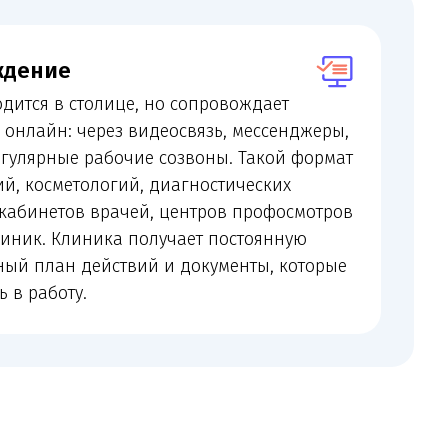
ез видеосвязь, мессенджеры,
бочие созвоны. Такой формат
огий, диагностических
рачей, центров профосмотров
а получает постоянную
йствий и документы, которые
 претензий, трудовых