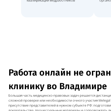
Работа онлайн не огранич
клинику во Владимире
Большая часть медицинско-правовых задач решается дистанционно, а 
сложной проверке или необходимости очного участия Melegal может 
присутствие представителей в нужном субъекте РФ: подготовить пози
доказательства, процессуальные материалы и сопровождать дело в суд
взаимодействии с органами контроля.
Необходимо юридическое сопровождение клиники?
Оставить заявку