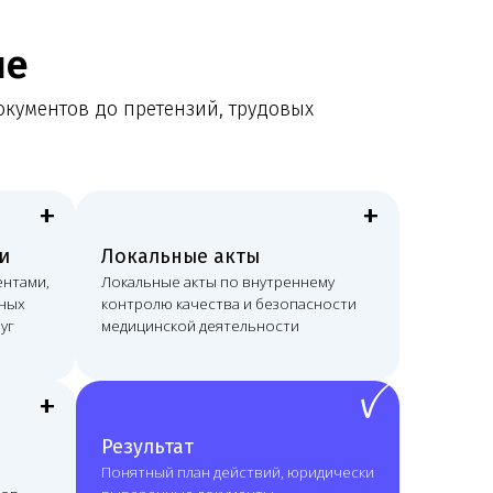
+
окальные акты
кальные акты по внутреннему
нтролю качества и безопасности
дицинской деятельности
ꪜ
езультат
нятный план действий, юридически
ыверенные документы
постоянную связь с профильным
истом.