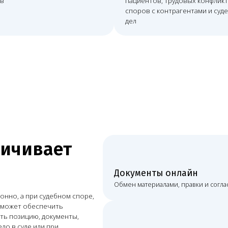
ивает
Документы онлайн
Обмен материалами, правки и согласования проходят
при судебном споре,
обеспечить
цию, документы,
е или при
Постоянная связь
Видеосвязь, мессенджеры, почта и рабочие созвоны.
Очное участие
При споре или проверке возможно присутствие в ну