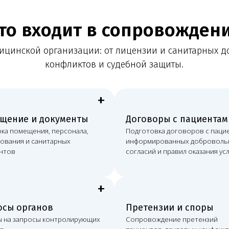
+
+
 и документы
Договоры с пациентами
Л
щения, персонала,
Подготовка договоров с пациентами,
Ло
и санитарных
информированных добровольных
ко
согласий и правил оказания услуг
ме
+
+
ганов
Претензии и споры
Р
росы контролирующих
Сопровождение претензий
По
пациентов, трудовых конфликтов,
в
споров с контрагентами и судебных
и 
дел
юр