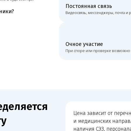
ляется
Цена зависит от перечня работ, кол
и медицинских направлений, состо
наличия СЭЗ, персонала и оборудо
к ЕГИСЗ/ФРМО/ФРМР, срочности зад
с контролирующими органами и нео
, сроки, формат связи
очного сопровождения.
понимает состав работ, стоимость и порядок взаимодействи