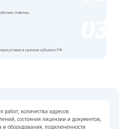
ичества адресов
яния лицензии и документов,
вания, подключённости
ачи, объёма переписки
бходимости судебного или
я до начала сопровождения.