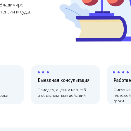
Выездная консультация
Работаем по договору
Приедем, оценим масштаб
Фиксация цены, без скрыты
и объясним план действий
платежей, соблюдаем
сроки
дение
Онлайн-сопровождение
ий
Melegal физически находится в сто