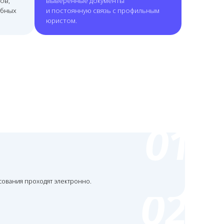
 электронно.
жном субъекте РФ.