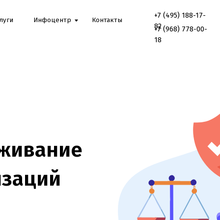
+7 (495) 188-17-
Онлайн
Инфоцентр
Контакты
консультаци
82
+7 (968) 778-00-
18
вание
ций
ире:
и суды.