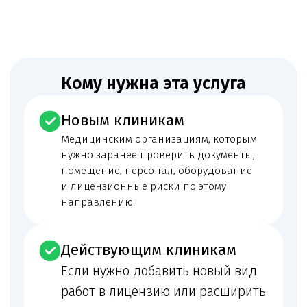
работы
Перед началом сопровождения мы сопоставляем
фактическую деятельность клиники, документы
и лицензионные требования. По этому направлению
отдельно проверяем модель работы медпункта для
предприятия, склада, транспортной компании,
производства или офисного комплекса, включая
персонал, помещение, документы и лицензируемые
работы. Если документы, реклама и фактическая
работа клиники расходятся между собой, риск
замечаний, отказа или предписания резко возрастает.
Нужна консультация юриста
по лицензированию?
Оставить заявку
Правовой статус
Правовой статус организации или ИП, ОГРН/ИНН,
уставные документы и право пользования
помещением.