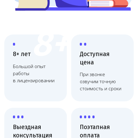
Выездная
Поэтапная
консультация
оплата
Приедем, оценим
Финальная
масштаб и объясним
оплата после
план действий
получения
Работаем
по договору
Фиксация цены, без
скрытых платежей,
соблюдаем сроки
Что делает Melegal
Melegal помогает оформить медицинский
пункт на предприятии в Москве