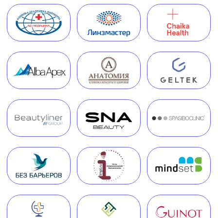
+7 (495) 188-17-82
info@melegal.ru
119421, г. Москва, Ленинский
проспект, дом 111, корпус 1, офис 408
Telegram
WhatsApp
Обратный звонок
Наш телеграм канал,
присоединяйтесь
!