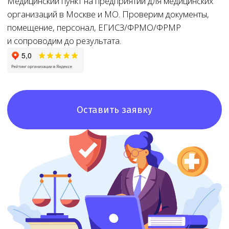
Оставить заявку
8+
8+ лет
Доступная
цена
Большой опыт
работы
При звонке
в лицензировании
озвучим точную
стоимость и сроки