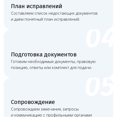
Башкатов
Чимбирева Алина
Александр
Андреевна
Константинович
Руководитель
Старший юрист
Левин Артемий
Новикова Анна
Андреевич
Андреевна
Юрист
Младший юрист