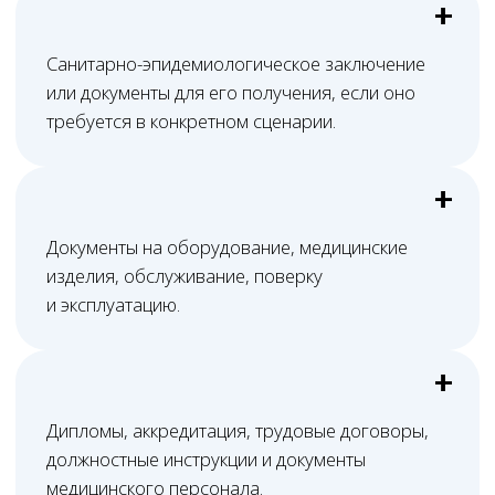
Итоговая цена зависит от перечня работ,
количества адресов и кабинетов, готовности
помещения, наличия СЭЗ, состояния
санитарной документации, состава
персонала, оборудования, настройки ЕГИСЗ,
ФРМО/ФРМР, объёма переписки и срочности
задачи.
После первичной проверки Melegal
формирует понятную смету: что входит
в сопровождение, какие документы нужно
доработать, какие действия выполняются
юристами и какие расходы могут
возникнуть отдельно. Итоговая стоимость
фиксируется в договоре, поэтому
медицинская организация заранее
понимает объём работ, порядок
взаимодействия и ожидаемый результат.
Результат работы Melegal — не формальная
проверка ради галочки, а приведённый
в порядок комплект документов и понятный