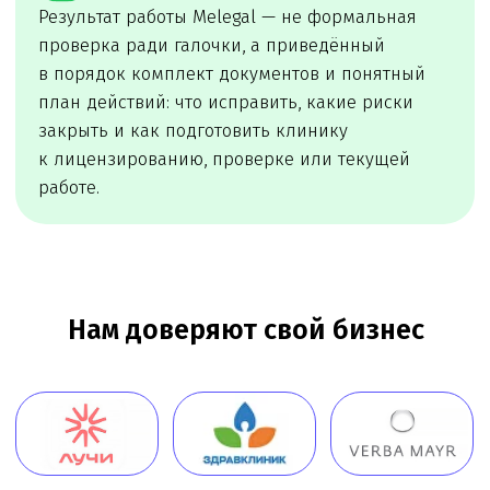
Заказать звонок
Юридические услуги для
медицинского бизнеса
О компании
Новости
Услуги
Статьи
Вопрос-
Мероприятия
ответ
Портфолио
Контакты
Работаем по всей России!
+7 (968) 778-00-18