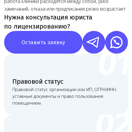
Помещение и документы
Помещение нужно оценивать до подписания
долгосрочной аренды и тем более до ремонта.
Мы смотрим не только формальный адрес,
но и фактическую возможность разместить
кабинет, обеспечить санитарный режим,
хранение расходных материалов, уборку,
обработку поверхностей, доступ к воде,
вентиляцию, зонирование и безопасный
маршрут пациента.
Отдельно проверяем договор
аренды или право собственности
В документах должны быть
корректно указаны:
Возможность медицинской
деятельности
Срок пользования
Помещение
Адрес
+ отсутствие условий, которые помешают