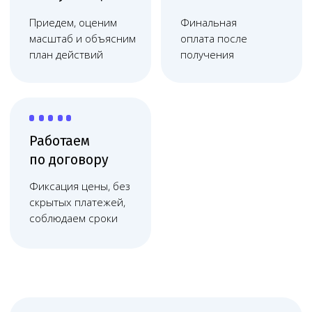
и Московской области. Мы проверяем
помещение, кадровый состав,
оборудование, санитарные документы,
договорную модель, ФРМО/ФРМР
и перечень заявляемых работ. Такой
подход подходит как работодателям,
создающим собственный медпункт, так
и медицинским организациям, которые
обслуживают предприятия по договору.
На что обратить внимание
Медицинский пункт на предприятии
нужен организациям, которые
проводят предрейсовые,
предсменные, послерейсовые
осмотры, первичную помощь,
профилактические мероприятия или
обслуживание работников
на территории работодателя. Для его
запуска важно определить, кто будет