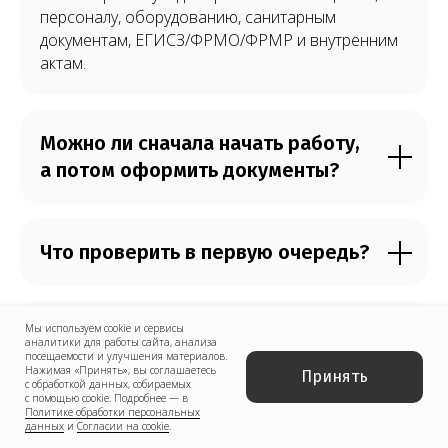
персоналу, оборудованию, санитарным
документам, ЕГИСЗ/ФРМО/ФРМР и внутренним
актам.
Можно ли сначала начать работу,
а потом оформить документы?
Что проверить в первую очередь?
Мы используем cookie и сервисы
Можно ли использовать
аналитики для работы сайта, анализа
посещаемости и улучшения материалов.
арендованное оборудование или
Нажимая «Принять», вы соглашаетесь
Принять
кабинет?
с обработкой данных, собираемых
с помощью cookie. Подробнее — в
Политике обработки персональных
данных
и
Согласии на cookie
.