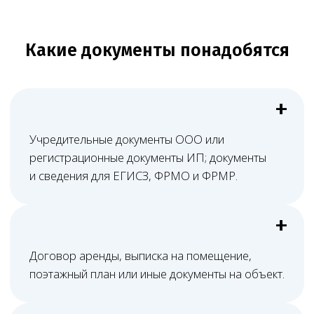
деятельности.
На сайте, в рекламе или договорах
с пациентами указаны услуги шире, чем
в лицензии.
Оборудование указано в перечне,
но документы на него неполные или
оформлены на другое лицо.
Специалист есть в штате, но его
квалификация не подтверждает нужный
вид работ.
Стоимость услуги
определяется индивидуально
на дату заключения договора