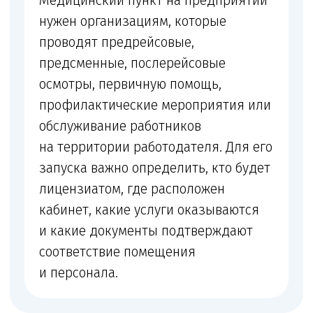
перечень услуг.
Собственникам
Если выбираете помещение или
покупаете оборудование, чтобы понять,
подходит ли объект.
ИП и ООО
Если оказываете смежные услуги,
но не уверены, нужна ли медицинская
лицензия под этот профиль.
После отказа
Если получили замечания,
предписание или отказ и хотите
исправить документы до повторной
подачи.
Что мы проверяем перед началом