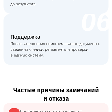
Матвеева Евгения
Мирзоева Маги
Александровна
Робертовна
Младший юрист
Помощник юриста
Часто задаваемые вопросы