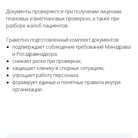
Документы проверяются при получении лицензии,
плановых и внеплановых проверках, а также при
разборе жалоб пациентов.
Грамотно подготовленный комплект документов:
подтверждает соблюдение требований Минздрава
и Росздравнадзора;
снижает риски при проверках;
Как мы работаем
защищает клинику в спорных ситуациях;
упрощает работу персонала;
Всего 4 шага — и ваша компания под надёжной
правовой защитой, без лишних затрат, рисков и
формирует единые и понятные правила внутри
задержек в работе
организации.
01
Оставляете заявку
или звоните
Вы оставляете заявку на сайте или
связываетесь с нами по телефону — мы