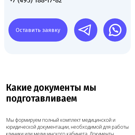
Онлайн
консультация
03
Консультация,
обсуждение условий
Обсуждаем возможные варианты действий,
сроки и стоимость, чтобы вы сразу понимали
Какие документы мы
объём и формат предстоящей работы
подготавливаем
04
Договор и начало
Мы формируем полный комплект медицинской и
работы
юридической документации, необходимой для работы
Получаем материалы, подписываем договор и
клиники или медицинского кабинета. Документы