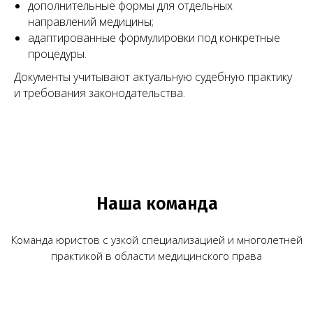
дополнительные формы для отдельных
направлений медицины;
адаптированные формулировки под конкретные
+7
процедуры.
Я согласен(на) на обработку персональных
Документы учитывают актуальную судебную практику
данных в соответствии с
Согласием
на обработку персональных данных
и требования законодательства.
и
Политикой в отношении обработки
персональных данных
.
Заказать звонок