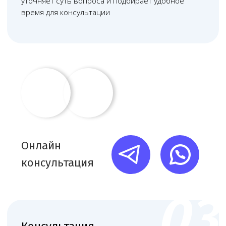
Матвеева Евгения
Мирзоева Маги
Александровна
Робертовна
Младший юрист
Помощник юриста