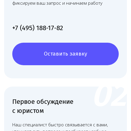
Александр
Андреевна
Константинович
Руководитель
Старший юрист
Левин Артемий
Новикова Анна
Андреевич
Андреевна
Юрист
Младший юрист