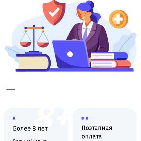
8+
Поэтапная
Более 8 лет
оплата
Большой опыт
сопровождения
Оплата частями по
мед. организаций
мере выполнения
работ
Выездная
Работаем
консультация
по договору
Фиксация цены, без
Консультация
скрытых платежей,
юриста на вашей
соблюдаем сроки
территории