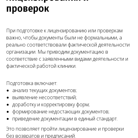
медицинского бизнеса
проверок
О компании
Новости
Услуги
Статьи
При подготовке к лицензированию или проверкам
Вопрос-
Мероприятия
важно, чтобы документы были не формальными, а
ответ
Портфолио
Контакты
реально соответствовали фактической деятельности
организации. Мы приводим документацию в
Работаем по всей России!
соответствие с заявленными видами деятельности и
фактической работой клиники.
+7 (968) 778-00-18
+7 (495) 188-17-82
Подготовка включает:
анализ текущих документов;
info@melegal.ru
выявление несоответствий;
доработку и корректировку форм;
119421, г. Москва, Ленинский
проспект, дом 111, корпус 1, офис 408
формирование недостающих документов;
приведение документации в единый стандарт.
Это позволяет пройти лицензирование и проверки
Telegram
WhatsApp
без возвратов и предписаний.