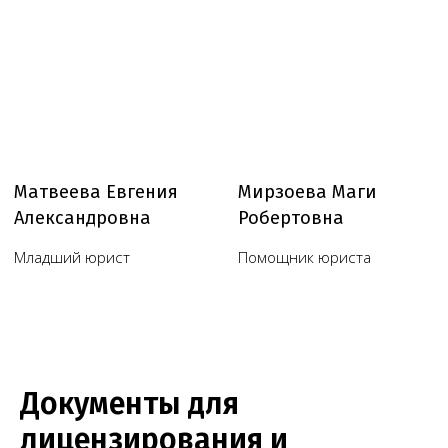
Документы для
лицензирования и
Юридические услуги для