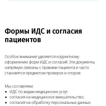
+7 (495) 188-17-82
Онлайн
консультация
Формы ИДС и согласия
пациентов
Особое внимание уделяется корректному
оформлению форм ИДС и согласий. Эти документы
напрямую связаны с правами пациента и часто
становятся предметом проверок и споров.
Чимбирева Алина
Мы составляем:
Руководитель Melegal
ИДС по видам медицинских услуг;
согласия на медицинское вмешательство;
согласия на обработку персональных данных;