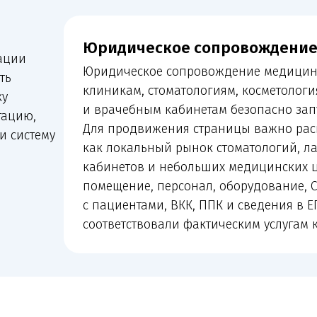
клиникам, стоматологиям, косметологиям, лаборат
и врачебным кабинетам безопасно запускать и вест
Для продвижения страницы важно раскрыть именн
ему
как локальный рынок стоматологий, лабораторий, 
кабинетов и небольших медицинских центров. Mele
помещение, персонал, оборудование, СЭЗ, санитар
с пациентами, ВКК, ППК и сведения в ЕГИСЗ/ФРМО/
соответствовали фактическим услугам клиники.
кие организации мы сопров