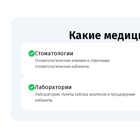
Стоматологии
Стоматологические клиники и отдельные
стоматологические кабинеты.
Лаборатории
Лаборатории, пункты забора анализов и процедурные
кабинеты.
Что входит в юридическое
сопровождение
Берём на себя юридические задачи, которые помогают клиник
запускаться, проходить проверки и поддерживать документы 
состоянии.