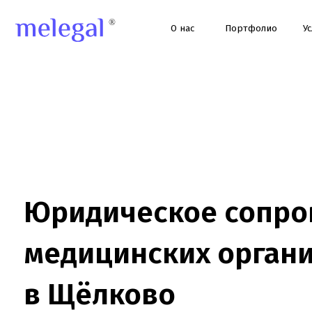
О нас
Портфолио
Услуги
Юридическое сопрово
медицинских организа
в Щёлково
Юридическое сопровождение клиник, стоматологий, косметол
и медцентров в Щёлково: лицензии, СЭЗ, проверки, ЕГИСЗ, до