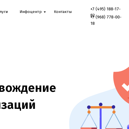
+7 (495) 188-17-
Онлайн
Инфоцентр
Контакты
консультаци
82
+7 (968) 778-00-
18
ждение
ций
огий
говоры