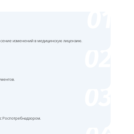
ором.
бнадзора.
ных подразделениях.