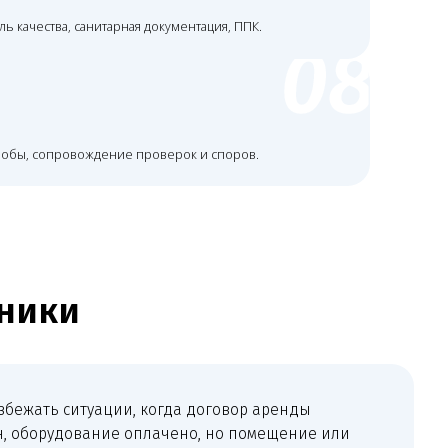
ции, когда договор аренды
ие оплачено, но помещение или
вания. Для стоматологий,
етов это особенно важно:
, оборудования и персонала.
окументы в актуальном
ской документацией,