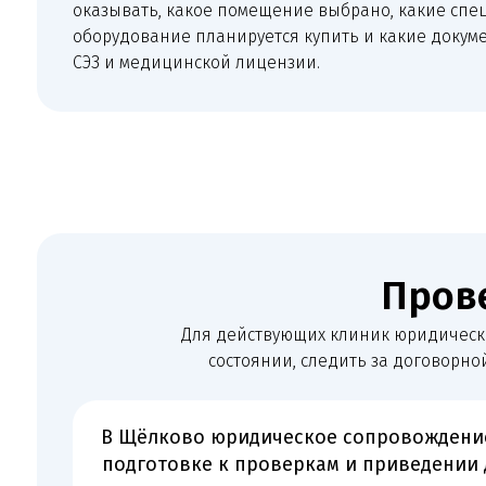
В Щёлково юридическое сопровождение особе
подготовке к проверкам и приведении докуме
услуги с конкретным городом и реальными за
санита
Первичный анализ
Запр
Проводим первичную консультацию и определяем, какая
Запра
задача стоит перед клиникой.
оборуд