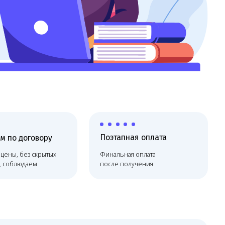
Поэтапная оплата
х
Финальная оплата
после получения
е
аций в Щёлково помогает