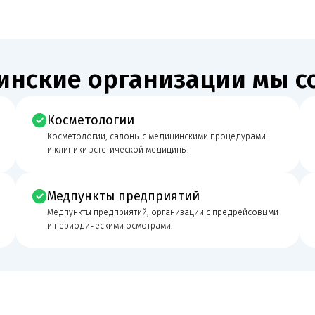
Косметологии
Медицинс
Косметологии, салоны с медицинскими процедурами
Медицинские ц
и клиники эстетической медицины.
и функциональ
Медпункты предприятий
Действую
Медпункты предприятий, организации с предрейсовыми
Действующие 
и периодическими осмотрами.
юрист без най
Медицинская лицензия
Получение, переоформление и внесение изменений
е безопасно
в актуальном