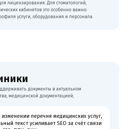
перечня медицинских услуг,
силивает SEO за счёт связи
КК, договоры с пациентами,
ний
ков и практический план