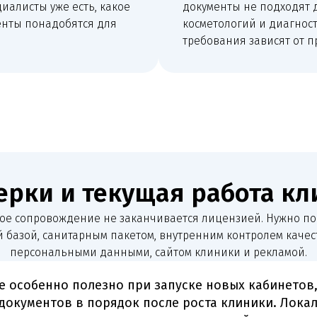
нно полезно при запуске новых кабинетов, изменении 
нтов в порядок после роста клиники. Локальный текст у
дачами медицинских организаций: лицензия, СЭЗ, ППК, В
рный пакет, персонал, оборудование и ЕГИСЗ.
Как мы работаем
ос документов
План исправле
шиваем документы по помещению, персоналу,
Составляем список рис
ованию, лицензии и текущей деятельности.
исправления.