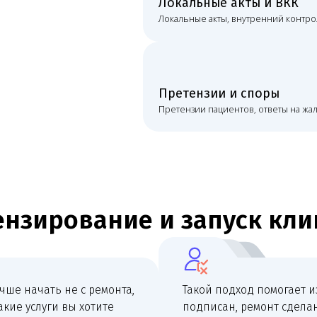
ать не с ремонта,
Такой подход помогает избежать ситуа
луги вы хотите
подписан, ремонт сделан, оборудован
 уже есть, какое
документы не подходят для лицензиро
онадобятся для
косметологий и диагностических кабин
требования зависят от профиля услуги
и и текущая работа клиники
овождение не заканчивается лицензией. Нужно поддерживать д
й, санитарным пакетом, внутренним контролем качества, медицин
ональными данными, сайтом клиники и рекламой.