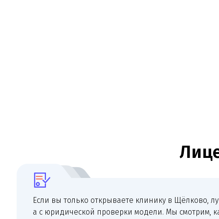
Если вы только открываете клинику в Щёлково, лучше нач
а с юридической проверки модели. Мы смотрим, какие ус
оказывать, какое помещение выбрано, какие специалисты
оборудование планируется купить и какие документы п
СЭЗ и медицинской лицензии.
Проверк
Для действующих клиник юридическое сопр
состоянии, следить за договорной базо
перс