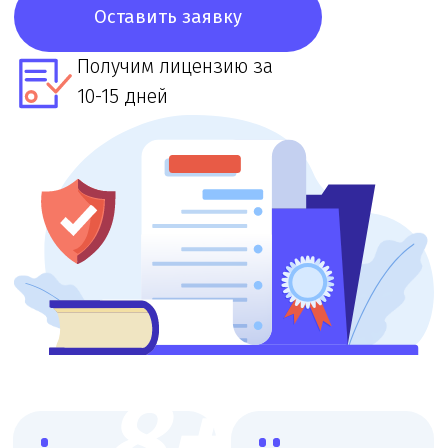
8+
8+ лет
Доступная
цена
Большой опыт
работы
При звонке
в лицензировании
озвучим точную
стоимость и сроки
Выездная
Поэтапная
консультация
оплата
Приедем, оценим
Финальная
масштаб и объясним
оплата после