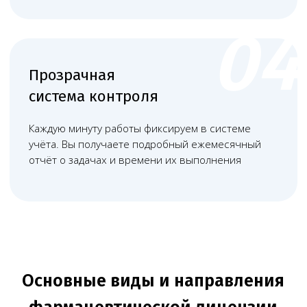
предоставляет право аптекам и
фармпунктам продавать лекарства
населению при соблюдении правил
отпуска и хранения.
+
Продажа оптом без
производства
— оформляется для
компаний, выступающих
посредниками при поставках
препаратов без собственного
изготовления.
+
+
Фармацевтическая логистика
—
нужна фирмам, специализирующимся
на транспортировке, сопровождении и
распределении лекарственных средств.