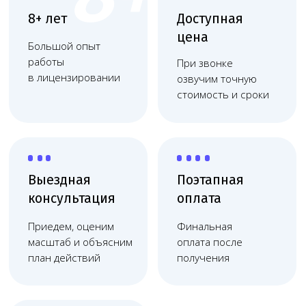
план действий
получения
Работаем
по договору
Фиксация цены, без
скрытых платежей,
соблюдаем сроки
Берём на себя весь процесс
оформления лицензии
Разработаем
Подберём подходящее
проект
оборудование и