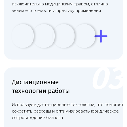
+
Производство препаратов
—
лицензия обязательна для заводов и
компаний, выпускающих готовые
лекарственные формы и
контролирующих их качество.
+
Розничная реализация через
сети
— выдается аптекам и
аптечным сетям, работающим как
в офлайн-точках, так и через
онлайн-ресурсы.
+
Розничная торговля
—