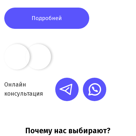
04
Прозрачная
система контроля
Каждую минуту работы фиксируем в системе
учёта. Вы получаете подробный ежемесячный
отчёт о задачах и времени их выполнения
Основные виды и направления
фармацевтической лицензии
+
Оптовая торговля
— разрешает
закупку и реализацию крупных партий
лекарственных препаратов для
медицинских и аптечных организаций.