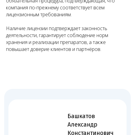
обязательная процедура, подтверждающая, что
компания по-прежнему соответствует всем
лицензионным требованиям.
Наличие лицензии подтверждает законность
деятельности, гарантирует соблюдение норм
хранения и реализации препаратов, а также
повышает доверие клиентов и партнёров.
Множество успешных
проектов по лицензированию
Работаем по всей России — от Москвы до Владивостока.
Лицензировали частные клиники, стоматологии,
лаборатории, аптеки и другие медучреждения — типовые
и нестандартные проекты.