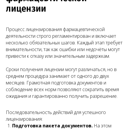
Матвеева Евгения
Мирзоева Маги
лицензии
Александровна
Робертовна
Младший юрист
Помощник юриста
Процесс лицензирования фармацевтической
деятельности строго регламентирован и включает
несколько обязательных шагов. Каждый этап требует
внимательности, так как ошибки или недочёты могут
привести к отказу или значительным задержкам.
Сроки получения лицензии могут различаться, но в
среднем процедура занимает от одного до двух
месяцев. Грамотная подготовка документов и
соблюдение всех норм позволяют сократить время
ожидания и гарантированно получить разрешение.
Последовательность действий для успешного
лицензирования:
Подготовка пакета документов.
На этом