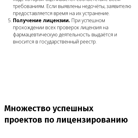
на консультацию
требованиям. Если выявлены недочёты, заявителю
предоставляется время на их устранение.
Свяжитесь с нами по телефону или просто
Получение лицензии.
При успешном
оставьте заявку — мы перезвоним вам в
ближайшее время
прохождении всех проверок лицензия на
фармацевтическую деятельность выдаётся и
+7 (495) 188-17-82
вносится в государственный реестр.
Онлайн
консультация