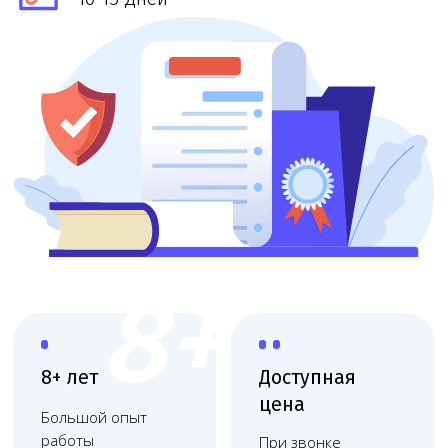
8+
8+ лет
Доступная
цена
Большой опыт
работы
При звонке
в лицензировании
озвучим точную
стоимость и сроки
Выездная
Поэтапная
консультация
оплата
Приедем, оценим
Финальная
масштаб и объясним
оплата после
план действий
получения