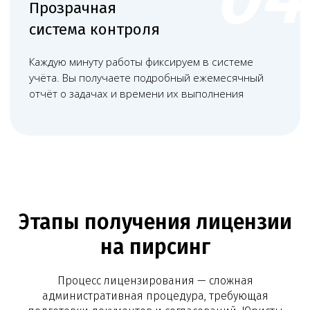
Башкатов
Александр
Константинович
Старший юрист
Этапы получения лицензии
на пирсинг
Вам нужна консультация?
Процесс лицензирования — сложная
Свяжитесь с нами по телефону или просто
административная процедура, требующая
оставьте заявку - мы вам перезвоним в ближайшее