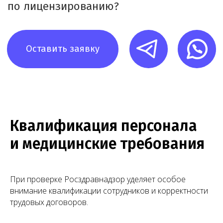
Матвеева Евгения
Мирзоева Маги
Александровна
Робертовна
Квалификация персонала
Младший юрист
Помощник юриста
и медицинские требования
При проверке Росздравнадзор уделяет особое
внимание квалификации сотрудников и корректности
трудовых договоров.