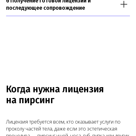
6 Получение готовой лицензии и
последующее сопровождение
Как мы работаем
Всего 5 шагов — и лицензия получена!
Когда нужна лицензия
01
на пирсинг
Проверка помещения
Проверяем планировку и расположение
Лицензия требуется всем, кто оказывает услуги по
помещения на соответствие требованиям
лицензирования и СЭЗ, формируем
проколу частей тела, даже если это эстетическая
перечень необходимых доработок.
процедура — пирсинг ушей, носа, губ, пупка или других