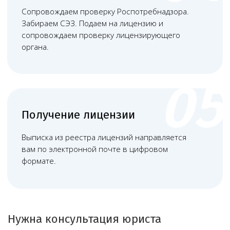
Башкатов
Чимбирева Алина
Александр
Андреевна
Константинович
Руководитель
Старший юрист
Левин Артемий
Новикова Анна
Андреевич
Андреевна
Юрист
Младший юрист