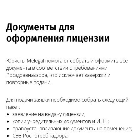
Документы для
оформления лицензии
Чимбирева Алина
Руководитель Melegal
Юристы Melegal помогают собрать и оформить все
документы в соответствии с требованиями
Росздравнадзора, что исключает задержки и
повторные подачи.
+7
Для подачи заявки необходимо собрать следующий
пакет:
Я согласен(на) на обработку персональных
заявление на выдачу лицензии;
данных в соответствии с
Согласием
на обработку персональных данных
копии учредительных документов и ИНН;
и
Политикой в отношении обработки
правоустанавливающие документы на помещение;
персональных данных
.
СЭЗ Роспотребнадзора;