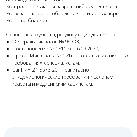
Сопровождаем проверку Роспотребнадзора.
Контроль за выдачей разрешений осуществляет
Забираем СЭЗ. Подаем на лицензию и
Росздравнадзор, а соблюдение санитарных норм —
сопровождаем проверку лицензирующего
Роспотребнадзор.
органа.
05
Основные документы, регулирующие деятельность:
Федеральный закон № 99-ФЗ;
Постановление № 1511 от 16.09.2020;
Получение лицензии
Приказ Минздрава № 121н — о квалификационных
Выписка из реестра лицензий направляется
требованиях к специалистам;
вам по электронной почте в цифровом
формате.
СанПиН 2.1.3678-20 — санитарно-
эпидемиологические требования к салонам
красоты и медицинским кабинетам.
Нужна консультация юриста
по лицензированию?
Оставить заявку