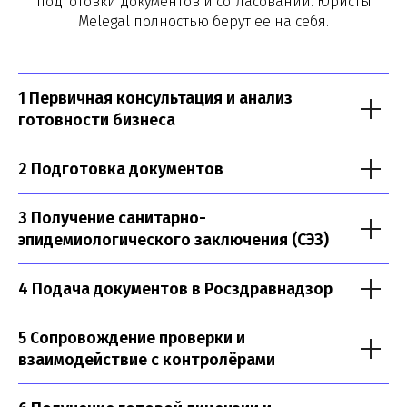
подготовки документов и согласований. Юристы
время
Melegal полностью берут её на себя.
+7 (495) 188-17-82
1 Первичная консультация и анализ
Оставить заявку
готовности бизнеса
2 Подготовка документов
3 Получение санитарно-
эпидемиологического заключения (СЭЗ)
4 Подача документов в Росздравнадзор
5 Сопровождение проверки и
взаимодействие с контролёрами