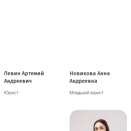
Услуги
Статьи
Вопрос-
Мероприятия
ответ
Портфолио
Контакты
Работаем по всей России!
+7 (968) 778-00-18
+7 (495) 188-17-82
info@melegal.ru
119421, г. Москва, Ленинский
проспект, дом 111, корпус 1, офис 408
Telegram
WhatsApp