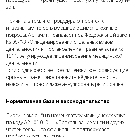
зон.
02
Причина в том, что процедура относится к
Юридический аудит
инвазивным, то есть вмешивающимся в кожные
покровы. А значит, подпадает под Федеральный закон
Проверяем все документы юридического
лица, в том числе договор аренды, на
№ 99-ФЗ «О лицензировании отдельных видов
предмет соответствия лицензионным
деятельности» и Постановление Правительства №
требованиям.
1511, регулирующее лицензирование медицинской
деятельности.
03
Если студия работает без лицензии, контролирующие
органы вправе приостановить её деятельность,
Оснащение и персонал
наложить штраф и даже аннулировать регистрацию.
Верстаем стандарт оснащения, помогаем с
подбором оборудования или оцениваем
выбранное. Проверяем документы, вносим
Нормативная база и законодательство
специалистов и оснащение в ЕГИСЗ.
Пирсинг включён в номенклатуру медицинских услуг
04
по коду А21.01.010 — «Прокалывание ушей и других
частей тела». Это официально подтверждает
Сопровождение проверок
необходимость лицензии.