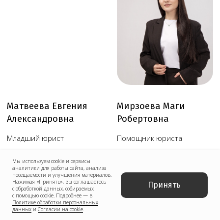
Обратный звонок
Наш телеграм канал,
присоединяйтесь
!
© Copyright 2026 Melegal
Создание сайта
- Высоко
Реквизиты
Политика в отношении обработки персональных
данных
Мы используем cookie и сервисы
Согласие на обработку персональных данных
аналитики для работы сайта, анализа
посещаемости и улучшения материалов.
Нажимая «Принять», вы соглашаетесь
Пользовательское соглашение
Принять
с обработкой данных, собираемых
с помощью cookie. Подробнее — в
Согласие на обработку данных, собираемых
Политике обработки персональных
Сроки и стоимость
с использованием cookie-файлов и сервисов аналитики
данных
и
Согласии на cookie
.