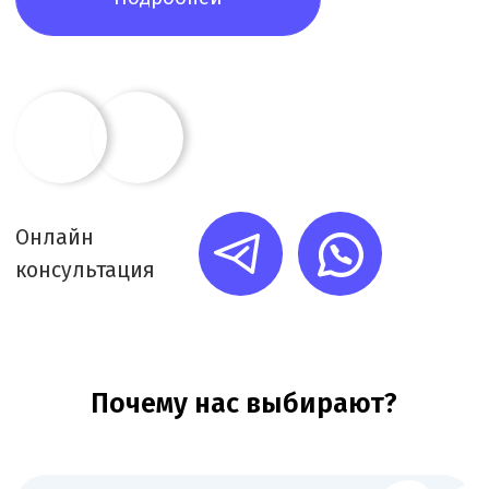
Каждую минуту работы фиксируем в системе
учёта. Вы получаете подробный ежемесячный
отчёт о задачах и времени их выполнения
Требования для получения
лицензии зуботехнической
лаборатории
+
Наличие помещений,
соответствующих санитарно-
эпидемиологическим нормам
(площадь, вентиляция, освещение).