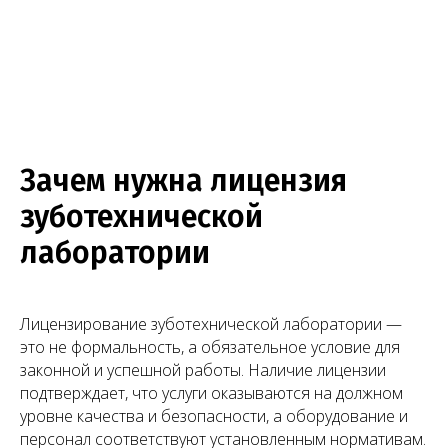
05
Получение лицензии
Выписка из реестра лицензий направляется
вам по электронной почте в цифровом
формате.
Зачем нужна лицензия
зуботехнической
Нужна консультация юриста
лаборатории
по лицензированию?
Оставить заявку
Лицензирование зуботехнической лаборатории —
это не формальность, а обязательное условие для
законной и успешной работы. Наличие лицензии
подтверждает, что услуги оказываются на должном
уровне качества и безопасности, а оборудование и
персонал соответствуют установленным нормативам.