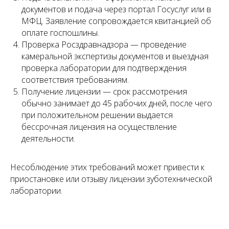
документов и подача через портал Госуслуг или в
МФЦ. Заявление сопровождается квитанцией об
Запишитесь
оплате госпошлины.
на консультацию
Проверка Росздравнадзора — проведение
камеральной экспертизы документов и выездная
Свяжитесь с нами по телефону или просто
проверка лаборатории для подтверждения
оставьте заявку — мы перезвоним вам в
соответствия требованиям.
ближайшее время
Получение лицензии — срок рассмотрения
+7 (495) 188-17-82
обычно занимает до 45 рабочих дней, после чего
при положительном решении выдается
Онлайн
бессрочная лицензия на осуществление
консультация
деятельности.
Несоблюдение этих требований может привести к
приостановке или отзыву лицензии зуботехнической
лаборатории.