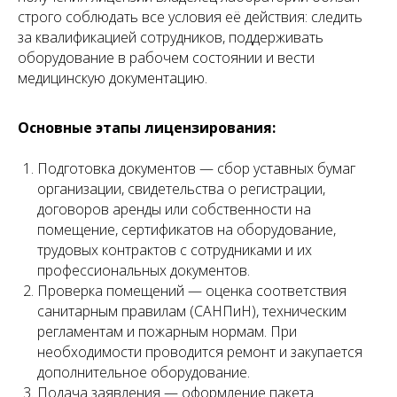
строго соблюдать все условия её действия: следить
за квалификацией сотрудников, поддерживать
Левин Артемий
Новикова Анна
оборудование в рабочем состоянии и вести
Андреевич
Андреевна
медицинскую документацию.
Юрист
Младший юрист
Основные этапы лицензирования:
Подготовка документов — сбор уставных бумаг
организации, свидетельства о регистрации,
договоров аренды или собственности на
помещение, сертификатов на оборудование,
трудовых контрактов с сотрудниками и их
профессиональных документов.
Проверка помещений — оценка соответствия
санитарным правилам (САНПиН), техническим
Матвеева Евгения
Мирзоева Маги
Александровна
Робертовна
регламентам и пожарным нормам. При
необходимости проводится ремонт и закупается
Младший юрист
Помощник юриста
дополнительное оборудование.
Подача заявления — оформление пакета