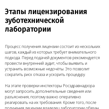
Этапы лицензирования
зуботехнической
лаборатории
Процесс получения лицензии состоит из нескольких
Башкатов
Чимбирева Алина
шагов, каждый из которых требует внимательного
Александр
Андреевна
подхода. Перед подачей документов рекомендуется
Константинович
провести внутренний аудит, чтобы выявить и
Руководитель
Старший юрист
устранить возможные недочёты. Это позволит
сократить риск отказа и ускорить процедуру.
На этапе проверки инспекторы Росздравнадзора
могут запросить дополнительные сведения или
разъяснения, поэтому важно оперативно
реагировать на их требования. Кроме того, после
получения лицензии владелец лаборатории обязан