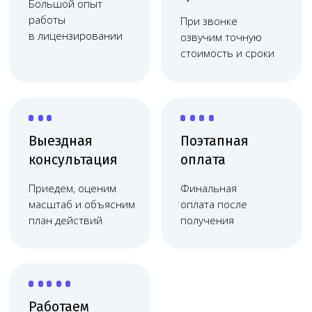
Работаем
по договору
Фиксация цены, без
скрытых платежей,
соблюдаем сроки
Берём на себя весь процесс
оформления лицензии
Разработаем
Подберём подходящее
проект
оборудование и
медицинского
нужных специалистов
центра с нуля