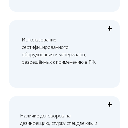
Оставить заявку
Как мы работаем
Всего 5 шагов — и лицензия получена!
01
Проверка помещения
Проверяем планировку и расположение
помещения на соответствие требованиям
лицензирования и СЭЗ, формируем
перечень необходимых доработок.
02
Юридический аудит