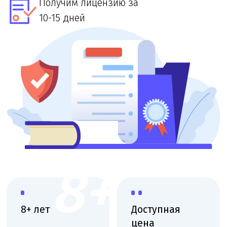
8+
8+ лет
Доступная
цена
Большой опыт
работы
При звонке
в лицензировании
озвучим точную
стоимость и сроки
Выездная
Поэтапная
консультация
оплата
Приедем, оценим
Финальная
масштаб и объясним
оплата после
план действий
получения