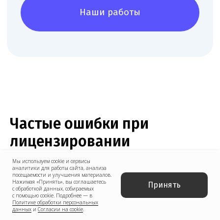
Нам доверяют свой бизнес
Частые ошибки при
лицензировании
зуботехнической
Мы используем cookie и сервисы
аналитики для работы сайта, анализа
лаборатории
посещаемости и улучшения материалов.
Нажимая «Принять», вы соглашаетесь
Принять
с обработкой данных, собираемых
с помощью cookie. Подробнее — в
Политике обработки персональных
данных
и
Согласии на cookie
.
Получение лицензии — это сложный и многоэтапный