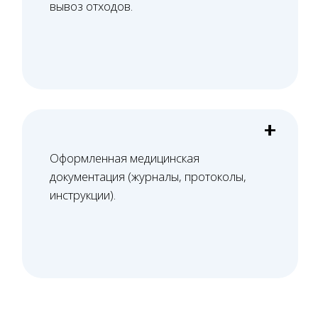
Проверяем все документы юридического
лица, в том числе договор аренды, на
предмет соответствия лицензионным
требованиям.
03
Оснащение и персонал
Верстаем стандарт оснащения, помогаем с
подбором оборудования или оцениваем
выбранное. Проверяем документы, вносим
специалистов и оснащение в ЕГИСЗ.
04
Сопровождение проверок
Сопровождаем проверку Роспотребнадзора.
Забираем СЭЗ. Подаем на лицензию и
сопровождаем проверку лицензирующего
органа.