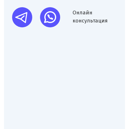
Юридические услуги для
медицинского бизнеса
О компании
Новости
Услуги
Статьи
Вопрос-
Мероприятия
ответ
Портфолио
Контакты
Работаем по всей России!
+7 (968) 778-00-18
+7 (495) 188-17-82
info@melegal.ru
119421, г. Москва, Ленинский
проспект, дом 111, корпус 1, офис 408