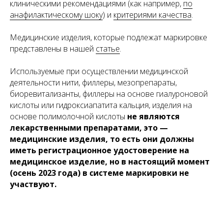
клиническими рекомендациями (как например,
по
анафилактическому шоку
) и
критериями качества
.
Медицинские изделия, которые подлежат маркировке
представлены в нашей
статье
.
Используемые при осуществлении медицинской
деятельности нити, филлеры, мезопрепараты,
биоревитализанты, филлеры на основе гиалуроновой
кислоты или гидроксиапатита кальция, изделия на
основе полимолочной кислоты
не являются
Все статьи
лекарственными препаратами, это —
медицинские изделия, то есть они должны
иметь регистрационное удостоверение на
медицинское изделие, но в настоящий момент
(осень 2023 года) в системе маркировки не
Запишитесь
участвуют.
на консультацию
Свяжитесь с нами по телефону или просто