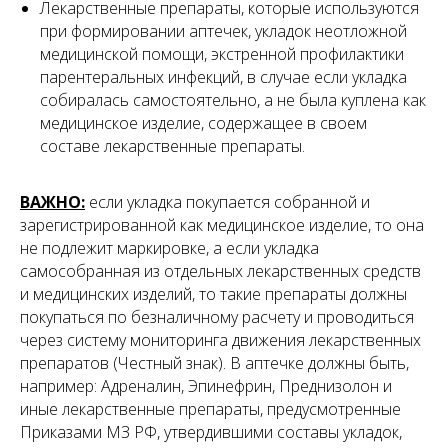
Лекарственные препараты, которые используются
при формировании аптечек, укладок неотложной
Другие публикации
медицинской помощи, экстренной профилактики
парентеральных инфекций, в случае если укладка
Предлагаем подборку публикаций с разбором
собиралась самостоятельно, а не была куплена как
ключевых аспектов регулирования медицинской
медицинское изделие, содержащее в своем
деятельности: трудовые отношения,
лицензирование, защита прав пациентов, договорная
составе лекарственные препараты.
работа и многое другое.
ВАЖНО:
если укладка покупается собранной и
зарегистрированной как медицинское изделие, то она
не подлежит маркировке, а если укладка
самособранная из отдельных лекарственных средств
и медицинских изделий, то такие препараты должны
покупаться по безналичному расчету и проводиться
через систему мониторинга движения лекарственных
препаратов (Честный знак). В аптечке должны быть,
например: Адреналин, Эпинефрин, Преднизолон и
иные лекарственные препараты, предусмотренные
Приказами МЗ РФ, утвердившими составы укладок,