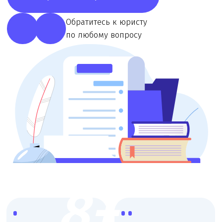
8+
Более 8 лет работы
Узкая
с мед. организациями
специализация,
опытные юристы
Работаем со
Онлайн
всеми
консультации,
регионами
любой удобный
России
формат