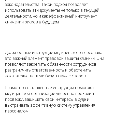
законодательства. Такой подход позволяет
использовать эти документы не только в текущей
деятельности, но и как эффективный инструмент
снижения рисков в будущем.
Чимбирева Алина
Руководитель Melegal
Должностные инструкции медицинского персонала —
это важный элемент правовой защиты клиники. Они
позволяют закрепить обязанности сотрудников,
разграничить ответственность и обеспечить
доказательственную базу в случае споров.
+7
Грамотно составленные инструкции помогают
Я согласен(на) на обработку персональных
медицинской организации уверенно проходить
данных в соответствии с
Согласием
проверки, защищать свои интересы в суде и
на обработку персональных данных
и
Политикой в отношении обработки
выстраивать эффективную систему управления
персональных данных
.
персоналом.