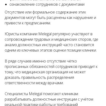
Все статьи
ознакомление сотрудников с документами
Отсутствие или формальное содержание этих
документов могут быть расценены как нарушение и
привести к предписаниям.
Запишитесь
Юристы компании Melegal регулярно участвуют в
на консультацию
сопровождении трудовых и медицинских споров, где
анализ должностных инструкций часто становится
Свяжитесь с нами по телефону или просто
оставьте заявку — мы перезвоним вам в
одним из ключевых этапов оценки позиции клиники.
ближайшее время
В ряде случаев именно отсутствие чётко
+7 (495) 188-17-82
прописанных обязанностей сотрудников приводит к
Онлайн
тому, что медицинская организация не может
консультация
доказать правильность распределения
ответственности между врачами.
Специалисты Melegal помогают клиникам
разрабатывать должностные инструкции с учётом
реальной практики работы и требований