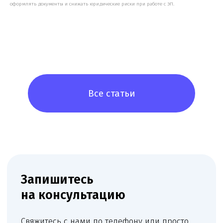
оформлять документы и снижать юридические риски при работе с ЭП.
Работаем по всей России!
+7 (968) 778-00-18
+7 (495) 188-17-82
info@melegal.ru
119421, г. Москва, Ленинский
проспект, дом 111, корпус 1, офис 408
Telegram
WhatsApp
Обратный звонок