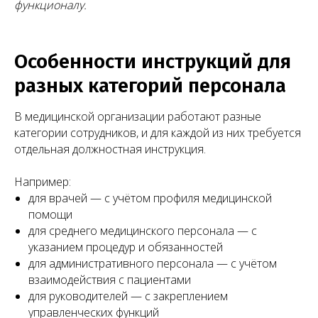
функционалу.
Особенности инструкций для
разных категорий персонала
В медицинской организации работают разные
категории сотрудников, и для каждой из них требуется
отдельная должностная инструкция.
Другие публикации
Например:
Предлагаем подборку публикаций с разбором
ключевых аспектов регулирования медицинской
для врачей — с учётом профиля медицинской
деятельности: трудовые отношения,
помощи
лицензирование, защита прав пациентов, договорная
для среднего медицинского персонала — с
работа и многое другое.
указанием процедур и обязанностей
для административного персонала — с учётом
взаимодействия с пациентами
для руководителей — с закреплением
управленческих функций