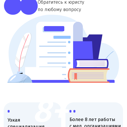
8+
Более 8 лет работы
Узкая
с мед. организациями
специализация,
опытные юристы
Работаем со
Онлайн
всеми
консультации,
регионами
любой удобный
России
формат
Высокая оценка