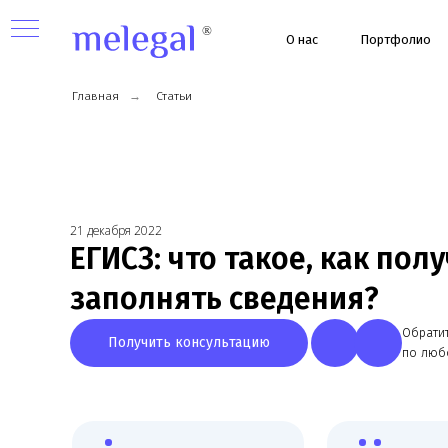
О нас
Портфолио
Ус
Главная
→
Статьи
21 декабря 2022
ЕГИСЗ: что такое, как получи
заполнять сведения?
Обратитесь к
Получить консультацию
по любому в
ных
Узкая специализация,
Более 8 лет работы