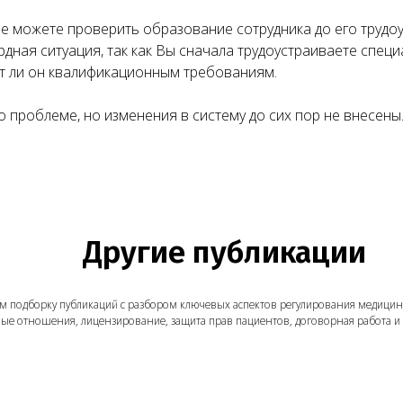
 можете проверить образование сотрудника до его трудоу
урдная ситуация, так как Вы сначала трудоустраиваете спец
Другие публикации
ет ли он квалификационным требованиям.
борку публикаций с разбором ключевых аспектов регулирования медицинской деятель
о проблеме, но изменения в систему до сих пор не внесены
ношения, лицензирование, защита прав пациентов, договорная работа и многое друг