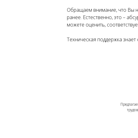
Обращаем внимание, что Вы не
ранее. Естественно, это – абс
можете оценить, соответству
Предлагаем под
Техническая поддержка знает 
трудовые от