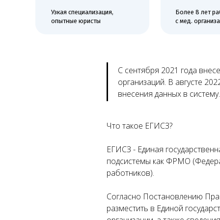
опытные юристы
с мед. организациям
е
ких
ой
С сентября 2021 года внес
организаций. В августе 20
внесения данных в систему.
Что такое ЕГИСЗ?
ЕГИСЗ - Единая государственн
подсистемы как ФРМО (Федера
работников).
Согласно Постановлению Прав
разместить в Единой государ