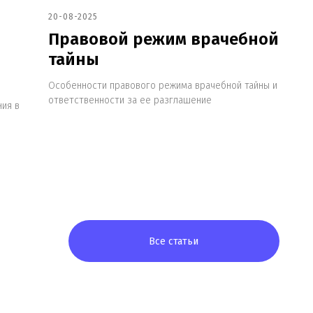
20-08-2025
Правовой режим врачебной
тайны
Все статьи
Особенности правового режима врачебной тайны и
ответственности за ее разглашение
ния в
+7
Я согласен(на) на 
с
Согласием на обр
в отношении обраб
Заказать звоно