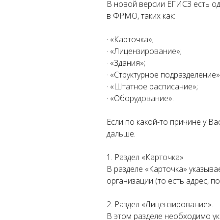
В новой версии ЕГИСЗ есть о
в ФРМО, таких как:
· «Карточка»;
· «Лицензирование»;
· «Здания»;
· «Структурное подразделение»
 с
· «Штатное расписание»;
· «Оборудование».
Если по какой-то причине у В
дальше.
иН с
1. Раздел «Карточка»
ской
В разделе «Карточка» указыва
организации (то есть адрес, п
2. Раздел «Лицензирование».
В этом разделе необходимо ук