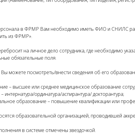
ции (наименование, тип оборудования, тип изделия, регист
ерсонала в ФРМР Вам необходимо иметь ФИО и СНИЛС раб
ить из ФРМР».
ребросит на личное дело сотрудника, где необходимо указа
льные обязательные поля.
т Вы можете посмотреть/внести сведения об его образован
ние – высшее или среднее медицинское образование сотру
 – интернатура/ординатура/аспирантура/ докторантура;
альное образование – повышение квалификации или проф
носятся образовательной организацией, проводившей аккр
полнения в системе отмечены звездочкой.