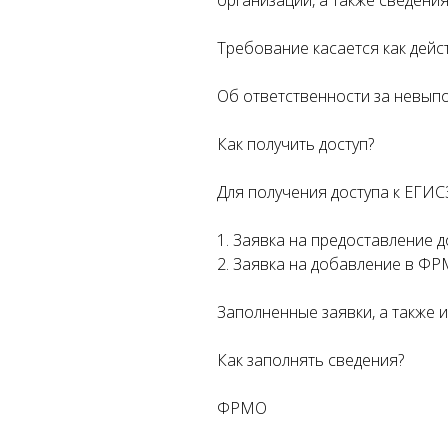
организации, а также сведени
Требование касается как дейс
Об ответственности за невыпо
Как получить доступ?
Для получения доступа к ЕГИ
ой
1. Заявка на предоставление 
2. Заявка на добавление в Ф
зии
Заполненные заявки, а также 
Как заполнять сведения?
З
МО
ФРМО
МР