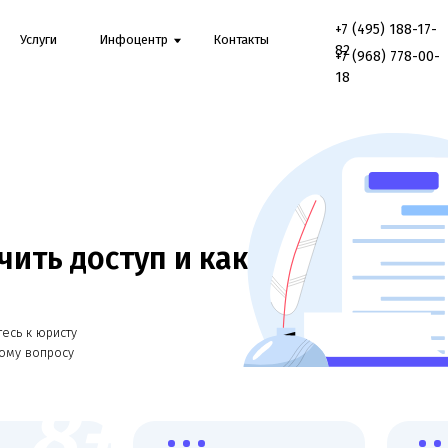
+7 (495) 188-17-
Онл
луги
Инфоцентр
Контакты
82
конс
+7 (968) 778-00-
18
ть доступ и как
 юристу
опросу
8+
Работаем со всеми
Онлайн консульт