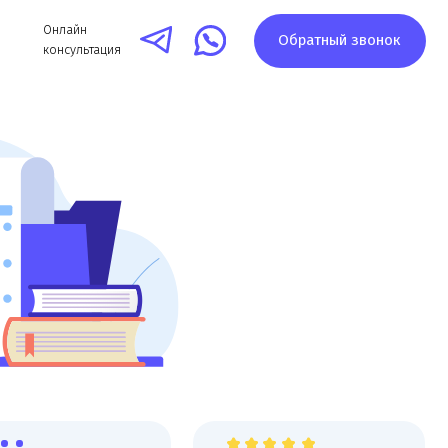
айн
Обратный звонок
ультация
ации,
Высокая оценка компании на