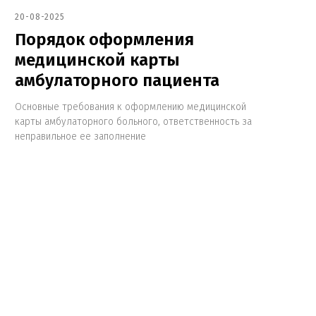
20-08-2025
Порядок оформления
медицинской карты
амбулаторного пациента
Основные требования к оформлению медицинской
карты амбулаторного больного, ответственность за
неправильное ее заполнение
обработку персональных данных в соответствии
аботку персональных данных
и
Политикой
отки персональных данных
.
к