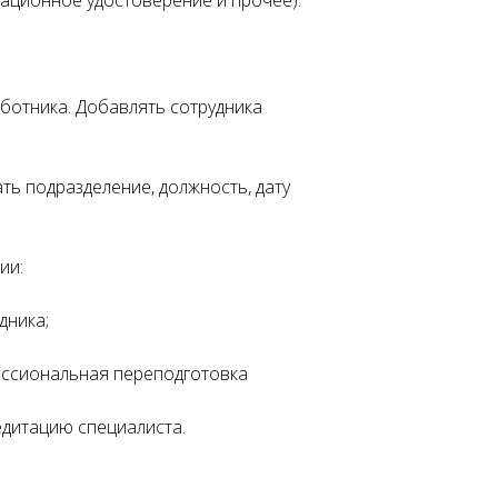
рационное удостоверение и прочее).
отника. Добавлять сотрудника
ть подразделение, должность, дату
ии:
дника;
ессиональная переподготовка
едитацию специалиста.