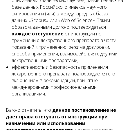
описаниями клинических случаев, размещенных на
Предлагаем подборку публикаций с разбором
базе данных Российского индекса научного
ключевых аспектов регулирования медицинской
цитирования и (или) в международных базах
деятельности: трудовые отношения,
данных «Scopus» или «Web of Science». Таким
лицензирование, защита прав пациентов, договорная
работа и многое другое.
образом, данными должно подтверждаться
каждое отступление
от инструкции по
применению лекарственного препарата в части
показаний к применению, режима дозировки,
способа применения, взаимодействия с другими
лекарственными препаратами;
эффективность и безопасность применения
лекарственного препарата подтверждается его
включением в рекомендации, принятые
международными профессиональными
организациями.
Важно отметить, что
данное постановление не
дает права отступать от инструкции при
назначении или использовании