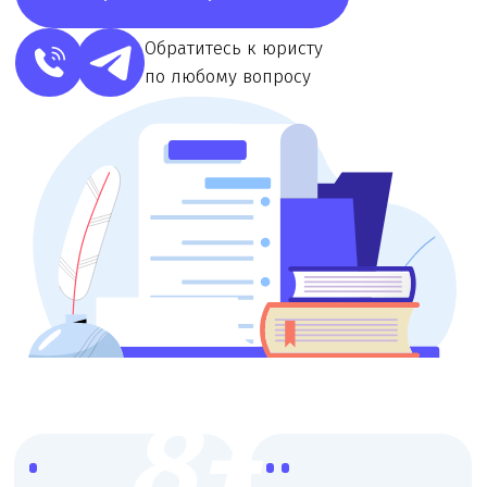
8+
Более 8 лет работы
Узкая
с мед. организациями
специализация,
опытные юристы
Работаем со
Онлайн
всеми
консультации,
регионами
любой удобный
России
формат