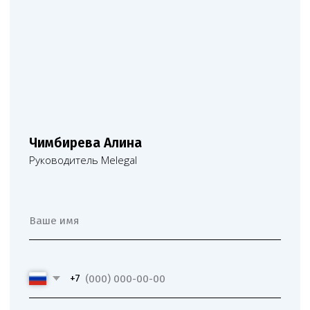
медицинского бизнеса
О компании
Новости
Услуги
Статьи
Вопрос-
Мероприятия
ответ
Портфолио
Контакты
Работаем по всей России!
+7 (968) 778-00-18
+7 (495) 188-17-82
info@melegal.ru
119421, г. Москва, Ленинский
проспект, дом 111, корпус 1, офис 408
Telegram
WhatsApp