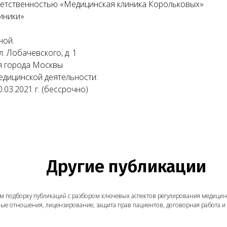
етственностью «Медицинская клиника Корольковых»
иники»
ной.
л. Лобачевского, д. 1
я города Москвы
едицинской деятельности:
03.2021 г. (бессрочно)
Другие публикации
борку публикаций с разбором ключевых аспектов регулирования медицинской деятель
ношения, лицензирование, защита прав пациентов, договорная работа и многое друг