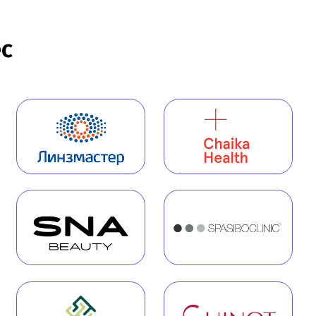
сии!
Обратный звонок
-18