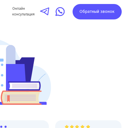
айн
Обратный звонок
ультация
ации,
Высокая оценка компании на