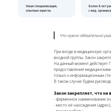
опытные юристы
с мед. организациям
е
ких
ой
Что нужно обязательно ра
При входе в медицинскую орг
входной группы. Закон закреп
На данный момент действует П
предоставления медицинскими
только к информационным стен
В таком случае будем руково
Закон закрепляет, что на 
- фирменное наименование (н
- место её нахождения (адрес),