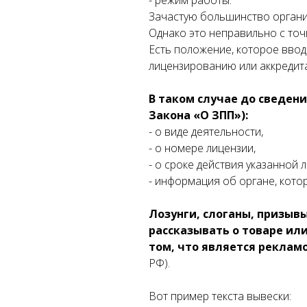
- режим работы.
Зачастую большинство организ
Однако это неправильно с точ
Есть положение, которое вво
лицензированию или аккредит
В таком случае до сведен
Закона «О ЗПП»):
- о виде деятельности,
- о номере лицензии,
ой
- о сроке действия указанной 
- информация об органе, кото
зии
Лозунги, слоганы, призывы
рассказывать о товаре или
том, что является реклам
З
РФ).
МО
МР
Вот пример текста вывески: