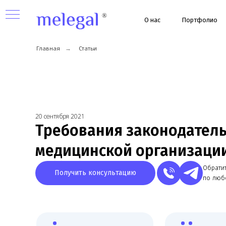
О нас
Портфолио
Ус
Главная
→
Статьи
20 сентября 2021
Требования законодательст
медицинской организации
Обратитесь к
Получить консультацию
по любому в
ных
Узкая специализация,
Более 8 лет работы