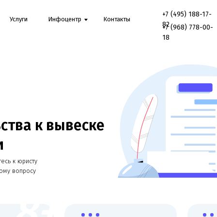
+7 (495) 188-17-
Онл
луги
Инфоцентр
Контакты
82
конс
+7 (968) 778-00-
18
ва к вывеске
 юристу
опросу
8+
Работаем со всеми
Онлайн консульт