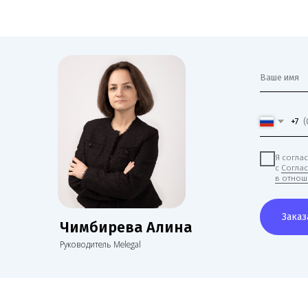
+7
Я согласен(на) на 
с
Согласием на обр
в отношении обраб
Заказать звоно
Чимбирева Алина
Руководитель Melegal
Нам доверяют свой бизнес