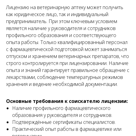
Лицензию на ветеринарную аптеку может получить
как юридическое лицо, так и индивидуальный
предприниматель. При этом ключевым условием
является наличие у руководителя и сотрудников
профильного образования и соответствующего
опыта работы. Только квалифицированный персонал
с фармацевтической подготовкой может заниматься
отпуском и хранением ветеринарных препаратов, что
Матвеева Евгения
Мирзоева Маги
строго контролируется при лицензировании. Наличие
Александровна
Робертовна
опыта и знаний гарантирует правильное обращение с
Младший юрист
Помощник юриста
лекарствами, соблюдение температурных режимов
хранения и ведение необходимой документации.
Основные требования к соискателю лицензии:
Наличие профильного фармацевтического
образования у руководителя и сотрудников.
Подтверждённые сертификаты специалистов.
Практический опыт работы в фармацевтике или
ветеринарии.