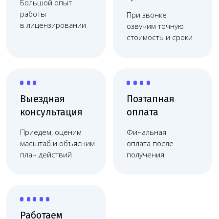
Работаем
по договору
Фиксация цены, без
скрытых платежей,
соблюдаем сроки
Берём на себя весь процесс
оформления лицензии
Разработаем
Подберём подходящее
проект
оборудование и
медицинского
нужных специалистов
центра с нуля