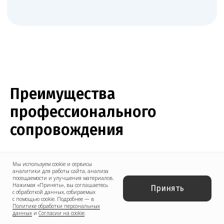
Я согласен(на) на обработку персональных
данных в соответствии с
Согласием
на обработку персональных данных
и
Политикой в отношении обработки
персональных данных
.
Заказать звонок
Преимущества
профессионального
сопровождения
Самостоятельное оформление лицензии на
Мы используем cookie и сервисы
аналитики для работы сайта, анализа
ветеринарную аптеку требует значительных
посещаемости и улучшения материалов.
Нажимая «Принять», вы соглашаетесь
временных затрат, глубоких юридических знаний и
Принять
с обработкой данных, собираемых
высокой внимательности. Любая ошибка в
с помощью cookie. Подробнее — в
Политике обработки персональных
документации, несоблюдение нормативов или
данных
и
Согласии на cookie
.
несоответствие помещения требованиям может