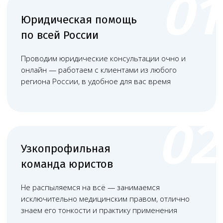
+
Документы, подтверждающие
квалификацию сотрудников
(дипломы, сертификаты).
+
Санитарно-эпидемиологическое
заключение о соответствии
помещения требованиям.
+