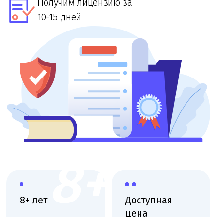
8+
8+ лет
Доступная
цена
Большой опыт
работы
При звонке
в лицензировании
озвучим точную
стоимость и сроки
Выездная
Поэтапная
консультация
оплата
Приедем, оценим
Финальная
масштаб и объясним
оплата после
план действий
получения