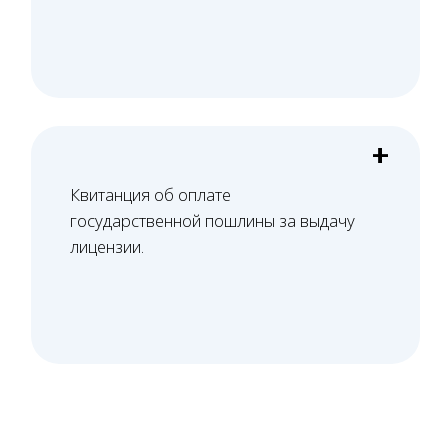
лицензирования и СЭЗ, формируем
перечень необходимых доработок.
02
Юридический аудит
Проверяем все документы юридического
лица, в том числе договор аренды, на
предмет соответствия лицензионным
требованиям.
03
Оснащение и персонал
Верстаем стандарт оснащения, помогаем с
подбором оборудования или оцениваем
выбранное. Проверяем документы, вносим
специалистов и оснащение в ЕГИСЗ.