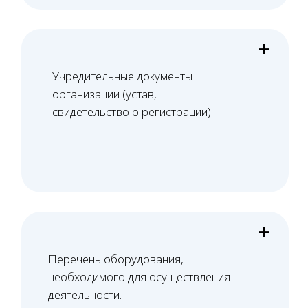
Свяжитесь с нами по телефону или просто
оставьте заявку - мы вам перезвоним в ближайшее
время
+7 (495) 188-17-82
Оставить заявку
Как мы работаем
Всего 5 шагов — и лицензия получена!
01
Проверка помещения
Проверяем планировку и расположение
помещения на соответствие требованиям