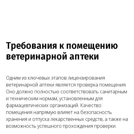
04
Сопровождение проверок
Сопровождаем проверку Роспотребнадзора.
Забираем СЭЗ. Подаем на лицензию и
сопровождаем проверку лицензирующего
органа.
Требования к помещению
05
ветеринарной аптеки
Получение лицензии
Выписка из реестра лицензий направляется
вам по электронной почте в цифровом
Одним из ключевых этапов лицензирования
формате.
ветеринарной аптеки является проверка помещения.
Оно должно полностью соответствовать санитарным
и техническим нормам, установленным для
Нужна консультация юриста
фармацевтических организаций. Качество
по лицензированию?
помещения напрямую влияет на безопасность
хранения и отпуска лекарственных средств, а также на
возможность успешного прохождения проверки.
Оставить заявку