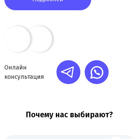
Каждую минуту работы фиксируем в системе
учёта. Вы получаете подробный ежемесячный
отчёт о задачах и времени их выполнения
Основные документы для
лицензирования аптеки включают
+
Заявление на получение лицензии с
указанием вида деятельности и
реквизитов аптеки.