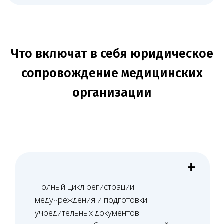
Разработка и контроль ведения
медицинской документации, включая
информированные добровольные
согласия. Консультации по
оформлению карт и учетных форм.
+
Юридический аудит договоров с
пациентами, страховщиками и
поставщиками. Составление
договорной документации с учетом
отраслевой специфики.
+
Представление интересов в судах
по искам пациентов и трудовым
спорам. Досудебное
урегулирование конфликтов и