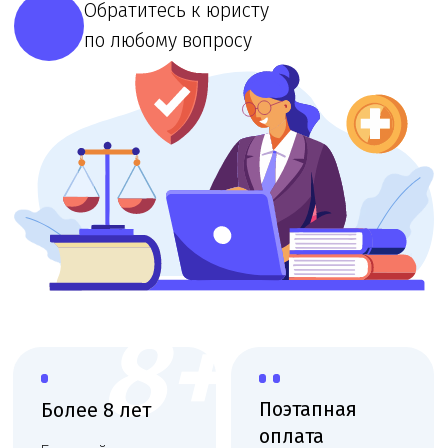
8+
Поэтапная
Более 8 лет
оплата
Большой опыт
сопровождения
Оплата частями по
мед. организаций
мере выполнения
работ
Выездная
Работаем
консультация
по договору
Фиксация цены, без
Консультация
скрытых платежей,
юриста на вашей
соблюдаем сроки
территории