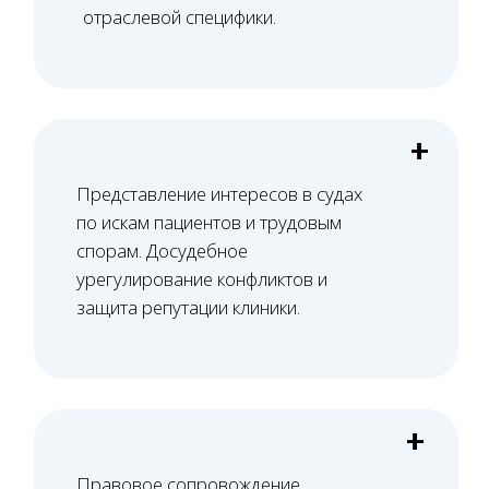
Как мы работаем
Всего 4 шага — и ваша компания под надёжной
правовой защитой, без лишних затрат, рисков и
задержек в работе
01
Оставляете заявку
или звоните
Вы оставляете заявку на сайте или
связываетесь с нами по телефону — мы
фиксируем ваш запрос и начинаем работу
+7 (495) 188-17-82