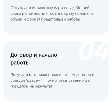
Башкатов
Чимбирева Алина
Александр
Андреевна
Константинович
Руководитель
Старший юрист