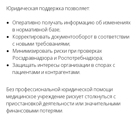
Юридическая поддержка позволяет:
Оперативно получать информацию об изменениях
в нормативной базе;
Корректировать документооборот в соответствии
с новыми требованиями;
Минимизировать риски при проверках
Множество успешных
Росздравнадзора и Роспотребнадзора;
проектов по лицензированию
Защищать интересы организации в спорах с
пациентами и контрагентами.
Работаем по всей России — от Москвы до Владивостока.
Лицензировали частные клиники, стоматологии,
Без профессиональной юридической помощи
лаборатории, аптеки и другие медучреждения — типовые
и нестандартные проекты.
медицинское учреждение рискует столкнуться с
приостановкой деятельности или значительными
финансовыми потерями.