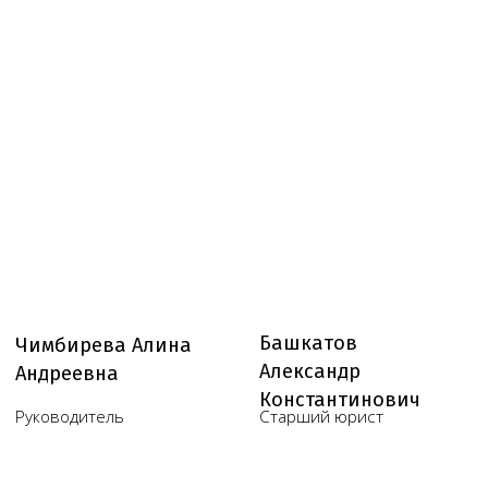
Услуги
Статьи
Вопрос-
Мероприятия
ответ
Портфолио
Контакты
Работаем по всей России!
+7 (968) 778-00-18
+7 (495) 188-17-82
info@melegal.ru
119421, г. Москва, Ленинский
проспект, дом 111, корпус 1, офис 408
Telegram
WhatsApp