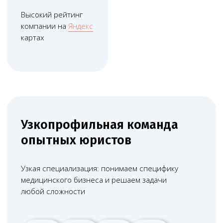
Дистанционные
технологии работы
Используем дистанционные технологии, что
помогает сократить расходы и оптимизировать
юридическое сопровождение бизнеса
Прозрачная
система контроля
Каждую минуту работы фиксируем в системе
учёта. Вы получаете подробный ежемесячный
отчёт о задачах и времени их выполнения
Юридическая помощь
по всей России