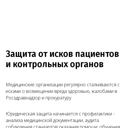
Левин Артемий
Новикова Анна
Андреевич
Андреевна
Юрист
Младший юрист
Защита от исков пациентов
и контрольных органов
Медицинские организации регулярно сталкиваются с
исками о возмещении вреда здоровью, жалобами в
Росздравнадзор и прокуратуру.
Матвеева Евгения
Мирзоева Маги
Александровна
Робертовна
Юридическая защита начинается с профилактики -
Младший юрист
Помощник юриста
анализа медицинской документации, аудита
соблюдения стандартов оказания помощи, обучения