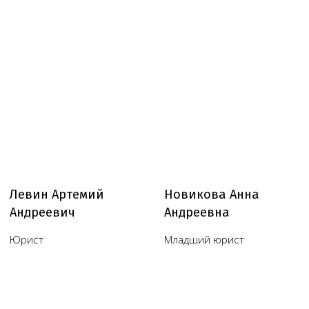
Обратный звонок
Наш телеграм канал,
присоединяйтесь
!
© Copyright 2026 Melegal
Создание сайта
- Высоко
Реквизиты
Политика в отношении обработки персональных
данных
Согласие на обработку персональных данных
Пользовательское соглашение
Согласие на обработку данных, собираемых
с использованием cookie-файлов и сервисов аналитики