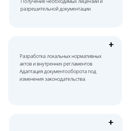
защита репутации клиники.
+
+
Правовое сопровождение
внедрения телемедицинских
технологий. Обеспечение законности
дистанционного оказания
медицинских услуг.
Башкатов
Александр
Константинович