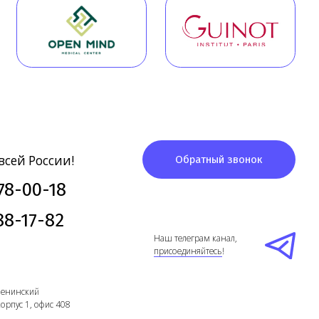
сии!
Обратный звонок
-18
82
Наш телеграм канал,
присоединяйтесь
!
ис 408
Telegram
Создание сайта
- Высоко