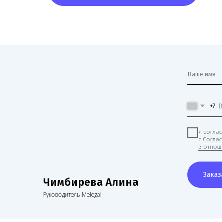
+7
Я согласен(на) на 
с
Согласием на обр
в отношении обраб
Заказать звоно
Чимбирева Алина
Руководитель Melegal
Нам доверяют свой бизнес