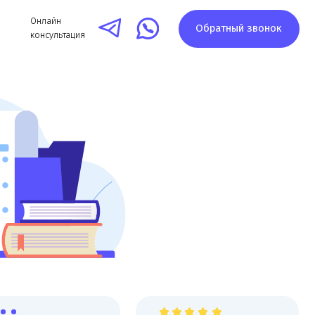
айн
Обратный звонок
ультация
ации,
Высокая оценка компании на