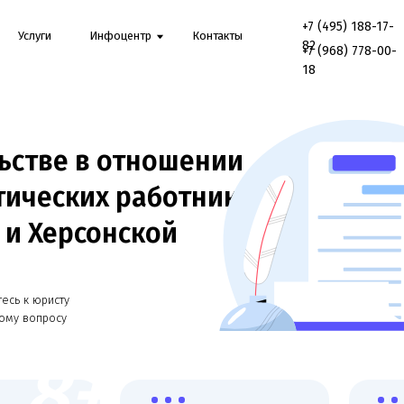
+7 (495) 188-17-
Онл
луги
Инфоцентр
Контакты
82
конс
+7 (968) 778-00-
18
тве в отношении
ческих работников
 Херсонской
 юристу
опросу
8+
Работаем со всеми
Онлайн консульт