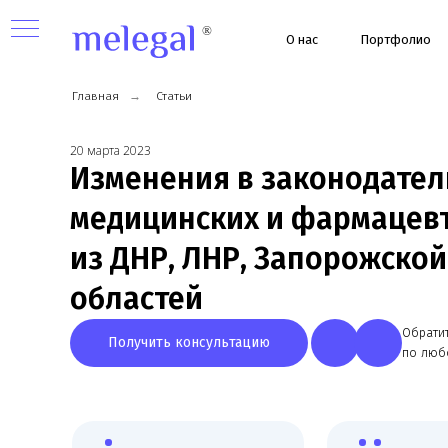
О нас
Портфолио
Ус
Главная
→
Статьи
20 марта 2023
Изменения в законодательс
медицинских и фармацевти
из ДНР, ЛНР, Запорожской и
областей
Обратитесь к
Получить консультацию
по любому в
ных
Узкая специализация,
Более 8 лет работы