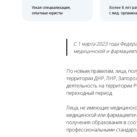
опытные юристы
с мед. организациям
е
ких
ой
С 1 марта 2023 года Федер
медицинской и фармацевти
По новым правилам, лица, пол
территории ДНР, ЛНР, Запоро
деятельность на территории РФ
переходный период.
Лица, не имеющие медицинско
медицинской или фармацевтич
получения образования в соо
профессиональными стандарт