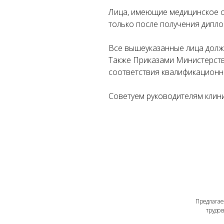
Лица, имеющие медицинское о
только после получения дипло
Все вышеуказанные лица должн
Также Приказами Министерств
соответствия квалификационн
Советуем руководителям клини
ой
зии
Предлагаем под
трудовые от
З
МО
МР