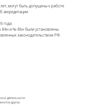
ет, могут быть допущены к работе
б аккредитации.
6 года.
 84н и № 86н были установлены
новленных законодательством РФ.
ности:
ое.