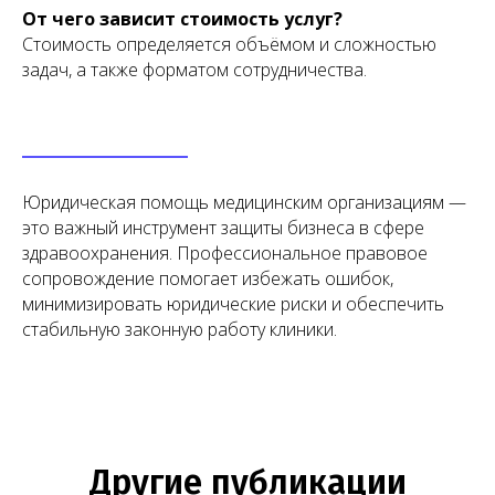
От чего зависит стоимость услуг?
Стоимость определяется объёмом и сложностью
задач, а также форматом сотрудничества.
Юридические услуги для
медицинского бизнеса
О компании
Новости
Услуги
Статьи
Юридическая помощь медицинским организациям —
Вопрос-
Мероприятия
это важный инструмент защиты бизнеса в сфере
ответ
здравоохранения. Профессиональное правовое
Портфолио
Контакты
сопровождение помогает избежать ошибок,
минимизировать юридические риски и обеспечить
Работаем по всей России!
стабильную законную работу клиники.
+7 (968) 778-00-18
+7 (495) 188-17-82
info@melegal.ru
119421, г. Москва, Ленинский
проспект, дом 111, корпус 1, офис 408