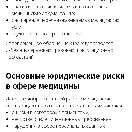
анализ и внесение изменений в договоры и
медицинскую документацию;
расширение перечня оказываемых медицинских
услуг;
трудовые споры с работниками.
+7
Своевременное обращение к юристу позволяет
Я согласен(на) на обработку персональных
избежать серьёзных правовых и репутационных
данных в соответствии с
Согласием
на обработку персональных данных
последствий.
и
Политикой в отношении обработки
персональных данных
.
Основные юридические риски
Заказать звонок
в сфере медицины
Даже при добросовестной работе медицинские
организации сталкиваются с повышенными рисками:
ошибки в договорах с пациентами;
несоответствие лицензионным требованиям;
Нам доверяют свой бизнес
нарушения в сфере персональных данных;