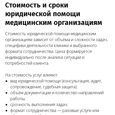
Стоимость и сроки
Предлагаем подборку публикаций с разбором
юридической помощи
ключевых аспектов регулирования медицинской
деятельности: трудовые отношения,
медицинским организациям
лицензирование, защита прав пациентов, договорная
работа и многое другое.
Стоимость юридической помощи медицинским
организациям зависит от объёма и сложности задач,
специфики деятельности клиники и выбранного
формата сотрудничества. Цена формируется
индивидуально после анализа ситуации и
потребностей клиента.
На стоимость услуг влияют:
вид юридической помощи (консультация, аудит,
сопровождение, судебная защита);
объём документации и количество направлений
работы;
срочность выполнения задач;
формат сотрудничества — разовые услуги или