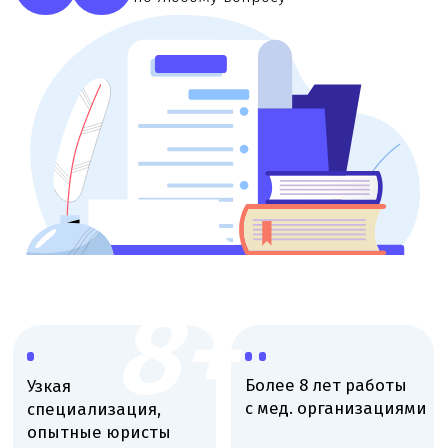
8+
Более 8 лет работы
Узкая
с мед. организациями
специализация,
опытные юристы
Работаем со
Онлайн
всеми
консультации,
регионами
любой удобный
России
формат
Высокая оценка
компании на
Яндекс
картах