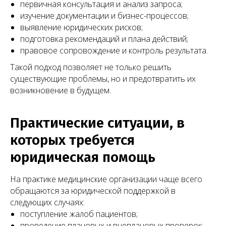
первичная консультация и анализ запроса;
оставьте заявку — мы перезвоним вам в
ближайшее время
изучение документации и бизнес-процессов;
выявление юридических рисков;
+7 (495) 188-17-82
подготовка рекомендаций и плана действий;
правовое сопровождение и контроль результата.
Онлайн
консультация
Такой подход позволяет не только решить
существующие проблемы, но и предотвратить их
возникновение в будущем.
Практические ситуации, в
которых требуется
юридическая помощь
На практике медицинские организации чаще всего
обращаются за юридической поддержкой в
следующих случаях:
Чимбирева Алина
поступление жалоб пациентов;
Руководитель Melegal
проведение плановых и внеплановых проверок;