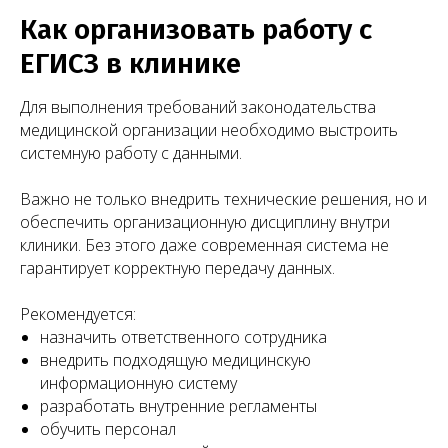
Как организовать работу с
ЕГИСЗ в клинике
Для выполнения требований законодательства
медицинской организации необходимо выстроить
системную работу с данными.
Важно не только внедрить технические решения, но и
обеспечить организационную дисциплину внутри
клиники. Без этого даже современная система не
гарантирует корректную передачу данных.
Другие публикации
Рекомендуется:
назначить ответственного сотрудника
Предлагаем подборку публикаций с разбором
ключевых аспектов регулирования медицинской
внедрить подходящую медицинскую
деятельности: трудовые отношения,
информационную систему
лицензирование, защита прав пациентов, договорная
разработать внутренние регламенты
работа и многое другое.
обучить персонал