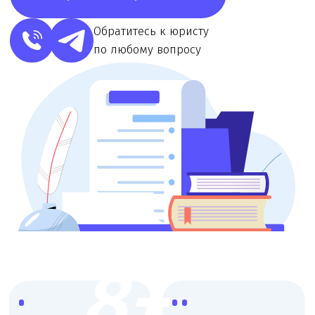
8+
Более 8 лет работы
Узкая
с мед. организациями
специализация,
опытные юристы
Работаем со
Онлайн
всеми
консультации,
регионами
любой удобный
России
формат