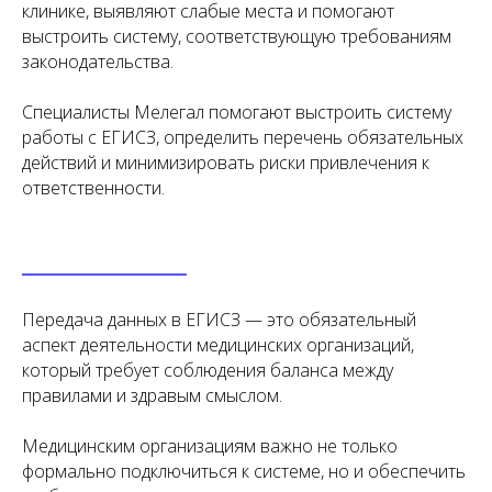
клинике, выявляют слабые места и помогают
Я согласен(на) на обработку персональных
выстроить систему, соответствующую требованиям
данных в соответствии с
Согласием
на обработку персональных данных
законодательства.
и
Политикой в отношении обработки
персональных данных
.
Специалисты Мелегал помогают выстроить систему
работы с ЕГИСЗ, определить перечень обязательных
Заказать звонок
действий и минимизировать риски привлечения к
ответственности.
Нам доверяют свой бизнес
Передача данных в ЕГИСЗ — это обязательный
аспект деятельности медицинских организаций,
который требует соблюдения баланса между
правилами и здравым смыслом.
Медицинским организациям важно не только
формально подключиться к системе, но и обеспечить