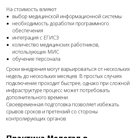
На стоимость влияют:
выбор медицинской информационной системы
необходимость доработки программного
обеспечения
Все статьи
интеграция с ЕГИСЗ
количество медицинских работников,
использующих МИС
обучение персонала
Сроки внедрения могут варьироваться от нескольких
Запишитесь
недель до нескольких месяцев. В простых случаях
на консультацию
подключение проходит быстрее, однако при сложной
инфраструктуре процесс может потребовать
Свяжитесь с нами по телефону или просто
дополнительного времени.
оставьте заявку — мы перезвоним вам в
ближайшее время
Своевременная подготовка позволяет избежать
срывов сроков и претензий со стороны
+7 (495) 188-17-82
контролирующих органов.
Онлайн
консультация