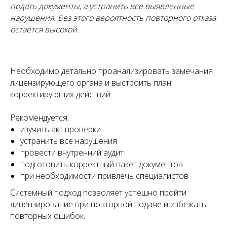
подать документы, а устранить все выявленные
нарушения. Без этого вероятность повторного отказа
Все статьи
остаётся высокой.
Необходимо детально проанализировать замечания
Запишитесь
лицензирующего органа и выстроить план
на консультацию
корректирующих действий.
Свяжитесь с нами по телефону или просто
Рекомендуется:
оставьте заявку — мы перезвоним вам в
изучить акт проверки
ближайшее время
устранить все нарушения
+7 (495) 188-17-82
провести внутренний аудит
подготовить корректный пакет документов
Онлайн
при необходимости привлечь специалистов
консультация
Системный подход позволяет успешно пройти
лицензирование при повторной подаче и избежать
повторных ошибок.