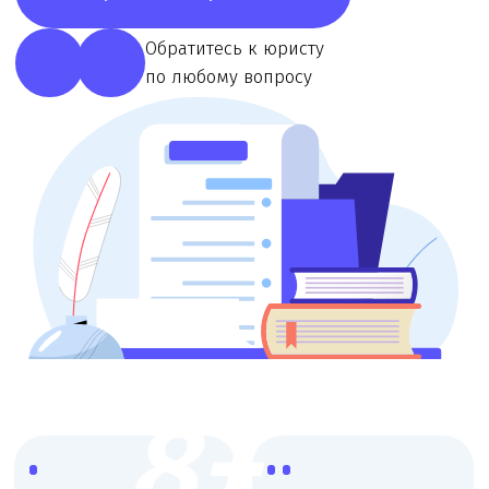
8+
Более 8 лет работы
Узкая
с мед. организациями
специализация,
опытные юристы
Работаем со
Онлайн
всеми
консультации,
регионами
любой удобный
России
формат