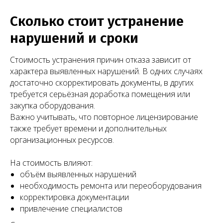
Сколько стоит устранение
нарушений и сроки
Стоимость устранения причин отказа зависит от
характера выявленных нарушений. В одних случаях
достаточно скорректировать документы, в других
требуется серьёзная доработка помещения или
Чимбирева Алина
закупка оборудования.
Руководитель Melegal
Важно учитывать, что повторное лицензирование
также требует времени и дополнительных
организационных ресурсов.
На стоимость влияют:
+7
объём выявленных нарушений
необходимость ремонта или переоборудования
Я согласен(на) на обработку персональных
корректировка документации
данных в соответствии с
Согласием
привлечение специалистов
на обработку персональных данных
и
Политикой в отношении обработки
персональных данных
.