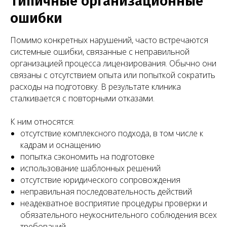
Типичные организационные
ошибки
Помимо конкретных нарушений, часто встречаются
системные ошибки, связанные с неправильной
организацией процесса лицензирования. Обычно они
связаны с отсутствием опыта или попыткой сократить
расходы на подготовку. В результате клиника
сталкивается с повторными отказами.
Другие публикации
К ним относятся:
Предлагаем подборку публикаций с разбором
отсутствие комплексного подхода, в том числе к
ключевых аспектов регулирования медицинской
кадрам и оснащению
деятельности: трудовые отношения,
лицензирование, защита прав пациентов, договорная
попытка сэкономить на подготовке
работа и многое другое.
использование шаблонных решений
отсутствие юридического сопровождения
неправильная последовательность действий
неадекватное восприятие процедуры проверки и
обязательного неукоснительного соблюдения всех
требований