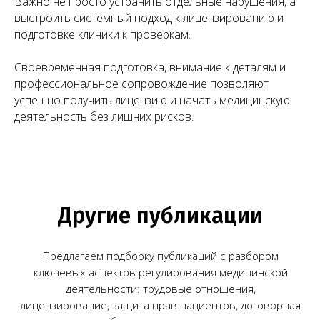
Важно не просто устранить отдельные нарушения, а
Портфолио
Контакты
выстроить системный подход к лицензированию и
подготовке клиники к проверкам.
Работаем по всей России!
+7 (968) 778-00-18
Своевременная подготовка, внимание к деталям и
профессиональное сопровождение позволяют
+7 (495) 188-17-82
успешно получить лицензию и начать медицинскую
деятельность без лишних рисков.
info@melegal.ru
119421, г. Москва, Ленинский
проспект, дом 111, корпус 1, офис 408
Telegram
WhatsApp